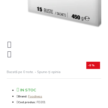
-8 %
Bazată pe 0 note.
-
Spune-ţi opinia
IN STOC
Brand:
Foodness
Cod produs:
FD201