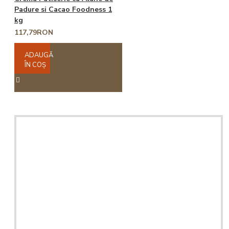
Padure si Cacao Foodness 1
kg
117,79RON
ADAUGĂ
ÎN COŞ