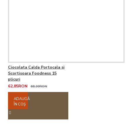
Ciocolata Calda Portocala si
Scortisoara Foodness 15
plicuri
62,85RON
68,30RON
ADAUGĂ
ÎN COŞ