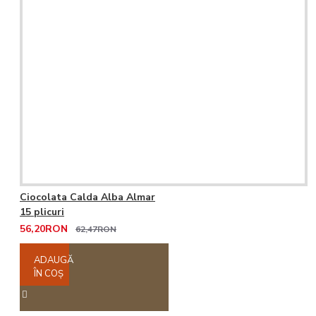
Ciocolata Calda Alba Almar
15 plicuri
56,20RON
62,47RON
ADAUGĂ
ÎN COŞ