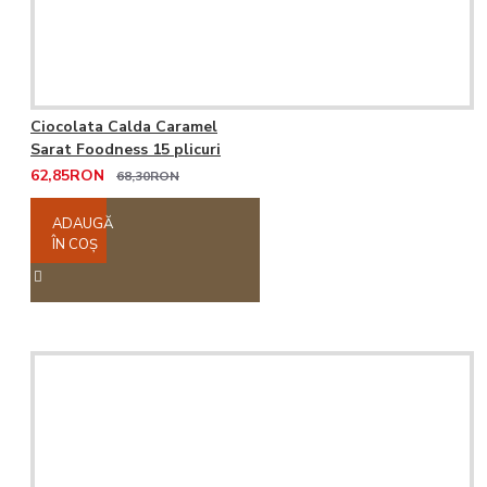
Ciocolata Calda Caramel
Sarat Foodness 15 plicuri
62,85RON
68,30RON
ADAUGĂ
ÎN COŞ