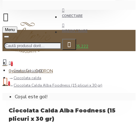
CONECTARE
Menu
INREGISTRARE
0722.505.222
0
0 produs(e) - 0,00RON
Ceai şi Ciocolată
Ciocolata calda
0
Ciocolata Calda Alba Foodness (15 plicuri x 30 gr)
Coșul este gol!
Ciocolata Calda Alba Foodness (15
plicuri x 30 gr)