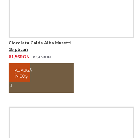
Ciocolata Calda Alba Musetti
15 plicuri
61,56RON
63,46RON
ADAUGĂ
ÎN COŞ