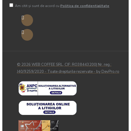
Am citit şi sunt de acord cu
Politica de confidentialitate
© 2026 WEB COFFEE SRL, CIF: RO38443200| Nr. reg.:
J40/9259/2020 - Toate drepturile rezervate - by DevPro.ro