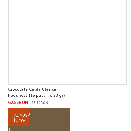
Ciocolata Calda Clasica
Foodness (15 plicuri x 30 gr)
62,85RON
68,30RON
ADAUGĂ
ÎN COŞ