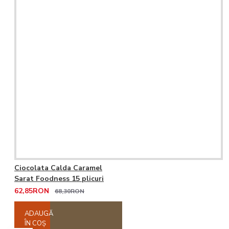
Ciocolata Calda Caramel
Sarat Foodness 15 plicuri
62,85RON
68,30RON
ADAUGĂ
ÎN COŞ