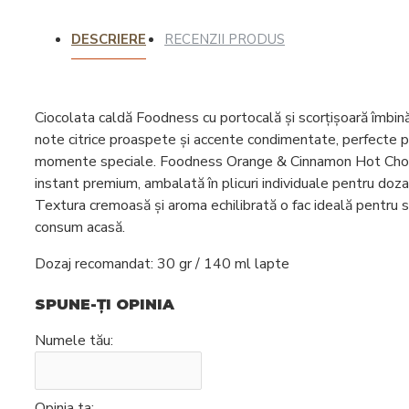
Intretinere
DESCRIERE
RECENZII PRODUS
espressoare
Ciocolata caldă Foodness cu portocală și scorțișoară
îmbină
note citrice proaspete și accente condimentate, perfecte 
momente speciale.
Foodness Orange & Cinnamon Hot Cho
instant premium, ambalată în plicuri individuale pentru doza
Textura cremoasă și aroma echilibrată o fac ideală pentru se
consum acasă.
Dozaj recomandat: 30 gr / 140 ml lapte
SPUNE-ŢI OPINIA
Numele tău:
Opinia ta: