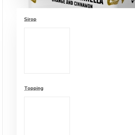
SIROP / TOPPING
Sirop
Cesti si Accesorii pentru
Cafea
Accesorii ceai
Topping