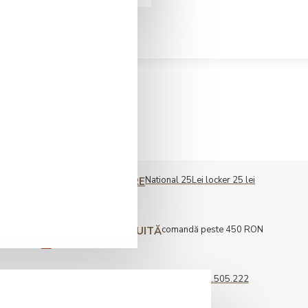
National 25Lei locker 25 lei
COST LIVRARE
comandă peste 450 RON
LIVRARE GRATUITĂ
0722.505.222
COMENZI TELEFONICE