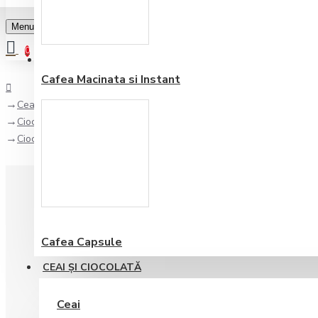
Menu
0
Favorite
Adauga in lista
0
Cafea Macinata si Instant
Ceai şi Ciocolată
Ciocolata calda
Ciocolata Calda Portocala si Scortisoara Foodness 15 plicuri
Cafea Capsule
CEAI ŞI CIOCOLATĂ
Ceai