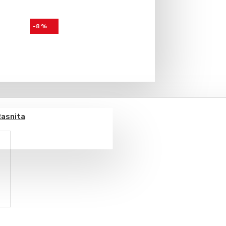
-8 %
Rasnita
cortisoara