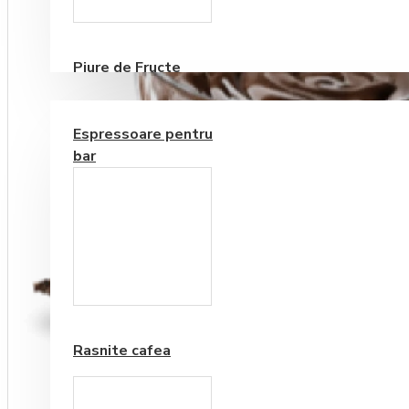
Consumabile
Piure de Fructe
ECHIPAMENTE PENTRU BAR
Espressoare pentru
bar
Frappe si Cappuccino
Rasnite cafea