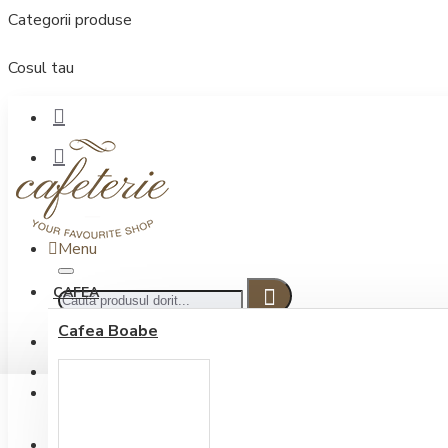
Categorii produse
Cosul tau
Menu
CAFEA
Cafea Boabe
CONECTARE
Contul meu
Conectare / Inregistrare
INREGISTRARE
0722.505.222