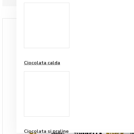
Paduri hartie
Ciocolata calda
Cafea Premium
Ciocolata si praline