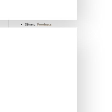
IN STOC
Brand:
Foodness
Cod produs:
FD218
EAN:
8031850000000