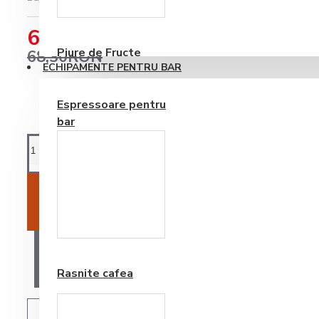
Consumabile
62,85RON
Piure de Fructe
68,30RON
ECHIPAMENTE PENTRU BAR
Espressoare pentru
bar
ADAUGĂ ÎN COŞ
Frappe si Cappuccino
AI O ÎNTREBARE?
Rasnite cafea
ADAUGĂ IN WISHLIST