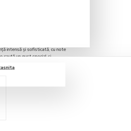
ță intensă și sofisticată, cu note
re caută un gust special și
iocolată caldă instant premium,
Rasnita
ultate constante. Se dizolvă rapid
 profesională sau acasă.