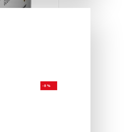
-8 %
t Foodness 15