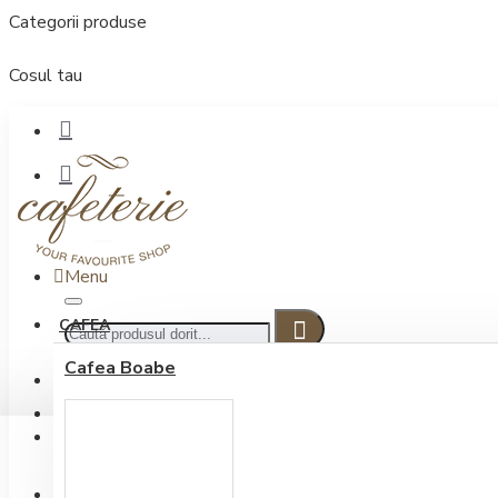
Categorii produse
Cosul tau
Menu
CAFEA
Cafea Boabe
CONECTARE
Contul meu
Conectare / Inregistrare
INREGISTRARE
0722.505.222