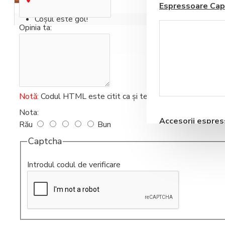
Espressoare Cap
Coșul este gol!
Opinia ta:
Blendere si Aparate
Notă:
Codul HTML este citit ca şi text!
Milkshake
Nota:
Accesorii espre
Rău
Bun
automate
Captcha
Introdul codul de verificare
Storcatoare pentru
Fructe si Legume