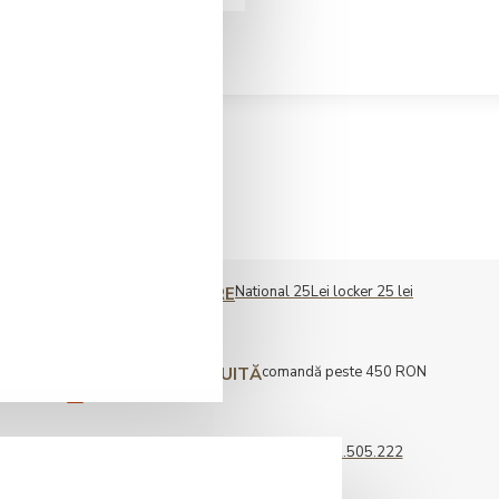
National 25Lei locker 25 lei
COST LIVRARE
comandă peste 450 RON
LIVRARE GRATUITĂ
0722.505.222
COMENZI TELEFONICE