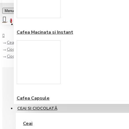
Menu
0
Favorite
Adauga in lista
0
Cafea Macinata si Instant
Ceai şi Ciocolată
Ciocolata calda
Ciocolata Calda Caramel Sarat Foodness 15 plicuri
Cafea Capsule
CEAI ŞI CIOCOLATĂ
Ceai