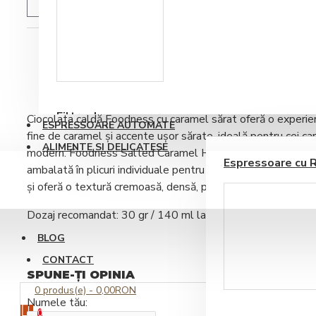
DESCRIERE
Accesorii sirop si
RECENZII PRODUS
topping
Filtre de apa
Ciocolata caldă Foodness cu caramel sărat
oferă o experien
ESPRESSOARE AUTOMATE
fine de caramel și accente ușor sărate, ideală pentru cei ca
ALIMENTE SI DELICATESE
modern.
Foodness Salted Caramel Hot Chocolate
este o c
Espressoare cu 
ambalată în plicuri individuale pentru dozare precisă și rez
și oferă o textură cremoasă, densă, perfectă pentru servire
Dozaj recomandat: 30 gr / 140 ml lapte cald
BLOG
CONTACT
SPUNE-ŢI OPINIA
Ustensile barista
0 produs(e) - 0,00RON
Numele tău:
0