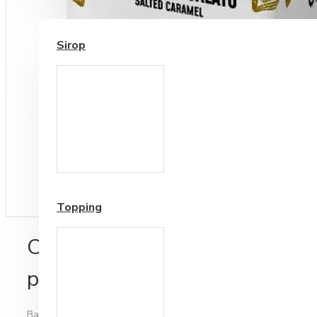
SIROP / TOPPING
Sirop
Cesti si Accesorii pentru
Cafea
Accesorii ceai
Topping
Ciocolata Calda Caramel Sara
plicuri
Bazată pe 0 note.
-
Spune-ţi opinia