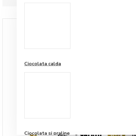
Paduri hartie
Ciocolata calda
Cafea Premium
Ciocolata si praline