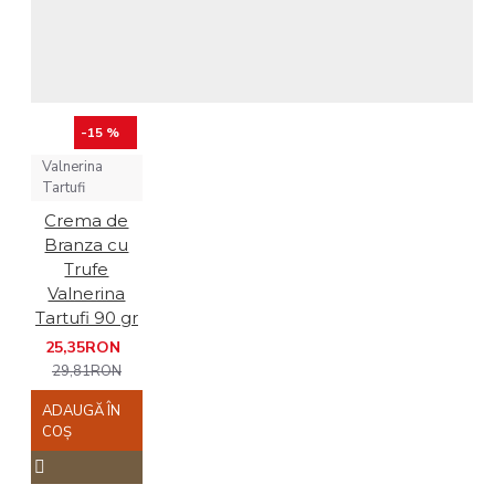
-15 %
Valnerina
Tartufi
Crema de
Branza cu
Trufe
Valnerina
Tartufi 90 gr
25,35RON
29,81RON
ADAUGĂ ÎN
COŞ