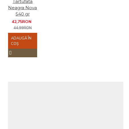
Tartufata
Neagra Nova
540 gr
42,75RON
44,99RON
ADAUGĂ ÎN
COŞ