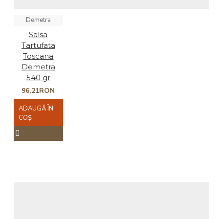
Demetra
Salsa
Tartufata
Toscana
Demetra
540 gr
96,21RON
ADAUGĂ ÎN
COŞ