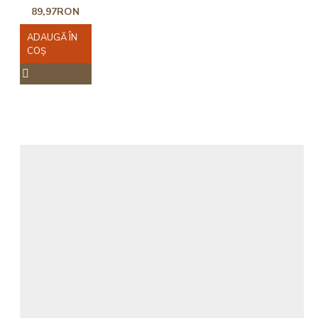
89,97RON
ADAUGĂ ÎN
COŞ