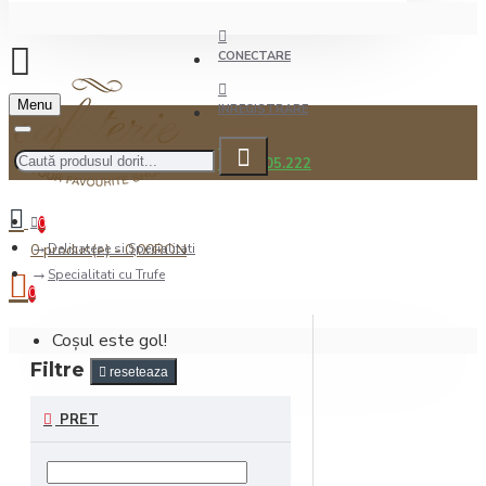
CONECTARE
Menu
INREGISTRARE
0722.505.222
0
0 produs(e) - 0,00RON
Delicatese si Specialitati
Specialitati cu Trufe
0
Coșul este gol!
Filtre
reseteaza
PRET