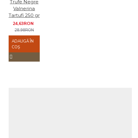
Trufe Negre
Valnerina
Tartufi 250 gr
24,63RON
28,98RON
ADAUGĂ ÎN
COŞ