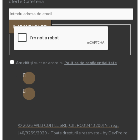
oferte Cafeteria
ABONEAZA-TE!
Am citit şi sunt de acord cu
Politica de confidentialitate
© 2026 WEB COFFEE SRL, CIF: RO38443200| Nr. reg.:
J40/9259/2020 - Toate drepturile rezervate - by DevPro.ro