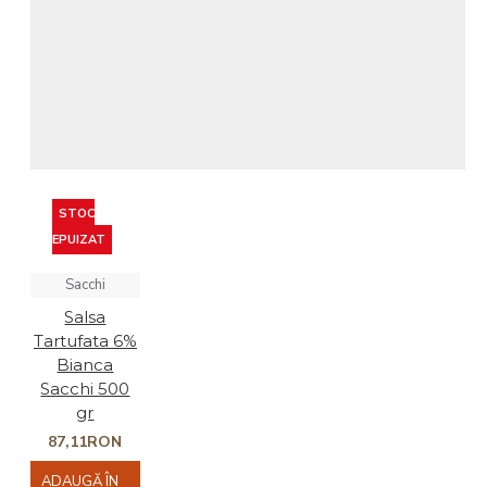
STOC
EPUIZAT
Sacchi
Salsa
Tartufata 6%
Bianca
Sacchi 500
gr
87,11RON
ADAUGĂ ÎN