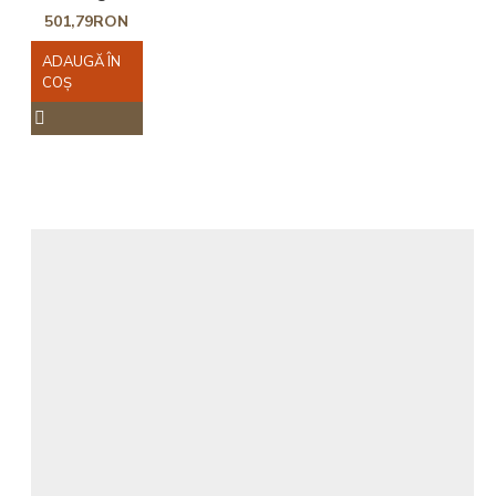
501,79RON
ADAUGĂ ÎN
COŞ