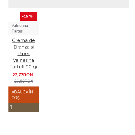
-15 %
Valnerina
Tartufi
Crema de
Branza si
Piper
Valnerina
Tartufi 90 gr
22,77RON
26,80RON
ADAUGĂ ÎN
COŞ