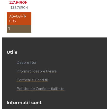
117,94RON
138,76RON
ADAUGĂ ÎN
COŞ
Utile
Despre Noi
Informatii despre livrare
Termeni si Conditii
Politica de Confidentialitate
Informatii cont