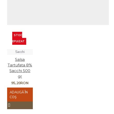
STOC
EPUIZAT
Sacchi
Salsa
Tartufata 8%
Sacchi 500
gr
95,20RON
ADAUGĂ ÎN
COŞ