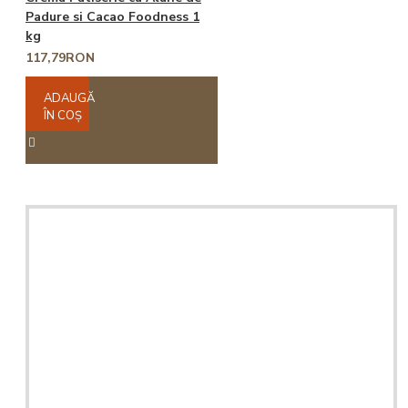
Padure si Cacao Foodness 1
kg
117,79RON
ADAUGĂ
ÎN COŞ