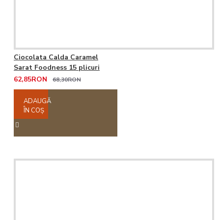
Ciocolata Calda Caramel
Sarat Foodness 15 plicuri
62,85RON
68,30RON
ADAUGĂ
ÎN COŞ