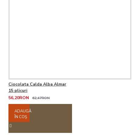
Ciocolata Calda Alba Almar
15 plicuri
56,20RON
62,47RON
ADAUGĂ
ÎN COŞ