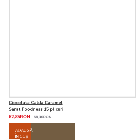
Ciocolata Calda Caramel
Sarat Foodness 15 plicuri
62,85RON
68,30RON
ADAUGĂ
ÎN COŞ