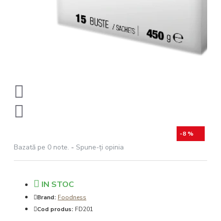
-8 %
Bazată pe 0 note.
-
Spune-ţi opinia
IN STOC
Brand:
Foodness
Cod produs:
FD201