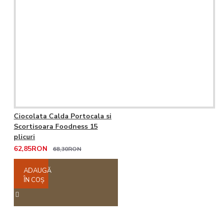
Ciocolata Calda Portocala si
Scortisoara Foodness 15
plicuri
62,85RON
68,30RON
ADAUGĂ
ÎN COŞ