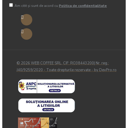
Am citit şi sunt de acord cu
Politica de confidentialitate
© 2026 WEB COFFEE SRL, CIF: RO38443200| Nr. reg.:
J40/9259/2020 - Toate drepturile rezervate - by DevPro.ro