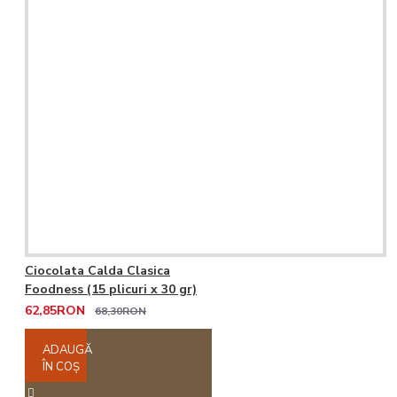
Ciocolata Calda Clasica
Foodness (15 plicuri x 30 gr)
62,85RON
68,30RON
ADAUGĂ
ÎN COŞ