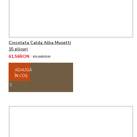
Ciocolata Calda Alba Musetti
15 plicuri
61,56RON
63,46RON
ADAUGĂ
ÎN COŞ