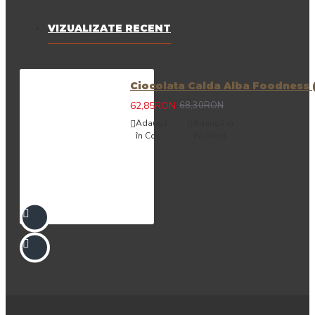
VIZUALIZATE RECENT
Ciocolata Calda Alba Foodness (1
62,85RON
68,30RON
Adaugă
Adaugă in
în Coş
Wishlist