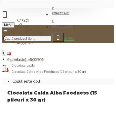
CONECTARE
Menu
INREGISTRARE
0722.505.222
0
0 produs(e) - 0,00RON
Ceai şi Ciocolată
Ciocolata calda
0
Ciocolata Calda Alba Foodness (15 plicuri x 30 gr)
Coșul este gol!
Ciocolata Calda Alba Foodness (15
plicuri x 30 gr)