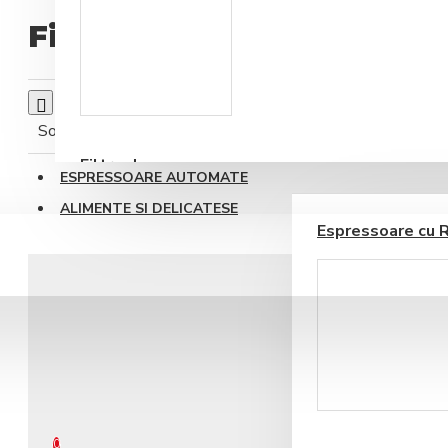
Filtre de apa
Accesorii sirop si
topping
Sortare
Afisare
Filtre de apa
ESPRESSOARE AUTOMATE
ALIMENTE SI DELICATESE
Espressoare cu 
BLOG
CONTACT
Ustensile barista
0 produs(e) - 0,00RON
0