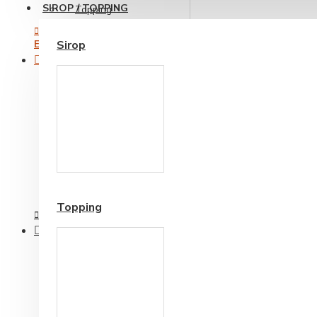
SIROP / TOPPING
Topping
Sirop
ECHIPAMENTE PENTRU BAR
Espressoare pentru bar
Cesti si Accesorii pentru
Filtre de apa
Cafea
Rasnite cafea
Storcatoare pentru Fructe si Legume
Accesorii ceai
Blendere si Aparate Milkshake
Ustensile barista
Topping
ESPRESSOARE AUTOMATE
Accesorii espressoare automate
Intretinere espressoare
Espressoare cu Rasnita