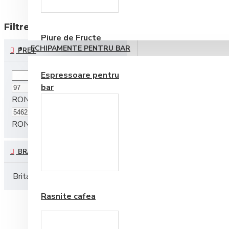
Consumabile
Espressoare Capsule
Filtre
reseteaza
Piure de Fructe
ECHIPAMENTE PENTRU BAR
PRET
Espressoare pentru
bar
RON
RON
BRAND
Frappe si Cappuccino
Brita
BWT
Lelit
Rasnite cafea