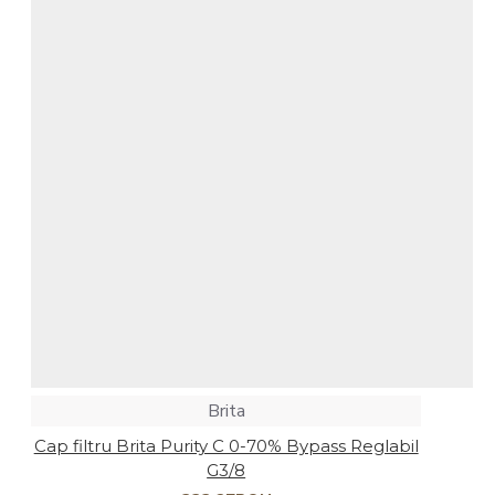
Intretinere
espressoare
Brita
Cap filtru Brita Purity C 0-70% Bypass Reglabil
G3/8