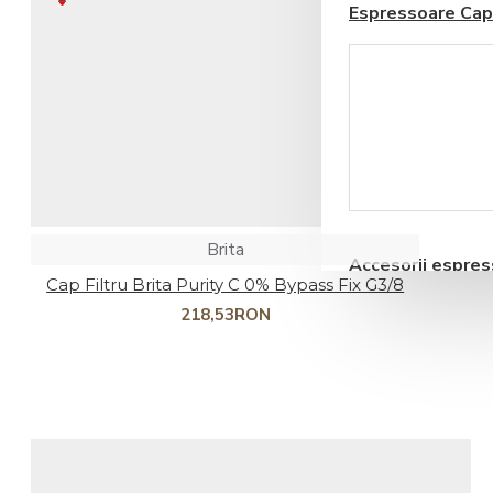
Espressoare Cap
Coșul este gol!
Blendere si Aparate
Milkshake
Brita
Accesorii espre
Cap Filtru Brita Purity C 0% Bypass Fix G3/8
automate
218,53RON
Storcatoare pentru
Fructe si Legume