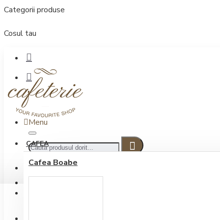
Categorii produse
Cosul tau
Menu
CAFEA
Cafea Boabe
CONECTARE
Contul meu
Conectare / Inregistrare
INREGISTRARE
0722.505.222