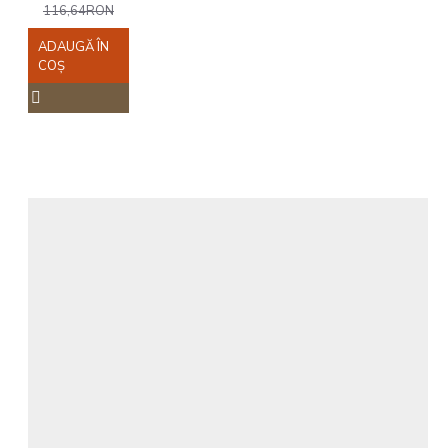
116,64RON
ADAUGĂ ÎN
COŞ