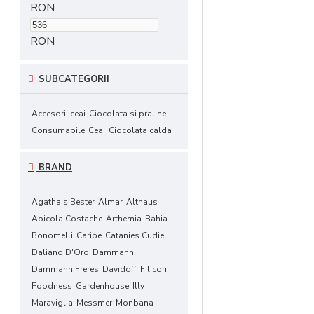
RON
RON
SUBCATEGORII
Accesorii ceai
Ciocolata si praline
Consumabile
Ceai
Ciocolata calda
BRAND
Agatha's Bester
Almar
Althaus
Apicola Costache
Arthemia
Bahia
Bonomelli
Caribe
Catanies Cudie
Daliano D'Oro
Dammann
Dammann Freres
Davidoff
Filicori
Foodness
Gardenhouse
Illy
Maraviglia
Messmer
Monbana