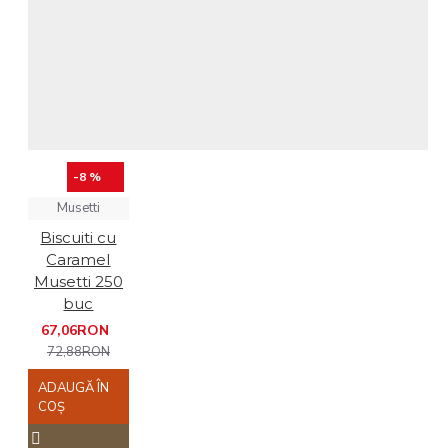
-8 %
Musetti
Biscuiti cu
Caramel
Musetti 250
buc
67,06RON
72,88RON
ADAUGĂ ÎN
COŞ