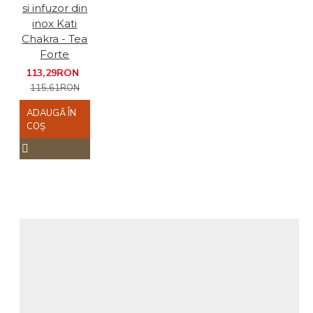
si infuzor din
inox Kati
Chakra - Tea
Forte
113,29RON
115,61RON
ADAUGĂ ÎN
COŞ