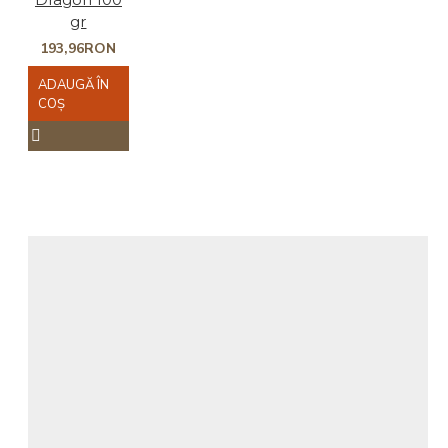
gr
193,96RON
ADAUGĂ ÎN
COŞ