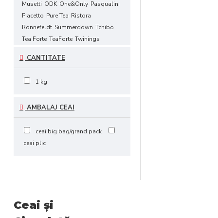
Musetti
ODK
One&Only
Pasqualini
Piacetto
Pure Tea
Ristora
Ronnefeldt
Summerdown
Tchibo
Tea Forte
TeaForte
Twinings
Lavazza
Julius Meinl
Hendi
CANTITATE
1 kg
AMBALAJ CEAI
ceai big bag/grand pack
ceai plic
Ceai şi