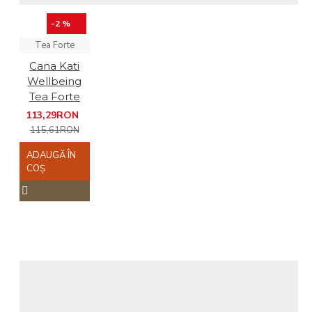
-2 %
Tea Forte
Cana Kati
Wellbeing
Tea Forte
113,29RON
115,61RON
ADAUGĂ ÎN
COŞ