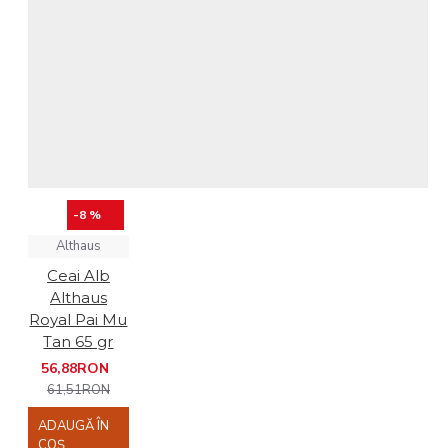
-8 %
Althaus
Ceai Alb
Althaus
Royal Pai Mu
Tan 65 gr
56,88RON
61,51RON
ADAUGĂ ÎN
COŞ