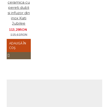
ceramica cu
pereti dubli
si infuzor din
inox Kati
Jubilee
113,29RON
115,61RON
ADAUGĂ ÎN
COŞ