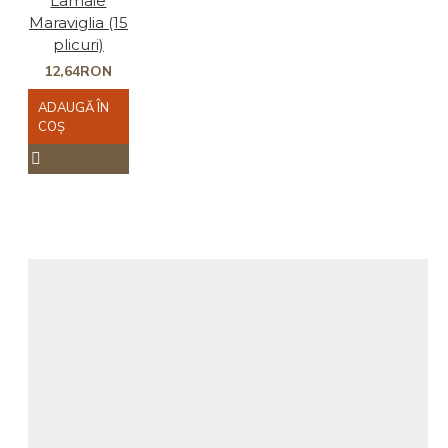
Lamaie
Maraviglia (15
plicuri)
12,64RON
ADAUGĂ ÎN
COŞ