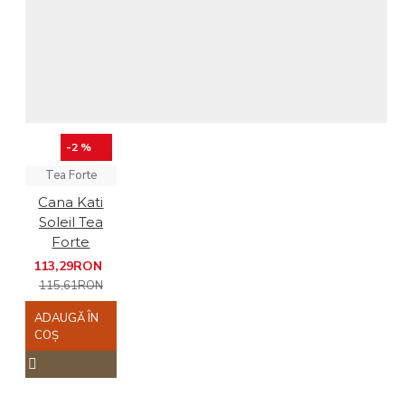
-2 %
Tea Forte
Cana Kati
Soleil Tea
Forte
113,29RON
115,61RON
ADAUGĂ ÎN
COŞ