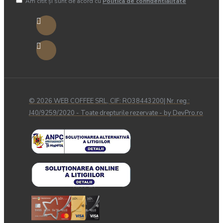
Am citit şi sunt de acord cu
Politica de confidentialitate
© 2026 WEB COFFEE SRL, CIF: RO38443200| Nr. reg.:
J40/9259/2020 - Toate drepturile rezervate - by DevPro.ro