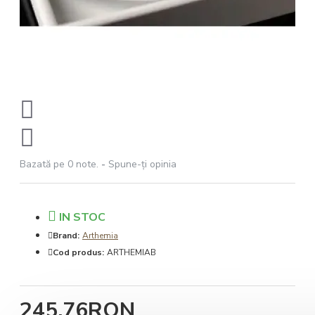
Bazată pe 0 note.
-
Spune-ţi opinia
IN STOC
Brand:
Arthemia
Cod produs:
ARTHEMIAB
245,76RON