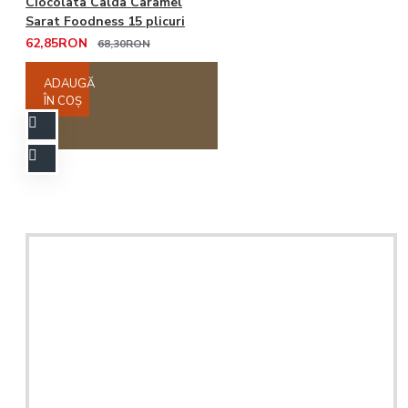
Ciocolata Calda Caramel
Sarat Foodness 15 plicuri
62,85RON
68,30RON
ADAUGĂ
ÎN COŞ