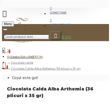
CONECTARE
Menu
INREGISTRARE
0722.505.222
0
0 produs(e) - 0,00RON
Ceai şi Ciocolată
Ciocolata calda
0
Ciocolata Calda Alba Arthemia (36 plicuri x 35 gr)
Coșul este gol!
Ciocolata Calda Alba Arthemia (36
plicuri x 35 gr)