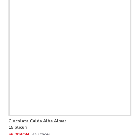
Ciocolata Calda Alba Almar
15 plicuri
56,20RON
62,47RON