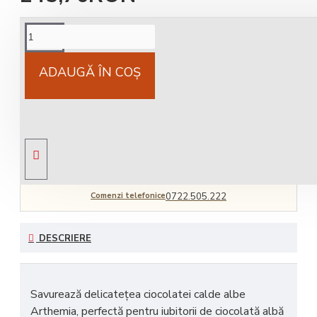
Cost livrare
National 25Lei locker 25 lei
ADAUGĂ ÎN COŞ
Livrare gratuită
comandă peste 450 RON
Comenzi telefonice
0722.505.222
DESCRIERE
Savurează delicatețea c
iocolatei calde albe
Arthemia
, perfectă pentru iubitorii de ciocolată albă