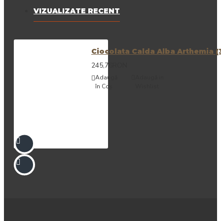
VIZUALIZATE RECENT
Ciocolata Calda Alba Arthemia (36
245,76RON
Adaugă
Adaugă in
în Coş
Wishlist