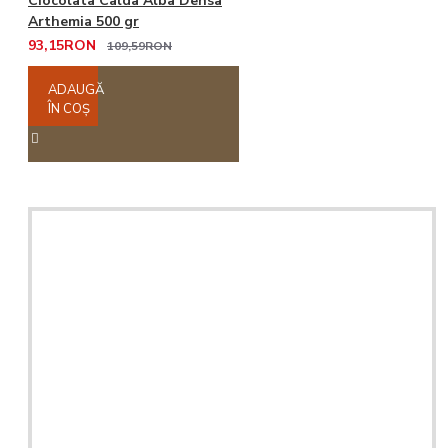
Ciocolata Calda Alba Densa
Arthemia 500 gr
93,15RON
109,59RON
ADAUGĂ
ÎN COŞ