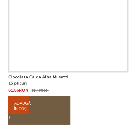
Ciocolata Calda Alba Musetti
15 plicuri
61,56RON
63,46RON
ADAUGĂ
ÎN COŞ