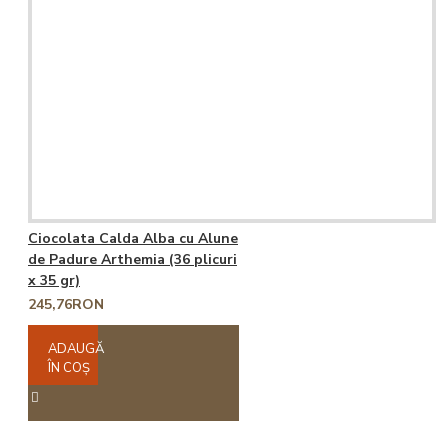
Ciocolata Calda Alba cu Alune
de Padure Arthemia (36 plicuri
x 35 gr)
245,76RON
ADAUGĂ
ÎN COŞ