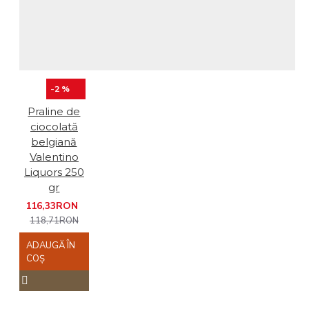
-2 %
Praline de
ciocolată
belgiană
Valentino
Liquors 250
gr
116,33RON
118,71RON
ADAUGĂ ÎN
COŞ