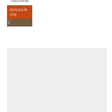
144,51RON
ADAUGĂ ÎN
COŞ