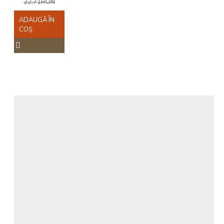
22,71RON
ADAUGĂ ÎN
COŞ