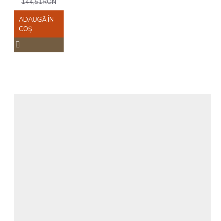
144,51RON
ADAUGĂ ÎN
COŞ