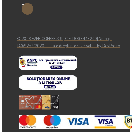
© 2026 WEB COFFEE SRL, CIF: RO38443200| Nr. reg.:
J40/9259/2020 - Toate drepturile rezervate - by DevPro.ro