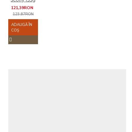
121,39RON
123,87RON
ADAUGĂ ÎN
COŞ