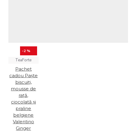
-2 %
TeaForte
Pachet
cadou Paște
biscuiți,
mousse de
rață,
ciocolată și
praline
belgiene
Valentino
Ginger