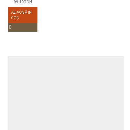
99,10RON
ADAUGĂ ÎN
COŞ