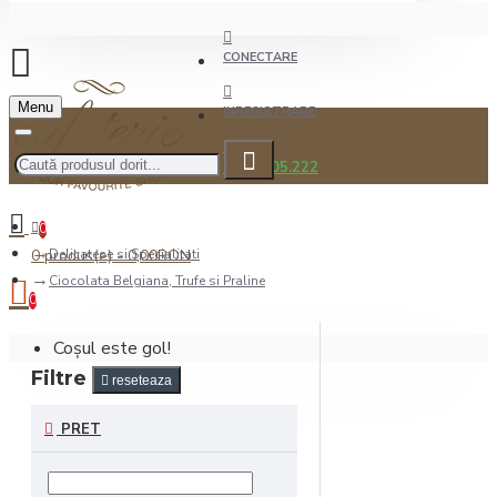
CONECTARE
Menu
INREGISTRARE
0722.505.222
0
0 produs(e) - 0,00RON
Delicatese si Specialitati
Ciocolata Belgiana, Trufe si Praline
0
Coșul este gol!
Filtre
reseteaza
PRET