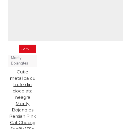
-2 %
Monty
Bojangles
Cutie
metalica cu
trufe din
ciocolata
neagra
Monty
Bojangles
Persian Pink
Cat Choccy
Scoffy 135g