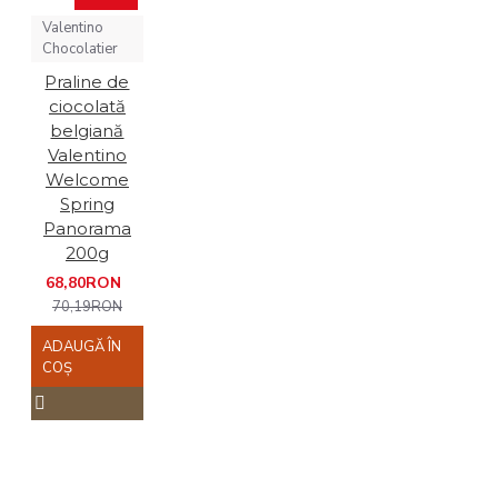
Valentino
Chocolatier
Praline de
ciocolată
belgiană
Valentino
Welcome
Spring
Panorama
200g
68,80RON
70,19RON
ADAUGĂ ÎN
COŞ