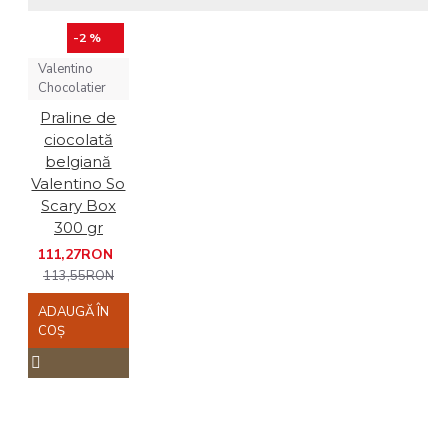
-2 %
Valentino
Chocolatier
Praline de
ciocolată
belgiană
Valentino So
Scary Box
300 gr
111,27RON
113,55RON
ADAUGĂ ÎN
COŞ