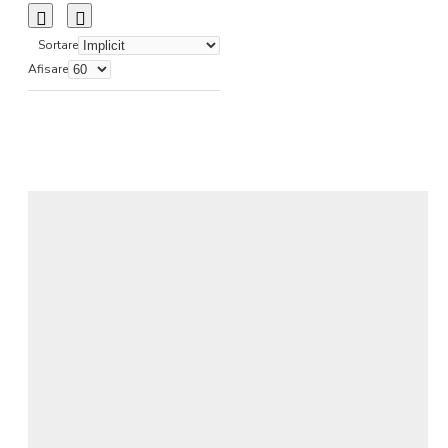
Sortare
Afisare