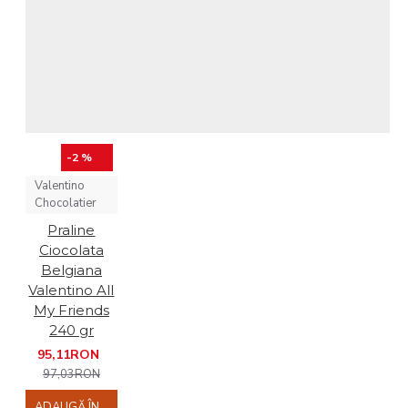
-2 %
Valentino
Chocolatier
Praline
Ciocolata
Belgiana
Valentino All
My Friends
240 gr
95,11RON
97,03RON
ADAUGĂ ÎN