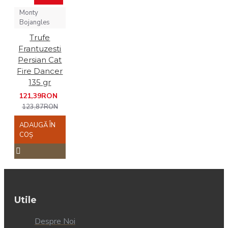
Monty
Bojangles
Trufe
Frantuzesti
Persian Cat
Fire Dancer
135 gr
121,39RON
123,87RON
ADAUGĂ ÎN
COŞ
Utile
Despre Noi