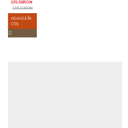
135,56RON
138,32RON
ADAUGĂ ÎN
COŞ