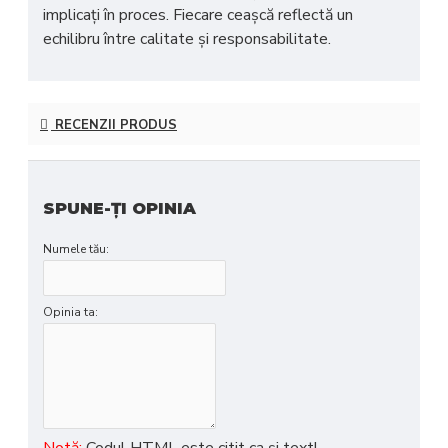
implicați în proces. Fiecare ceașcă reflectă un
echilibru între calitate și responsabilitate.
RECENZII PRODUS
SPUNE-ŢI OPINIA
Numele tău:
Opinia ta:
Notă:
Codul HTML este citit ca şi text!