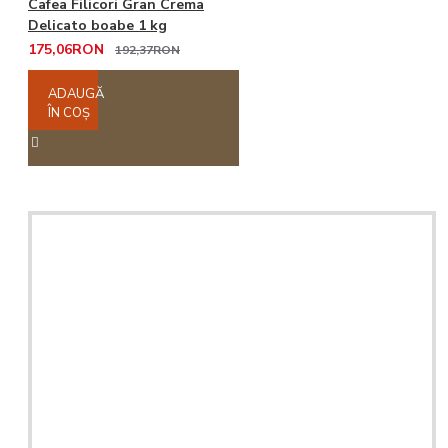
Cafea Filicori Gran Crema
Delicato boabe 1 kg
175,06RON
192,37RON
ADAUGĂ
ÎN COŞ