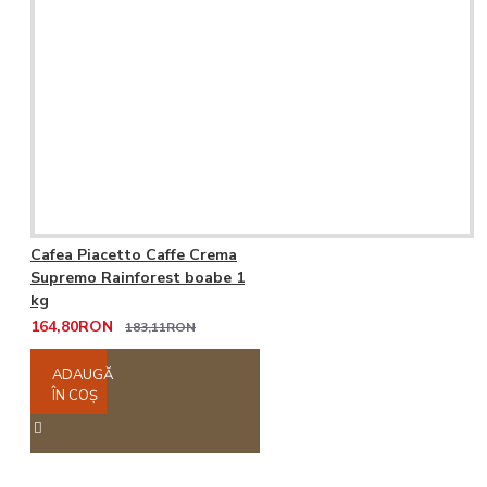
Cafea Piacetto Caffe Crema
Supremo Rainforest boabe 1
kg
164,80RON
183,11RON
ADAUGĂ
ÎN COŞ