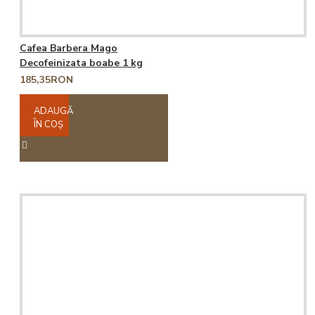
Cafea Barbera Mago
Decofeinizata boabe 1 kg
185,35RON
ADAUGĂ
ÎN COŞ