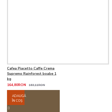
Cafea Piacetto Caffe Crema
Supremo Rainforest boabe 1
kg
164,80RON
183,11RON
ADAUGĂ
ÎN COŞ