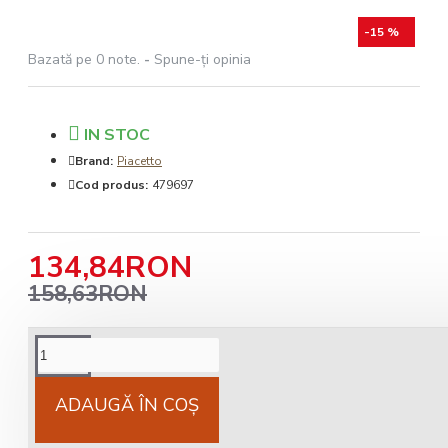
-15 %
Bazată pe 0 note.
-
Spune-ţi opinia
IN STOC
Brand:
Piacetto
Cod produs:
479697
134,84RON
158,63RON
Cost livrare
National 25Lei locker 25 lei
ADAUGĂ ÎN COŞ