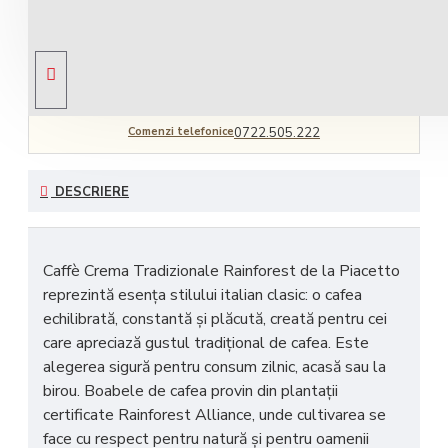
Livrare gratuită
comandă peste 450 RON
Comenzi telefonice
0722.505.222
DESCRIERE
Caffè Crema Tradizionale Rainforest
de la
Piacetto
reprezintă esența stilului italian clasic: o cafea
echilibrată, constantă și plăcută, creată pentru cei
care apreciază gustul tradițional de cafea. Este
alegerea sigură pentru consum zilnic, acasă sau la
birou. Boabele de cafea provin din plantații
certificate
Rainforest Alliance
, unde cultivarea se
face cu respect pentru natură și pentru oamenii