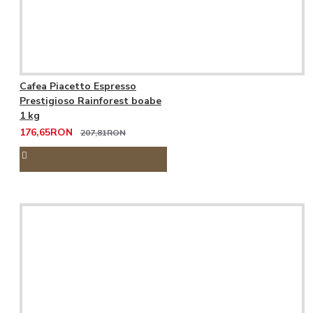
Cafea Piacetto Espresso
Prestigioso Rainforest boabe
1 kg
176,65RON
207,81RON