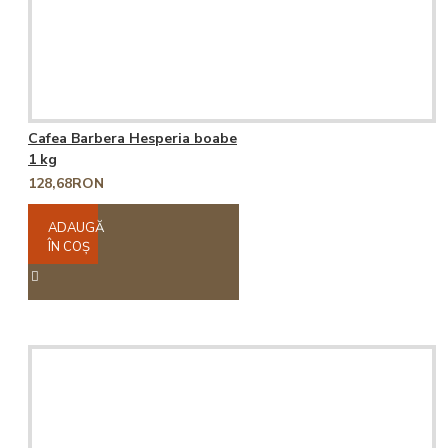
Cafea Barbera Hesperia boabe
1 kg
128,68RON
ADAUGĂ
ÎN COŞ