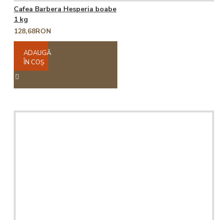
Cafea Barbera Hesperia boabe
1 kg
128,68RON
ADAUGĂ
ÎN COŞ