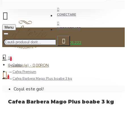
CONECTARE
Menu
INREGISTRARE
0722.505.222
0
0 produs(e) - 0,00RON
Cafea
Cafea Premium
0
Cafea Barbera Mago Plus boabe 3 kg
Coșul este gol!
Cafea Barbera Mago Plus boabe 3 kg