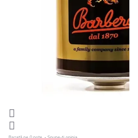
Bazată pe 0 note.
-
Spune-ţi opinia