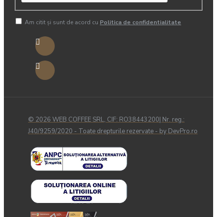
Am citit şi sunt de acord cu
Politica de confidentialitate
© 2026 WEB COFFEE SRL, CIF: RO38443200| Nr. reg.:
J40/9259/2020 - Toate drepturile rezervate - by DevPro.ro