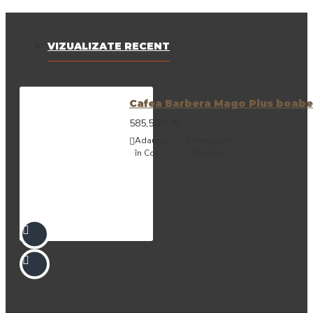
VIZUALIZATE RECENT
Cafea Barbera Mago Plus boabe
585,58RON
Adaugă
Adaugă in
în Coş
Wishlist