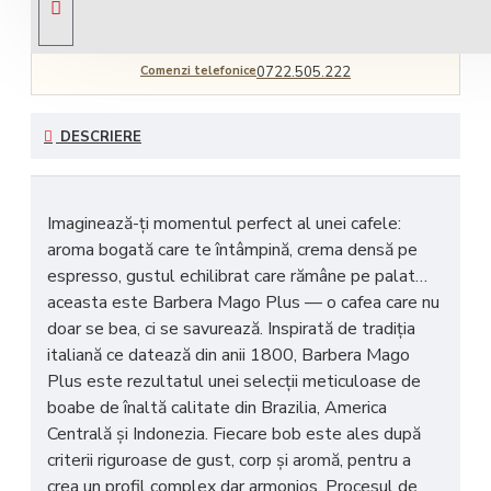
Comenzi telefonice
0722.505.222
DESCRIERE
Imaginează-ți momentul perfect al unei cafele:
aroma bogată care te întâmpină, crema densă pe
espresso, gustul echilibrat care rămâne pe palat…
aceasta este
Barbera Mago Plus
— o cafea care nu
doar se bea, ci se savurează. Inspirată de tradiția
italiană ce datează din anii 1800, Barbera Mago
Plus este rezultatul unei selecții meticuloase de
boabe de
înaltă calitate din Brazilia, America
Centrală și Indonezia
. Fiecare bob este ales după
criterii riguroase de gust, corp și aromă, pentru a
crea un profil complex dar armonios. Procesul de