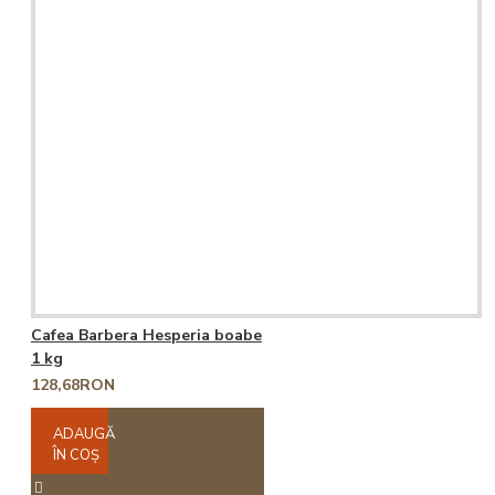
Cafea Barbera Hesperia boabe
1 kg
128,68RON
ADAUGĂ
ÎN COŞ