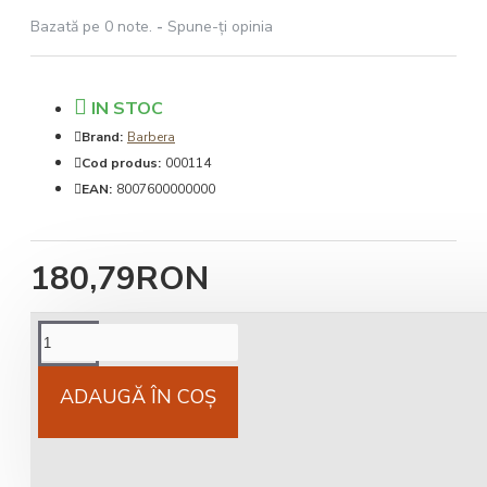
Bazată pe 0 note.
-
Spune-ţi opinia
IN STOC
Brand:
Barbera
Cod produs:
000114
EAN:
8007600000000
180,79RON
Cost livrare
National 25Lei locker 25 lei
ADAUGĂ ÎN COŞ