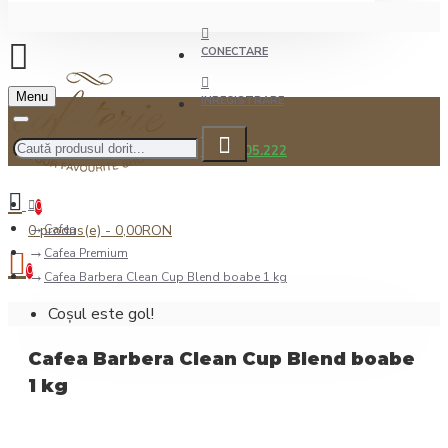
CONECTARE
Menu
INREGISTRARE
0722.505.222
0
0 produs(e) - 0,00RON
Cafea
Cafea Premium
0
Cafea Barbera Clean Cup Blend boabe 1 kg
Coșul este gol!
Cafea Barbera Clean Cup Blend boabe
1 kg