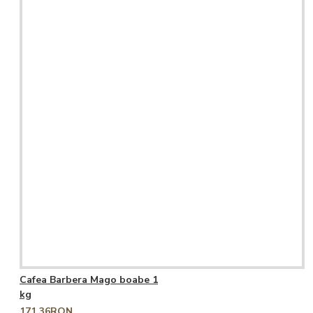
Cafea Barbera Mago boabe 1
kg
171,36RON