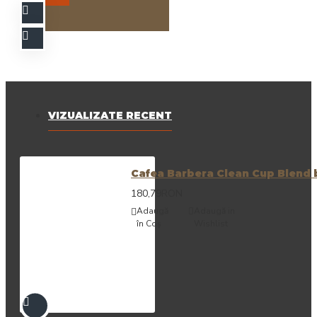
VIZUALIZATE RECENT
Cafea Barbera Clean Cup Blend 
180,79RON
Adaugă
Adaugă in
în Coş
Wishlist