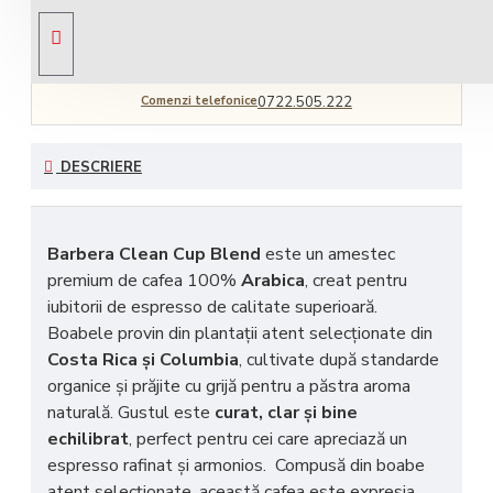
Livrare gratuită
comandă peste 450 RON
Comenzi telefonice
0722.505.222
DESCRIERE
Barbera Clean Cup Blend
este un amestec
premium de cafea 100%
Arabica
, creat pentru
iubitorii de espresso de calitate superioară.
Boabele provin din plantaţii atent selecţionate din
Costa Rica şi Columbia
, cultivate după standarde
organice şi prăjite cu grijă pentru a păstra aroma
naturală. Gustul este
curat, clar şi bine
echilibrat
, perfect pentru cei care apreciază un
espresso rafinat și armonios. Compusă din boabe
atent selecţionate, această cafea este expresia