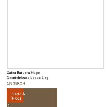
Cafea Barbera Mago
Decofeinizata boabe 1 kg
185,35RON
ADAUGĂ
ÎN COŞ