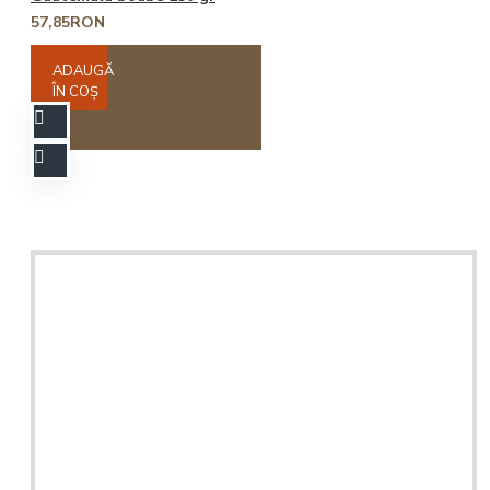
57,85RON
ADAUGĂ
ÎN COŞ