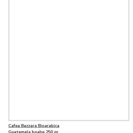
Cafea Bazzara Bioarabica
Guatemala boabe 250 gr