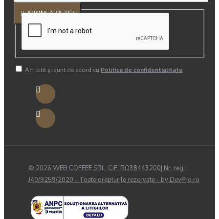
ABONEAZA-TE!
Am citit şi sunt de acord cu
Politica de confidentialitate
© 2026 WEB COFFEE SRL, CIF: RO38443200| Nr. reg.:
J40/9259/2020 - Toate drepturile rezervate - by DevPro.ro