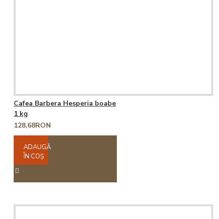
Cafea Barbera Hesperia boabe
1 kg
128,68RON
ADAUGĂ
ÎN COŞ