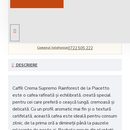
Livrare gratuită
comandă peste 450 RON
Comenzi telefonice
0722.505.222
DESCRIERE
Caffè Crema Supremo Rainforest
de la
Piacetto
este o cafea rafinată și echilibrată, creată special
pentru cei care preferă o ceașcă lungă, cremoasă și
delicată. Cu un profil aromatic mai fin și o textură
catifelată, această cafea este ideală pentru consum
zilnic, de la prima oră a dimineții până la pauzele