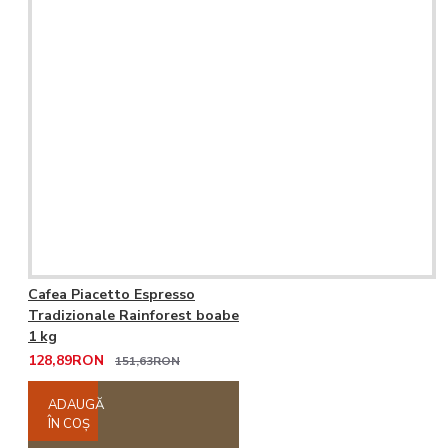
Cafea Piacetto Espresso
Tradizionale Rainforest boabe
1 kg
128,89RON
151,63RON
ADAUGĂ
ÎN COŞ