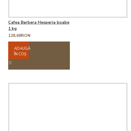
Cafea Barbera Hesperia boabe
1 kg
128,68RON
ADAUGĂ
ÎN COŞ