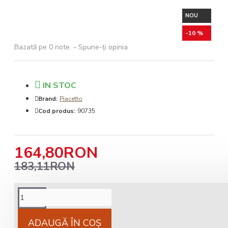
NOU
-10 %
Bazată pe 0 note.
-
Spune-ţi opinia
IN STOC
Brand:
Piacetto
Cod produs:
90735
164,80RON
183,11RON
Cost livrare
National 25Lei locker 25 lei
ADAUGĂ ÎN COŞ