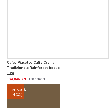
Cafea Piacetto Caffe Crema
Tradizionale Rainforest boabe
1 kg
134,84RON
158,63RON
ADAUGĂ
ÎN COŞ