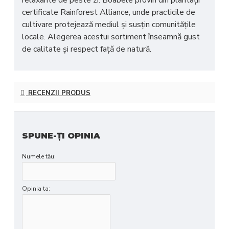
relaxante de peste zi. Boabele provin din plantații
certificate
Rainforest Alliance
, unde practicile de
cultivare protejează mediul și susțin comunitățile
locale. Alegerea acestui sortiment înseamnă gust
de calitate și respect față de natură.
RECENZII PRODUS
SPUNE-ŢI OPINIA
Numele tău:
Opinia ta: