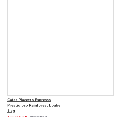
Cafea Piacetto Espresso
Prestigioso Rainforest boabe
1 kg