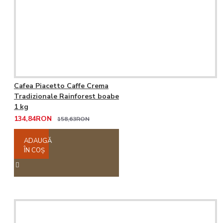
Cafea Piacetto Caffe Crema
Tradizionale Rainforest boabe
1 kg
134,84RON
158,63RON
ADAUGĂ
ÎN COŞ