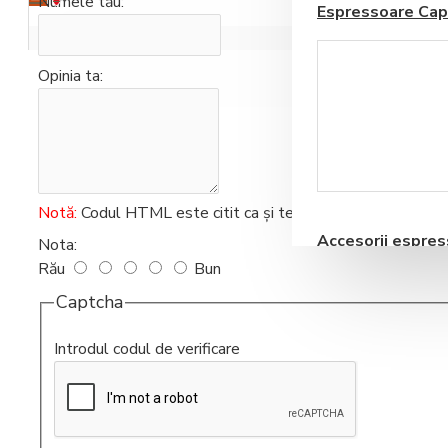
Numele tău:
Espressoare Cap
Coșul este gol!
Opinia ta:
Blendere si Aparate
Milkshake
Notă:
Codul HTML este citit ca şi text!
Accesorii espre
Nota:
automate
Rău
Bun
Captcha
Introdul codul de verificare
Storcatoare pentru
Fructe si Legume