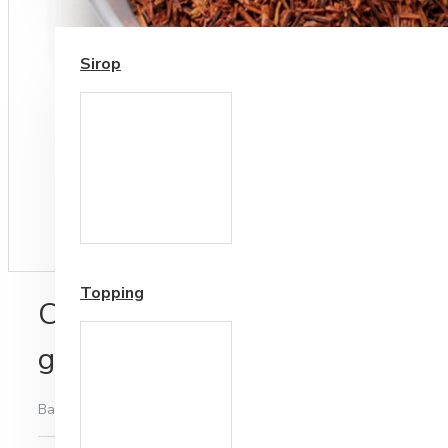
SIROP / TOPPING
Sirop
Cesti si Accesorii pentru
Cafea
Accesorii ceai
Topping
Ceai de Plante Ronnefeldt Van
gr
Bazată pe 0 note.
-
Spune-ţi opinia