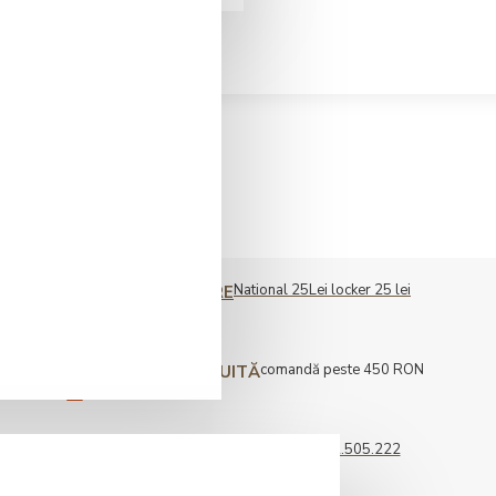
National 25Lei locker 25 lei
COST LIVRARE
comandă peste 450 RON
LIVRARE GRATUITĂ
0722.505.222
COMENZI TELEFONICE