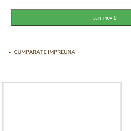
Intretinere
espressoare
CONTINUĂ
CUMPARATE IMPREUNA