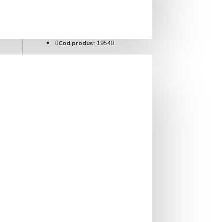
IN STOC
Brand:
Ronnefeldt
Cod produs:
19540