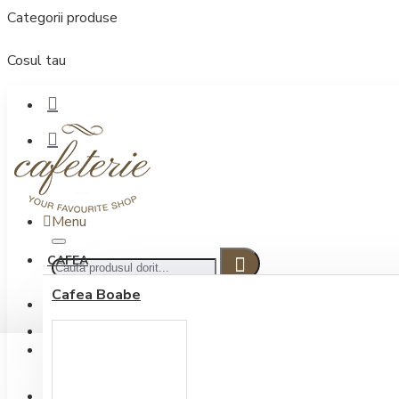
Categorii produse
Cosul tau
Menu
CAFEA
Cafea Boabe
CONECTARE
Contul meu
Conectare / Inregistrare
INREGISTRARE
0722.505.222