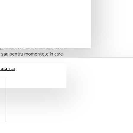
 este o
pauză dulce și
e roșii, se combină armonios cu
 și relaxantă
, fără cofeină. Fiecare
ite sau pentru momentele în care
Rasnita