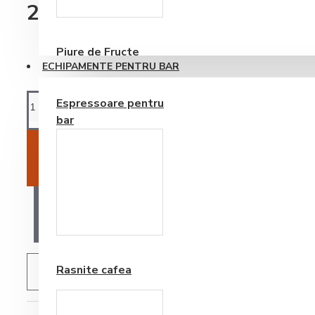
Consumabile
27,69RON
Piure de Fructe
ECHIPAMENTE PENTRU BAR
Espressoare pentru
bar
ADAUGĂ ÎN COŞ
AI O ÎNTREBARE?
Frappe si Cappuccino
Rasnite cafea
ADAUGĂ IN WISHLIST