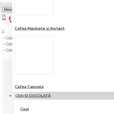
Menu
0
Favorite
Adauga in lista
0
Cafea Macinata si Instant
Ceai şi Ciocolată
Ceai
Ceai de Plante Ronnefeldt Vanilla Rooibos 100 gr
Cafea Capsule
CEAI ŞI CIOCOLATĂ
Ceai