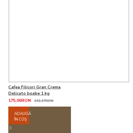
Cafea Filicori Gran Crema
Delicato boabe 1 kg
175,06RON
192,37RON
ADAUGĂ
ÎN COŞ