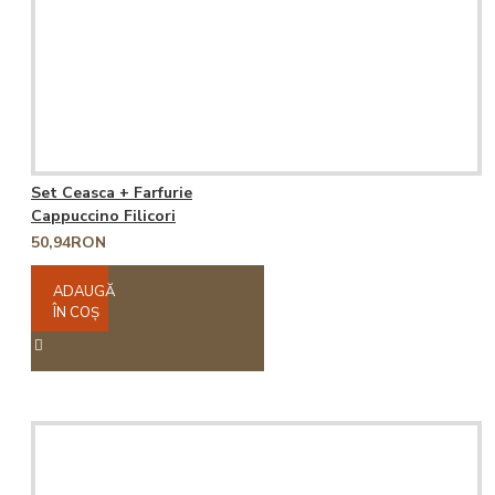
Set Ceasca + Farfurie
Cappuccino Filicori
50,94RON
ADAUGĂ
ÎN COŞ