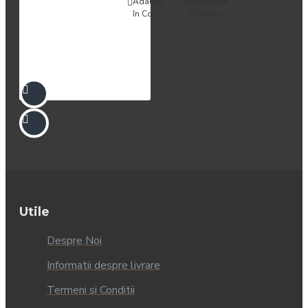
Adaugă
Adaugă in
în Coş
Wishlist
Utile
Despre Noi
Informatii despre livrare
Termeni si Conditii