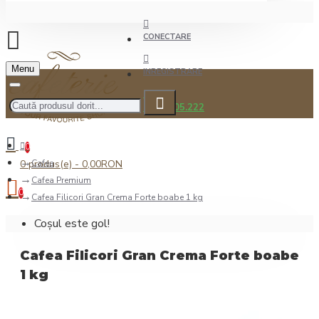
CONECTARE
Menu
INREGISTRARE
0722.505.222
0
0 produs(e) - 0,00RON
Cafea
Cafea Premium
0
Cafea Filicori Gran Crema Forte boabe 1 kg
Coșul este gol!
Cafea Filicori Gran Crema Forte boabe
1 kg