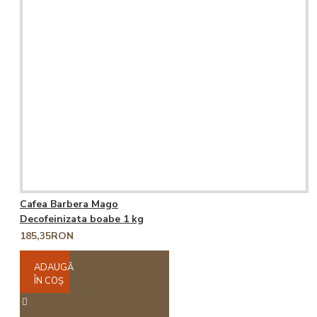
Cafea Barbera Mago
Decofeinizata boabe 1 kg
185,35RON
ADAUGĂ
ÎN COŞ