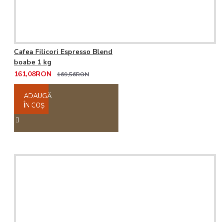
Cafea Filicori Espresso Blend
boabe 1 kg
161,08RON
169,56RON
ADAUGĂ
ÎN COŞ