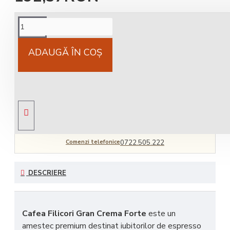
Cost livrare
National 25Lei locker 25 lei
ADAUGĂ ÎN COŞ
Livrare gratuită
comandă peste 450 RON
Comenzi telefonice
0722.505.222
DESCRIERE
Cafea Filicori Gran Crema Forte
este un
amestec premium destinat iubitorilor de espresso