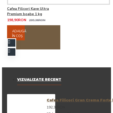
Cafea Filicori Kave Ultra
Premium boabe 1 kg
198,90RON
209,36RON
ADAUGĂ
ÎN COŞ
VIZUALIZATE RECENT
Cafea Filicori Gran Crema Forte
192,37RON