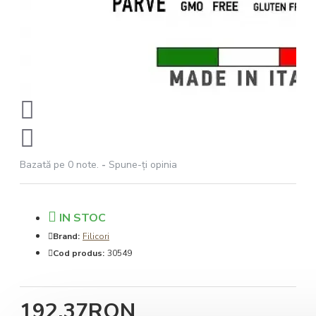
Bazată pe 0 note.
-
Spune-ţi opinia
IN STOC
Brand:
Filicori
Cod produs:
30549
192,37RON