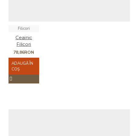
Filicori
Ceainic
Filicori
78,86RON
ADAUGĂ ÎN
COŞ