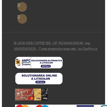
© 2026 WEB COFFEE SRL, CIF: RO38443200| Nr. reg.:
J40/9259/2020 - Toate drepturile rezervate - by DevPro.ro