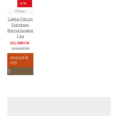
-5 %
Filicori
Cafea Filicori
Espresso
Blend boabe
1 kg
161,08RON
169,56RON
ADAUGĂ ÎN
COŞ