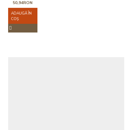
50,94RON
ADAUGĂ ÎN
COŞ