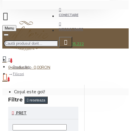
CONECTARE
Menu
INREGISTRARE
0722.505.222
0
0 produs(e) - 0,00RON
Producător
Filicori
0
Coșul este gol!
Filtre
reseteaza
PRET