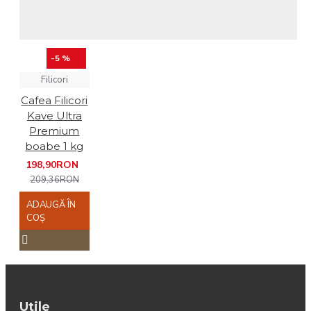
-5 %
Filicori
Cafea Filicori
Kave Ultra
Premium
boabe 1 kg
198,90RON
209,36RON
ADAUGĂ ÎN
COŞ
Utile