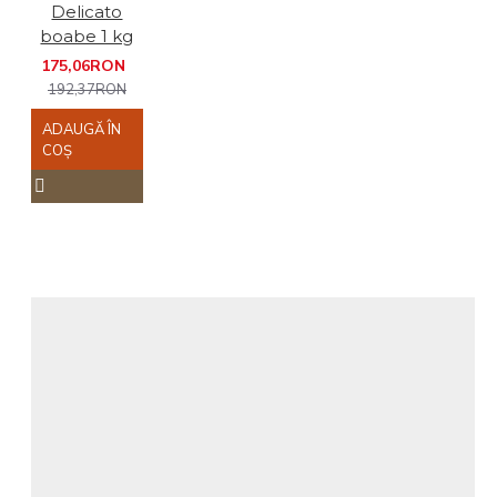
Delicato
boabe 1 kg
175,06RON
192,37RON
ADAUGĂ ÎN
COŞ