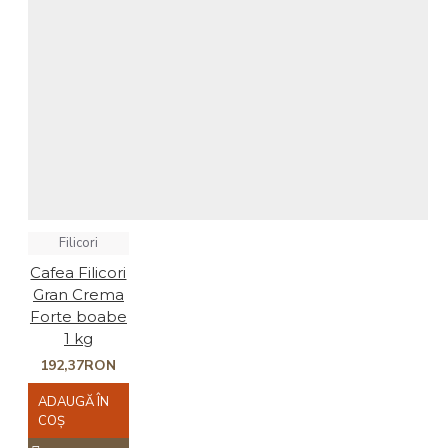
Filicori
Cafea Filicori
Gran Crema
Forte boabe
1 kg
192,37RON
ADAUGĂ ÎN
COŞ