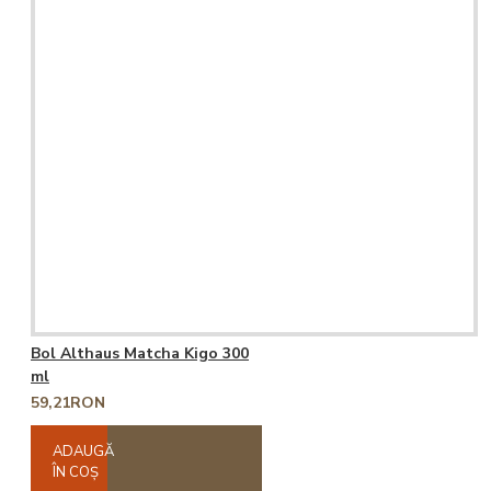
Bol Althaus Matcha Kigo 300
ml
59,21RON
ADAUGĂ
ÎN COŞ