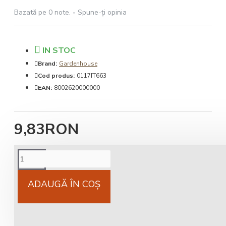
Bazată pe 0 note.
-
Spune-ţi opinia
IN STOC
Brand:
Gardenhouse
Cod produs:
0117IT663
EAN:
8002620000000
9,83RON
Cost livrare
National 25Lei locker 25 lei
ADAUGĂ ÎN COŞ