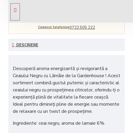
Livrare gratuită
comandă peste 450 RON
Comenzi telefonice
0722.505.222
DESCRIERE
Descoperă
aroma energizantă și revigorantă
a
Ceaiului Negru cu Lămâie de la Gardenhouse ! Acest
sortiment combină
gustul puternic și caracteristic al
ceaiului negru
cu
prospețimea citricelor
, oferindu-ți o
experiență plină de vitalitate la fiecare ceașcă.
Ideal pentru dimineți pline de energie sau momente
de relaxare cu un twist de prospețime.
Ingrediente: ceai negru, aroma de lamaie 6%.