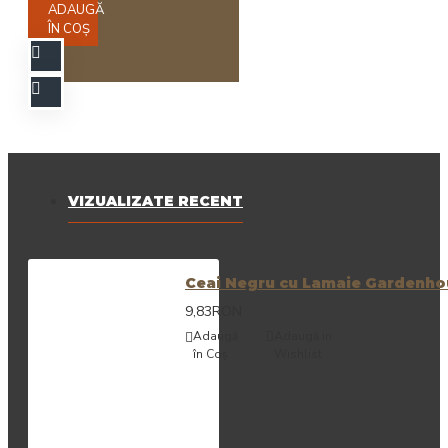
ADAUGĂ
ÎN COŞ
VIZUALIZATE RECENT
Ceai Negru cu Lamaie Gardenhous
9,83RON
Adaugă
Adaugă in
în Coş
Wishlist