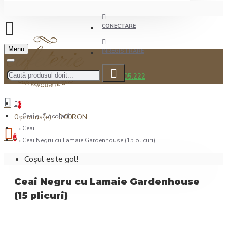
CONECTARE
Menu
INREGISTRARE
0722.505.222
0
0 produs(e) - 0,00RON
Ceai şi Ciocolată
Ceai
0
Ceai Negru cu Lamaie Gardenhouse (15 plicuri)
Coșul este gol!
Ceai Negru cu Lamaie Gardenhouse
(15 plicuri)