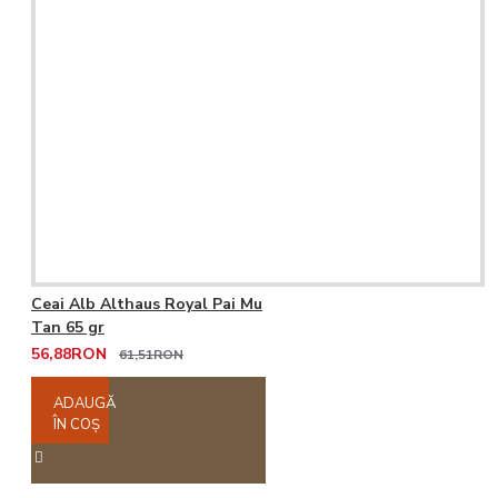
Ceai Alb Althaus Royal Pai Mu
Tan 65 gr
56,88RON
61,51RON
ADAUGĂ
ÎN COŞ