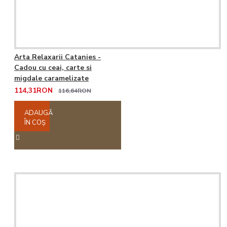
Arta Relaxarii Catanies -
Cadou cu ceai, carte si
migdale caramelizate
114,31RON
116,64RON
ADAUGĂ
ÎN COŞ