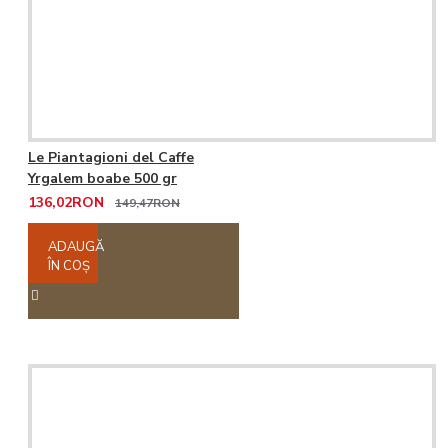
Le Piantagioni del Caffe
Yrgalem boabe 500 gr
136,02RON
149,47RON
ADAUGĂ
ÎN COŞ