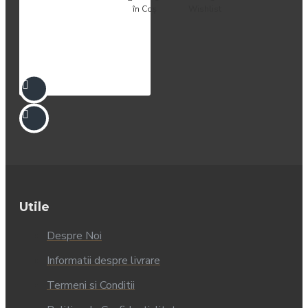
în Coş
Wishlist
Utile
Despre Noi
Informatii despre livrare
Termeni si Conditii