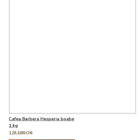
Cafea Barbera Hesperia boabe
1 kg
128,68RON