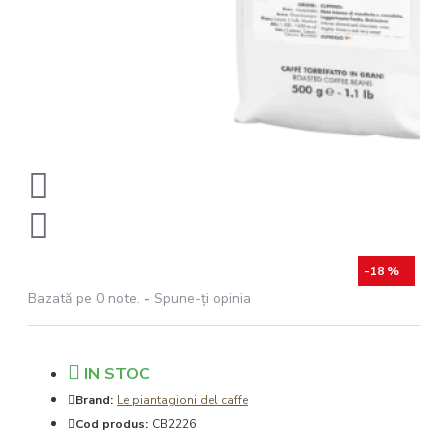
-18 %
Bazată pe 0 note.
-
Spune-ţi opinia
IN STOC
Brand:
Le piantagioni del caffe
Cod produs:
CB2226