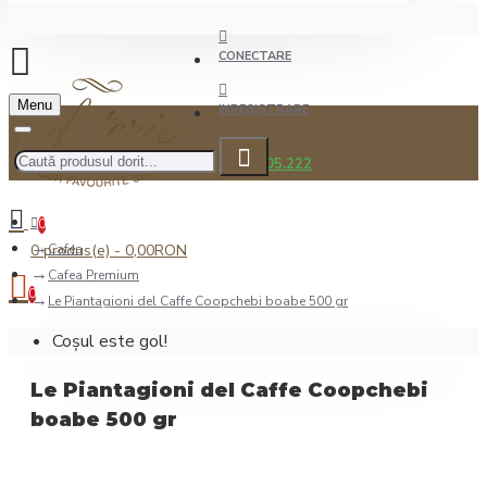
CONECTARE
Menu
INREGISTRARE
0722.505.222
0
0 produs(e) - 0,00RON
Cafea
Cafea Premium
0
Le Piantagioni del Caffe Coopchebi boabe 500 gr
Coșul este gol!
Le Piantagioni del Caffe Coopchebi
boabe 500 gr