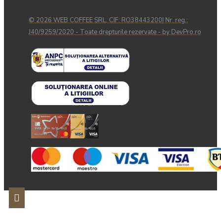
© 2026 WEB COFFEE SRL, CIF: RO38443200| Nr. reg.:
J40/9259/2020 - Toate drepturile rezervate - by DevPro.ro