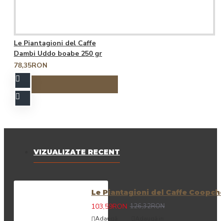
Le Piantagioni del Caffe
Dambi Uddo boabe 250 gr
78,35RON
VIZUALIZATE RECENT
Le Piantagioni del Caffe Coopc
103,59RON
126,32RON
Adaugă
Adaugă in