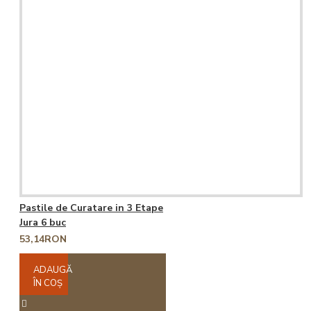
Pastile de Curatare in 3 Etape
Jura 6 buc
53,14RON
ADAUGĂ
ÎN COŞ