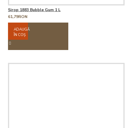
Sirop 1883 Bubble Gum 1 L
61,79RON
ADAUGĂ
ÎN COŞ