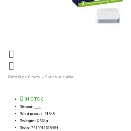
Bazată pe 0 note.
-
Spune-ţi opinia
IN STOC
Brand:
Jura
Cod produs:
61848
Weight:
0.30kg
EAN:
7610917618484