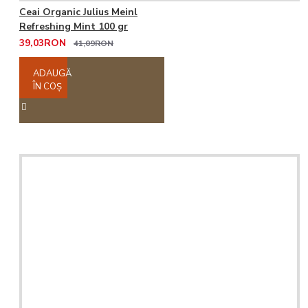
Ceai Organic Julius Meinl
Refreshing Mint 100 gr
39,03RON
41,09RON
ADAUGĂ
ÎN COŞ