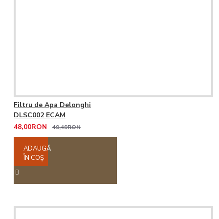
Filtru de Apa Delonghi
DLSC002 ECAM
48,00RON
49,49RON
ADAUGĂ
ÎN COŞ