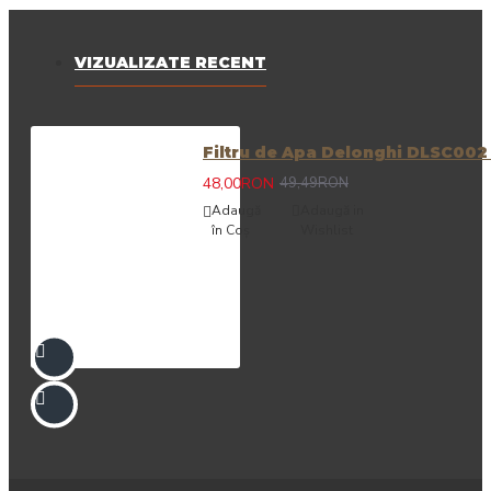
VIZUALIZATE RECENT
Filtru de Apa Delonghi DLSC00
48,00RON
49,49RON
Adaugă
Adaugă in
în Coş
Wishlist