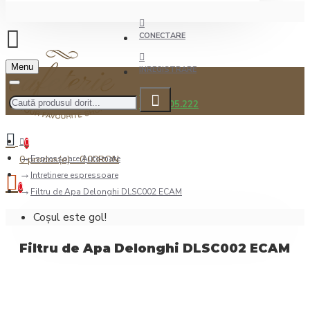
CONECTARE
Menu
INREGISTRARE
0722.505.222
0
0 produs(e) - 0,00RON
Espressoare Automate
Intretinere espressoare
0
Filtru de Apa Delonghi DLSC002 ECAM
Coșul este gol!
Filtru de Apa Delonghi DLSC002 ECAM