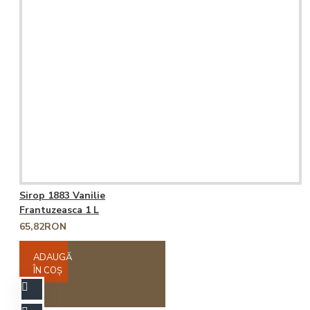
Sirop 1883 Vanilie
Frantuzeasca 1 L
65,82RON
ADAUGĂ
ÎN COŞ