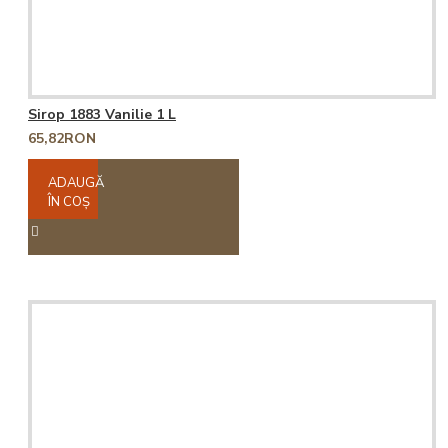
Sirop 1883 Vanilie 1 L
65,82RON
ADAUGĂ
ÎN COŞ