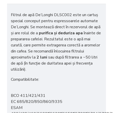
Filtrul de apă De’Longhi DLSC002 este un cartuș
special conceput pentru espressoarele automate
De’Longhi. Se montează direct în rezervorul de apă
și are rolul de a
purifica și deduriza apa
înainte de
prepararea cafelei. Rezultatul este o apă mai
curată, care permite extragerea corectă a aromelor
din cafea. Se recomandă înlocuirea filtrului
aproximativ la
2 luni
sau după filtrarea a ~50 litri
de apă (în funcție de duritatea apei și frecvența
utilizării).
Compatibilitate:
BCO 411/421/431
EC 685/820/850/860/9335
ESAM