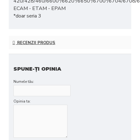
420/428/460/6600*/6620*/6650*/6700*/6704/6708/
ECAM - ETAM - EPAM
*doar seria 3
RECENZII PRODUS
SPUNE-ŢI OPINIA
Numele tău:
Opinia ta: