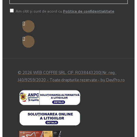
Am citit şi sunt de acord cu
Politica de confidentialitate
© 2026 WEB COFFEE SRL, CIF: RO38443200| Nr. reg.:
J40/9259/2020 - Toate drepturile rezervate - by DevPro.ro