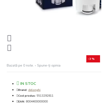
-3 %
Bazată pe 0 note.
-
Spune-ţi opinia
IN STOC
Brand:
delonghi
Cod produs:
5513292811
EAN:
8004400000000