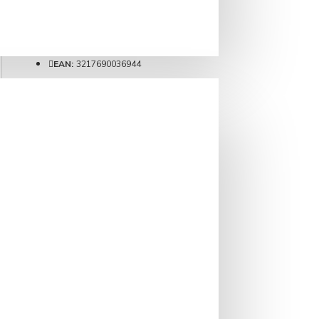
Brand:
1883 Maison Routin
Cod produs:
BUBBLE1883
SKU:
3217690036944
EAN:
3217690036944