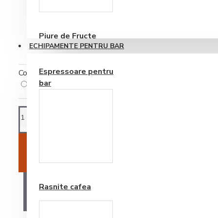
Consumabile
Piure de Fructe
ECHIPAMENTE PENTRU BAR
Espressoare pentru
Cost ambalare
bar
Cost ambalare
(+0,51RON)
ADAUGĂ ÎN COŞ
Frappe si Cappuccino
Rasnite cafea
AI O ÎNTREBARE?