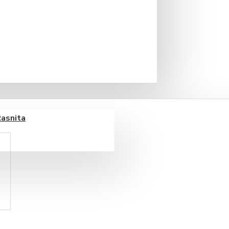
 guma de mestecat care imbie la
Rasnita
coolice.
 incepe cu viziunea talentatului
ante din Alpii francezi.
ar cei 130 de ani de existenta,
novativ al produselor.
ticla de 1 litru si perfecte