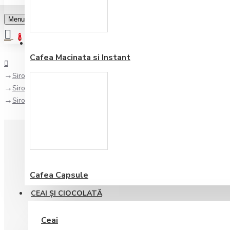
Menu
0
Favorite
Adauga in lista
0
Cafea Macinata si Instant
Sirop/ Topping
Sirop
Sirop 1883 Bubble Gum 1 L
Cafea Capsule
CEAI ŞI CIOCOLATĂ
Ceai