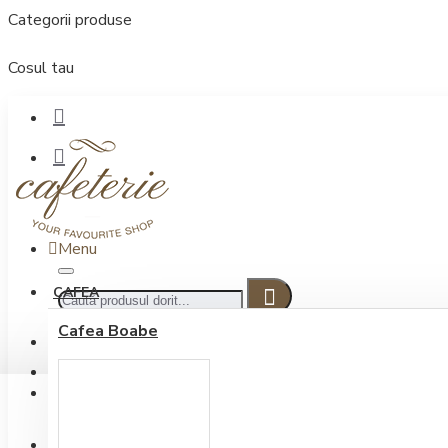
Categorii produse
Cosul tau
Menu
CAFEA
Cafea Boabe
CONECTARE
Contul meu
Conectare / Inregistrare
INREGISTRARE
0722.505.222