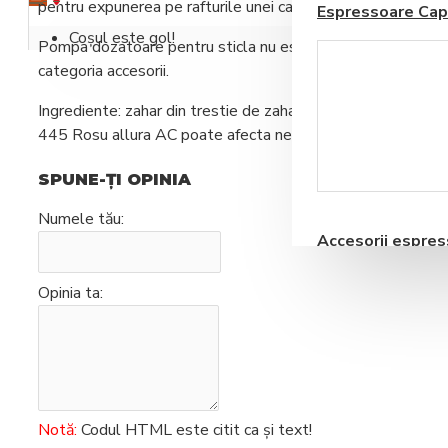
pentru expunerea pe rafturile unei cafenele.
Espressoare Cap
Coșul este gol!
Pompa dozatoare pentru sticla nu este inclusa in pret si 
categoria accesorii.
Ingrediente: zahar din trestie de zahar, apa, aroma, colorant:
445 Rosu allura AC poate afecta negativ activitatea copiil
Blendere si Aparate
SPUNE-ŢI OPINIA
Milkshake
Numele tău:
Accesorii espre
automate
Opinia ta:
Storcatoare pentru
Notă:
Codul HTML este citit ca şi text!
Fructe si Legume