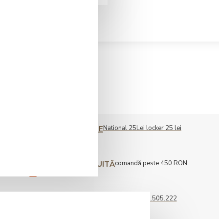
National 25Lei locker 25 lei
COST LIVRARE
comandă peste 450 RON
LIVRARE GRATUITĂ
0722.505.222
COMENZI TELEFONICE