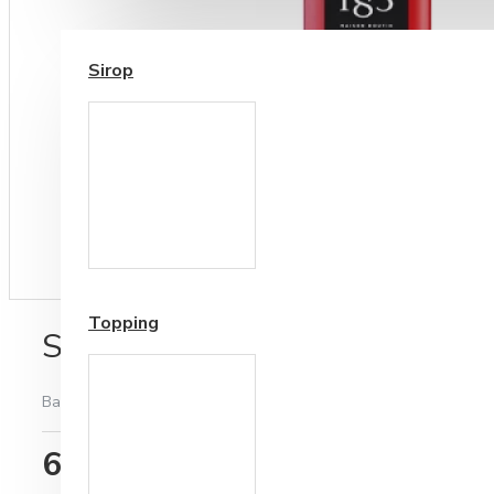
SIROP / TOPPING
Sirop
Cesti si Accesorii pentru
Cafea
Accesorii ceai
Topping
Sirop 1883 Bubble Gum 1 L
Bazată pe 0 note.
-
Spune-ţi opinia
61,79RON