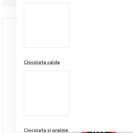
Paduri hartie
Ciocolata calda
Cafea Premium
Ciocolata si praline