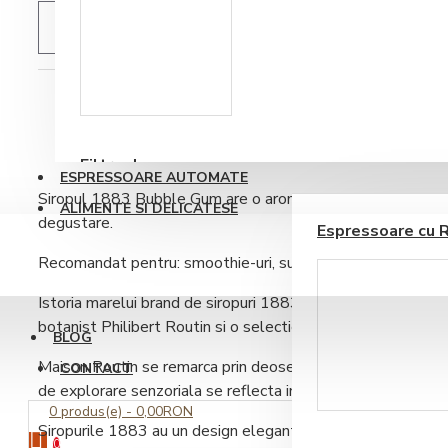
ADAUGĂ IN WISHLIST
Accesorii sirop si
topping
DESCRIERE
RECENZII PRODUS
Filtre de apa
ESPRESSOARE AUTOMATE
Siropul 1883 Bubble Gum are o aroma dulce si placuta de
ALIMENTE SI DELICATESE
degustare.
Espressoare cu 
Recomandat pentru: smoothie-uri, sucuri si unele bauturi al
Istoria marelui brand de siropuri 1883 Maison Routin France
botanist Philibert Routin si o selectie de 35 de specii de pl
BLOG
Maison Routin se remarca prin deosebite arome si gusturi, i
CONTACT
de explorare senzoriala se reflecta in calitatea si spiritul i
Ustensile barista
0 produs(e) - 0,00RON
Siropurile 1883 au un design elegant, fiind ambalate intr-o s
0