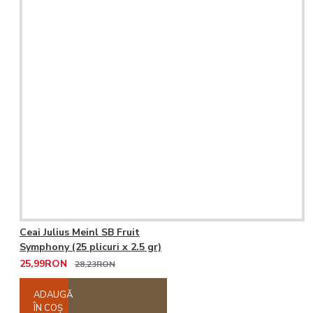
Ceai Julius Meinl SB Fruit
Symphony (25 plicuri x 2.5 gr)
25,99RON
28,23RON
ADAUGĂ
ÎN COŞ