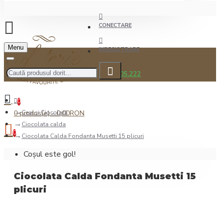
CONECTARE
Menu
INREGISTRARE
0722.505.222
0
0 produs(e) - 0,00RON
Ceai şi Ciocolată
Ciocolata calda
0
Ciocolata Calda Fondanta Musetti 15 plicuri
Coșul este gol!
Ciocolata Calda Fondanta Musetti 15
plicuri