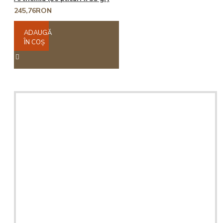
245,76RON
ADAUGĂ
ÎN COŞ