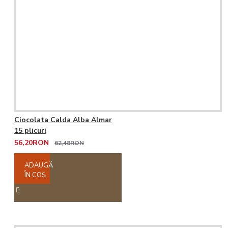
Ciocolata Calda Alba Almar
15 plicuri
56,20RON
62,48RON
ADAUGĂ
ÎN COŞ