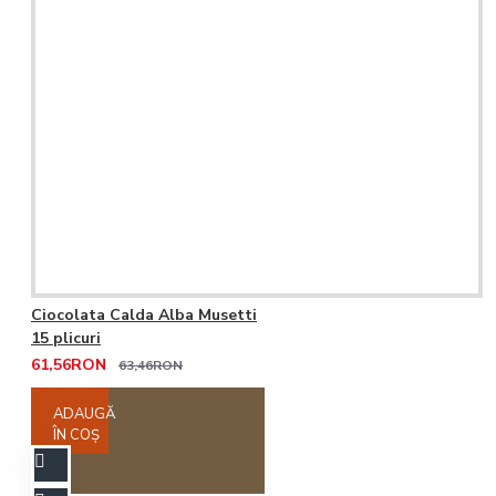
Ciocolata Calda Alba Musetti
15 plicuri
61,56RON
63,46RON
ADAUGĂ
ÎN COŞ