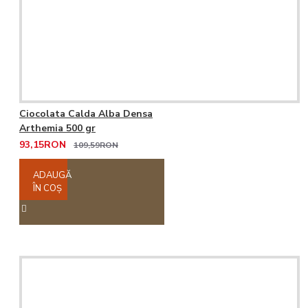
Ciocolata Calda Alba Densa
Arthemia 500 gr
93,15RON
109,59RON
ADAUGĂ
ÎN COŞ