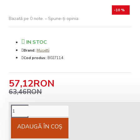
-10 %
Bazată pe 0 note.
-
Spune-ţi opinia
IN STOC
Brand:
Musetti
Cod produs:
B027114
57,12RON
63,46RON
Cost livrare
National 25Lei locker 25 lei
ADAUGĂ ÎN COŞ