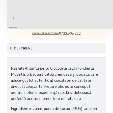
Livrare gratuită
comandă peste 450 RON
Comenzi telefonice
0722.505.222
DESCRIERE
Răsfață-ți simțurile cu
Ciocolata caldă fondantă
Musetti
, o băutură caldă cremoasă și bogată, care
aduce gustul autentic al ciocolatei de calitate
direct în ceașca ta. Fiecare plic este conceput
pentru a oferi o experiență rapidă și delicioasă,
perfectă pentru momentele de relaxare.
Ingrediente: zahar, pudra de cacao (35%), amidon