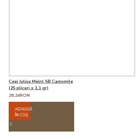
Ceai Julius Meinl SB Camomile
(25 plicuri x 1.1 gr)
28,24RON
ADAUGĂ
ÎN COŞ