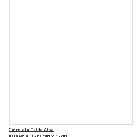
Ciocolata Calda Alba
Arthemia (36 plicuri x 35 gr)