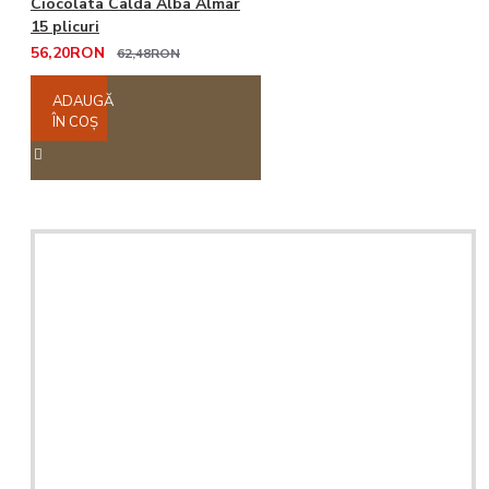
Ciocolata Calda Alba Almar
15 plicuri
56,20RON
62,48RON
ADAUGĂ
ÎN COŞ