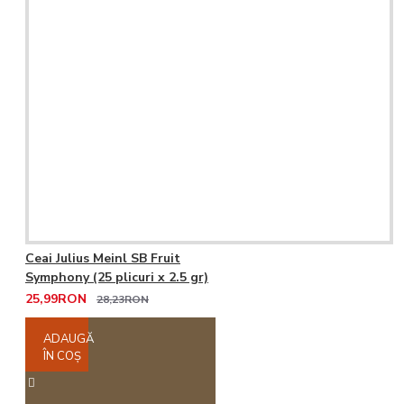
Ceai Julius Meinl SB Fruit
Symphony (25 plicuri x 2.5 gr)
25,99RON
28,23RON
ADAUGĂ
ÎN COŞ