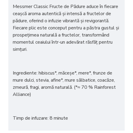
Messmer Classic Fructe de Pădure aduce în fiecare
ceașcă
aroma autentică și intensă a fructelor de
pădure
, oferind o infuzie vibrantă și revigorantă.
Fiecare plic este conceput pentru a păstra
gustul și
prospețimea naturală a fructelor
, transformând
momentul ceaiului într-un adevărat răsfăț pentru
simțuri.
Ingrediente: hibiscus*, măceșe*, mere*, frunze de
mure dulci, stevia, afine*, mure sălbatice, coacăze,
zmeură, fragi, aromă naturală. (*≈ 70 % Rainforest
Alliance)
Timp de infuzare: 8 minute