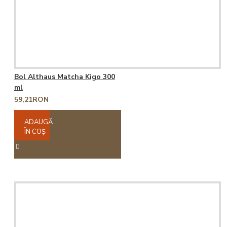
Bol Althaus Matcha Kigo 300
ml
59,21RON
ADAUGĂ
ÎN COŞ