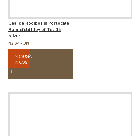
Ceai de Rooibos si Portocale
Ronnefeldt Joy of Tea 15
plicuri
42,34RON
ADAUGĂ
ÎN COŞ