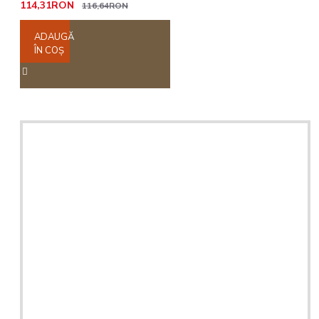
114,31RON
116,64RON
ADAUGĂ
ÎN COŞ