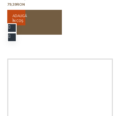
79,39RON
ADAUGĂ
ÎN COŞ