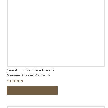
Ceai Alb cu Vanilie si Piersici
Messmer Classic 25 plicuri
18,91RON