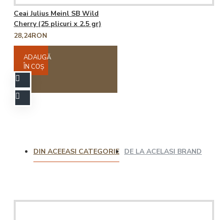
Ceai Julius Meinl SB Wild
Cherry (25 plicuri x 2.5 gr)
28,24RON
ADAUGĂ
ÎN COŞ
DIN ACEEASI CATEGORIE
DE LA ACELASI BRAND