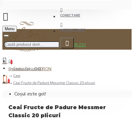
CONECTARE
Menu
INREGISTRARE
0722.505.222
0
0 produs(e) - 0,00RON
Ceai şi Ciocolată
Ceai
0
Ceai Fructe de Padure Messmer Classic 20 plicuri
Coșul este gol!
Ceai Fructe de Padure Messmer
Classic 20 plicuri