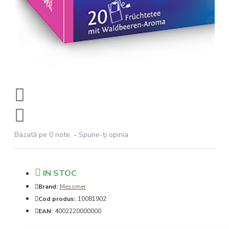
Bazată pe 0 note.
-
Spune-ţi opinia
IN STOC
Brand:
Messmer
Cod produs:
10081902
EAN:
4002220000000