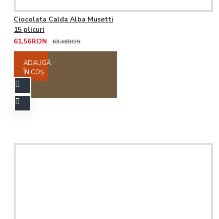
Ciocolata Calda Alba Musetti
15 plicuri
61,56RON
63,46RON
ADAUGĂ
ÎN COŞ