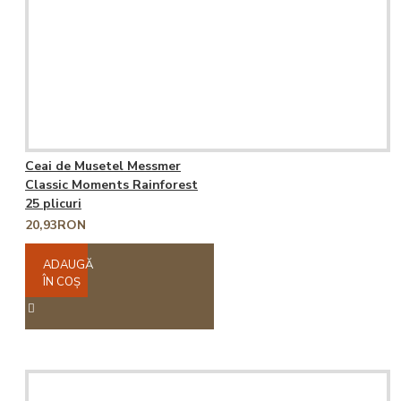
Ceai de Musetel Messmer
Classic Moments Rainforest
25 plicuri
20,93RON
ADAUGĂ
ÎN COŞ