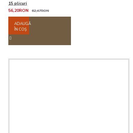
15 plicuri
56,20RON
62,47RON
ADAUGĂ
ÎN COŞ