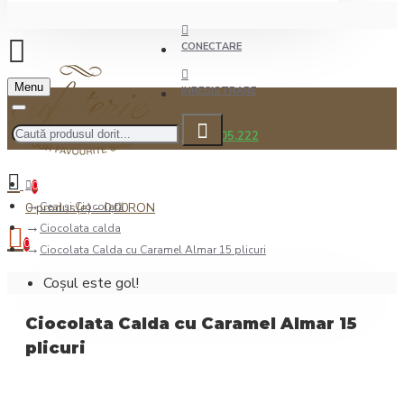
CONECTARE
Menu
INREGISTRARE
0722.505.222
0
0 produs(e) - 0,00RON
Ceai şi Ciocolată
Ciocolata calda
0
Ciocolata Calda cu Caramel Almar 15 plicuri
Coșul este gol!
Ciocolata Calda cu Caramel Almar 15
plicuri