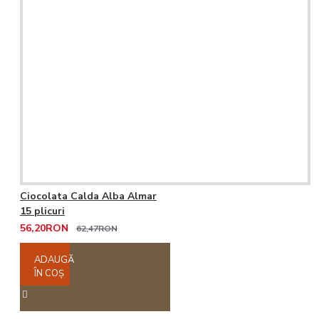
Ciocolata Calda Alba Almar
15 plicuri
56,20RON
62,47RON
ADAUGĂ
ÎN COŞ