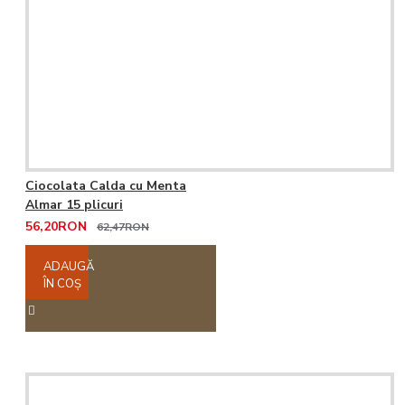
Ciocolata Calda cu Menta
Almar 15 plicuri
56,20RON
62,47RON
ADAUGĂ
ÎN COŞ