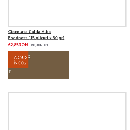
Ciocolata Calda Alba
Foodness (15 plicuri x 30 gr)
62,85RON
68,30RON
ADAUGĂ
ÎN COŞ