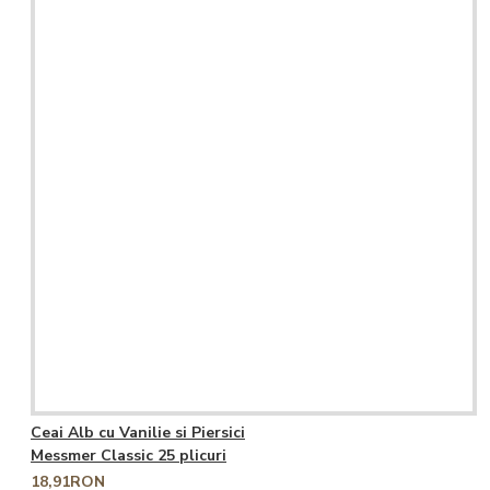
Ceai Alb cu Vanilie si Piersici
Messmer Classic 25 plicuri
18,91RON