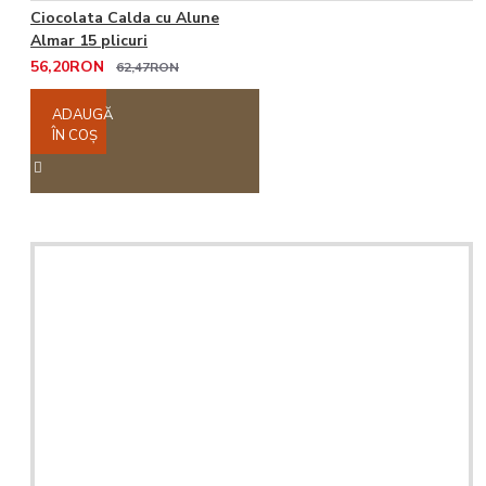
Ciocolata Calda cu Alune
Almar 15 plicuri
56,20RON
62,47RON
ADAUGĂ
ÎN COŞ