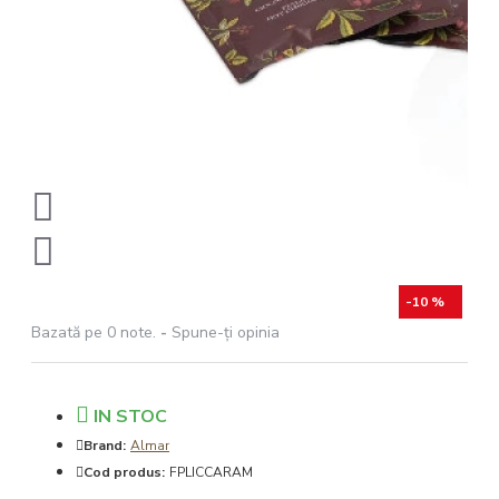
-10 %
Bazată pe 0 note.
-
Spune-ţi opinia
IN STOC
Brand:
Almar
Cod produs:
FPLICCARAM