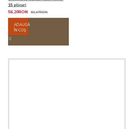
15 plicuri
56,20RON
62,47RON
ADAUGĂ
ÎN COŞ