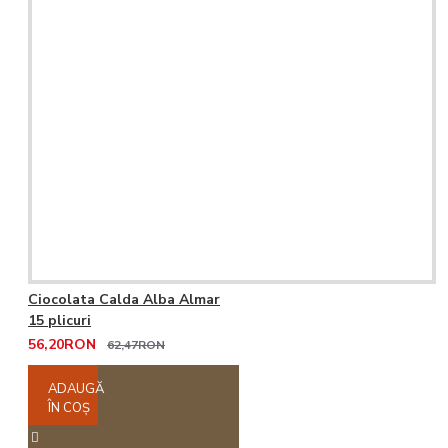
Ciocolata Calda Alba Almar
15 plicuri
56,20RON
62,47RON
ADAUGĂ
ÎN COŞ