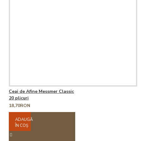
Ceai de Afine Messmer Classic
20 plicuri
18,70RON
ADAUGĂ
ÎN COŞ