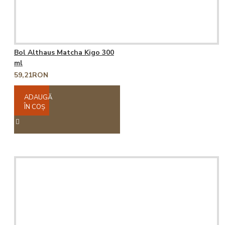
Bol Althaus Matcha Kigo 300
ml
59,21RON
ADAUGĂ
ÎN COŞ