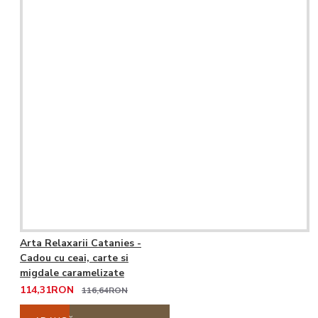
Arta Relaxarii Catanies -
Cadou cu ceai, carte si
migdale caramelizate
114,31RON
116,64RON