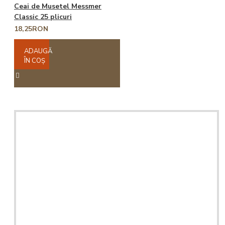
Ceai de Musetel Messmer
Classic 25 plicuri
18,25RON
ADAUGĂ
ÎN COŞ