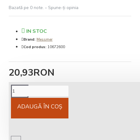
Bazată pe 0 note.
-
Spune-ţi opinia
IN STOC
Brand:
Messmer
Cod produs:
10672600
20,93RON
Cost livrare
National 25Lei locker 25 lei
ADAUGĂ ÎN COŞ
Livrare gratuită
comandă peste 450 RON