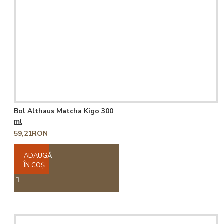
Bol Althaus Matcha Kigo 300
ml
59,21RON
ADAUGĂ
ÎN COŞ