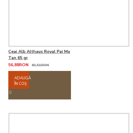
Ceai Alb Althaus Royal Pai Mu
Tan 65 gr
56,88RON
61,51RON
ADAUGĂ
ÎN COŞ