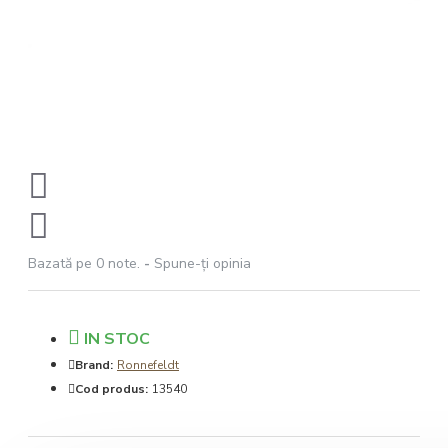
Bazată pe 0 note.
-
Spune-ţi opinia
IN STOC
Brand:
Ronnefeldt
Cod produs:
13540