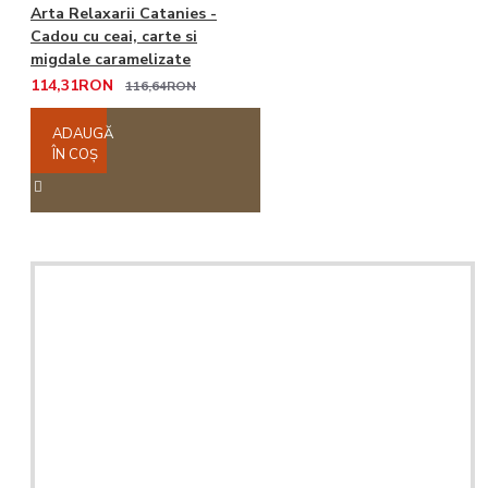
Arta Relaxarii Catanies -
Cadou cu ceai, carte si
migdale caramelizate
114,31RON
116,64RON
ADAUGĂ
ÎN COŞ