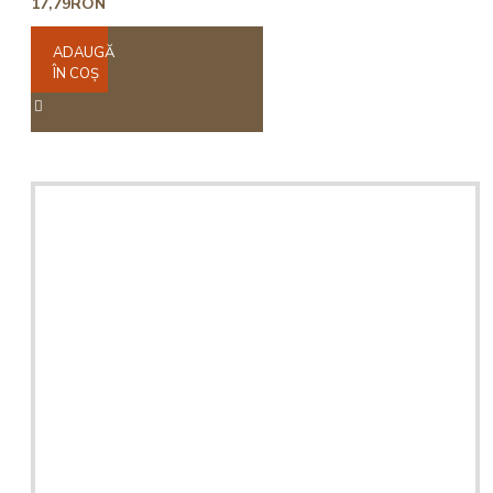
17,79RON
ADAUGĂ
ÎN COŞ