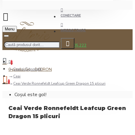
CONECTARE
Menu
INREGISTRARE
0722.505.222
0
0 produs(e) - 0,00RON
Ceai şi Ciocolată
Ceai
0
Ceai Verde Ronnefeldt Leafcup Green Dragon 15 plicuri
Coșul este gol!
Ceai Verde Ronnefeldt Leafcup Green
Dragon 15 plicuri