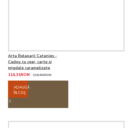
Arta Relaxarii Catanies -
Cadou cu ceai, carte si
migdale caramelizate
114,31RON
116,64RON
ADAUGĂ
ÎN COŞ