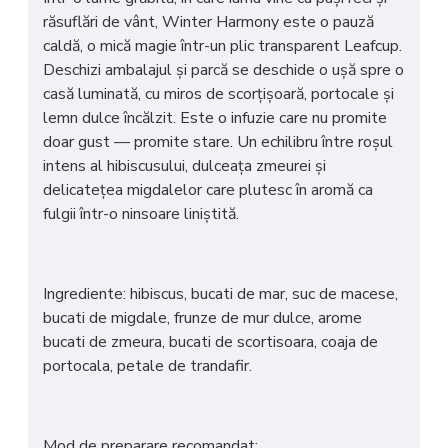
răsuflări de vânt,
Winter Harmony
este o pauză
caldă, o mică magie într-un plic transparent Leafcup.
Deschizi ambalajul și parcă se deschide o ușă spre o
casă luminată, cu miros de scorțișoară, portocale și
lemn dulce încălzit. Este o infuzie care nu promite
doar gust — promite
stare
. Un echilibru între roșul
intens al hibiscusului, dulceața zmeurei și
delicatețea migdalelor care plutesc în aromă ca
fulgii într-o ninsoare liniștită.
Ingrediente: hibiscus, bucati de mar, suc de macese,
bucati de migdale, frunze de mur dulce, arome
bucati de zmeura, bucati de scortisoara, coaja de
portocala, petale de trandafir.
Mod de preparare recomandat: