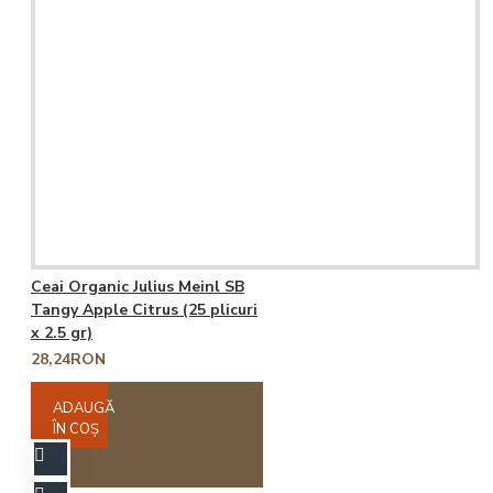
Ceai Organic Julius Meinl SB
Tangy Apple Citrus (25 plicuri
x 2.5 gr)
28,24RON
ADAUGĂ
ÎN COŞ