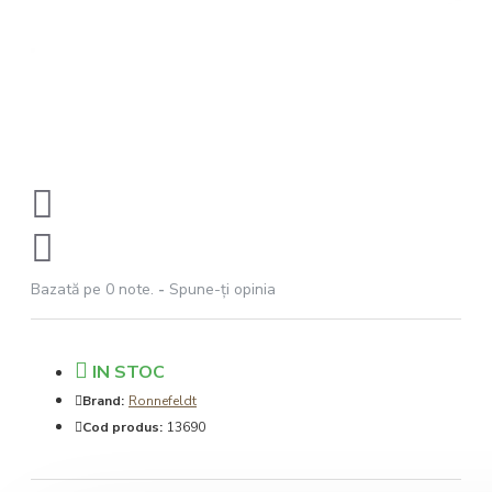
Bazată pe 0 note.
-
Spune-ţi opinia
IN STOC
Brand:
Ronnefeldt
Cod produs:
13690