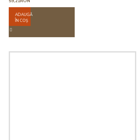
59,21RON
ADAUGĂ
ÎN COŞ