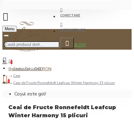
CONECTARE
Menu
INREGISTRARE
0722.505.222
0
0 produs(e) - 0,00RON
Ceai şi Ciocolată
Ceai
0
Ceai de Fructe Ronnefeldt Leafcup Winter Harmony 15 plicuri
Coșul este gol!
Ceai de Fructe Ronnefeldt Leafcup
Winter Harmony 15 plicuri