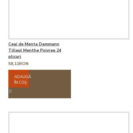
Ceai de Menta Dammann
Tilleul Menthe Poivree 24
plicuri
58,11RON
ADAUGĂ
ÎN COŞ