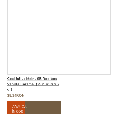
Ceai Julius Meinl SB Rooibos
Vanilla Caramel (25 plicuri x 2
gr)
28,24RON
ADAUGĂ
ÎN COŞ