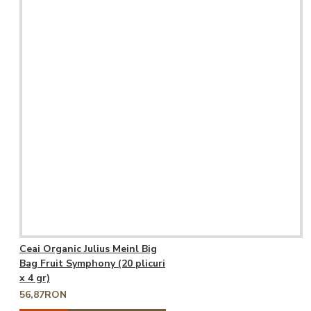
Ceai Organic Julius Meinl Big
Bag Fruit Symphony (20 plicuri
x 4 gr)
56,87RON