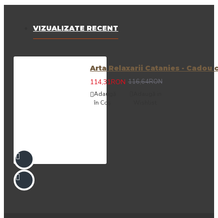
VIZUALIZATE RECENT
Arta Relaxarii Catanies - Cadou 
114,31RON
116,64RON
Adaugă
Adaugă in
în Coş
Wishlist