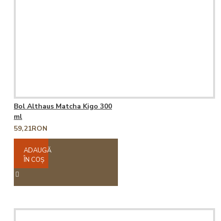
Bol Althaus Matcha Kigo 300
ml
59,21RON
ADAUGĂ
ÎN COŞ