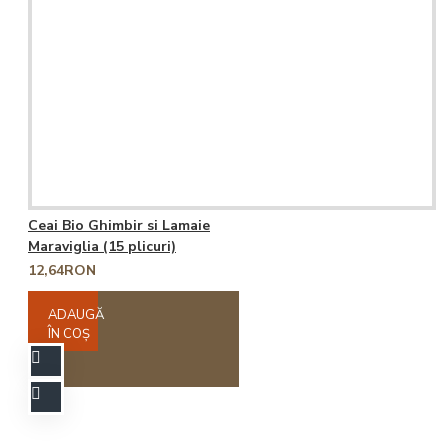
Ceai Bio Ghimbir si Lamaie
Maraviglia (15 plicuri)
12,64RON
ADAUGĂ
ÎN COŞ