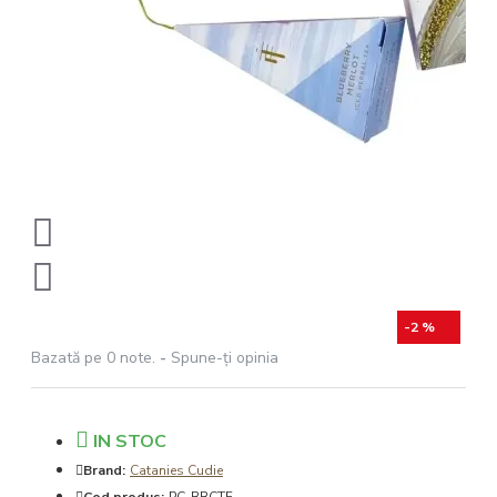
-2 %
Bazată pe 0 note.
-
Spune-ţi opinia
IN STOC
Brand:
Catanies Cudie