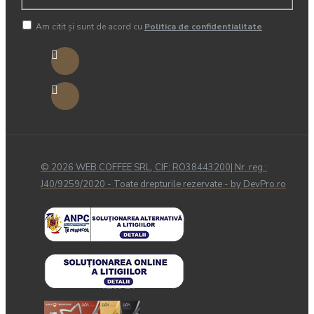
Am citit şi sunt de acord cu
Politica de confidentialitate
© 2026 WEB COFFEE SRL, CIF: RO38443200| Nr. reg.:
J40/9259/2020 - Toate drepturile rezervate - by DevPro.ro