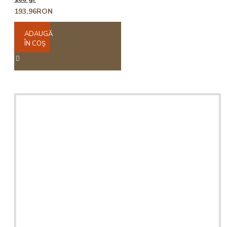
193,96RON
ADAUGĂ
ÎN COŞ