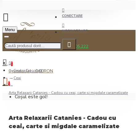
CONECTARE
Menu
INREGISTRARE
0722.505.222
0
0 produs(e) - 0,00RON
Ceai şi Ciocolată
Ceai
0
Arta Relaxarii Catanies - Cadou cu ceai, carte si migdale caramelizate
Coșul este gol!
Arta Relaxarii Catanies - Cadou cu
ceai, carte si migdale caramelizate