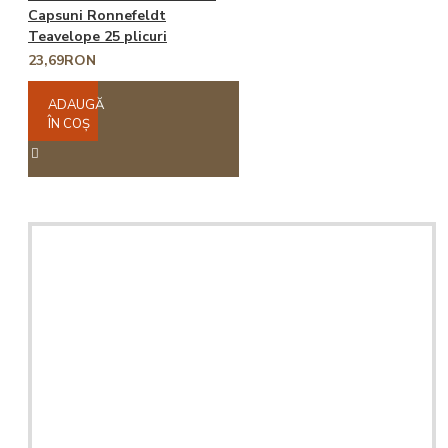
Capsuni Ronnefeldt
Teavelope 25 plicuri
23,69RON
ADAUGĂ
ÎN COŞ