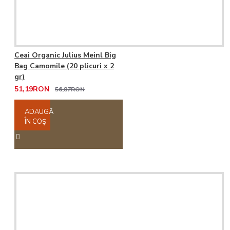
Ceai Organic Julius Meinl Big
Bag Camomile (20 plicuri x 2
gr)
51,19RON
56,87RON
ADAUGĂ
ÎN COŞ