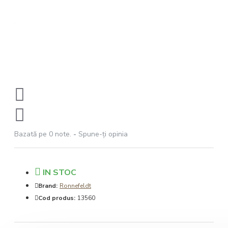
Bazată pe 0 note.
-
Spune-ţi opinia
IN STOC
Brand:
Ronnefeldt
Cod produs:
13560