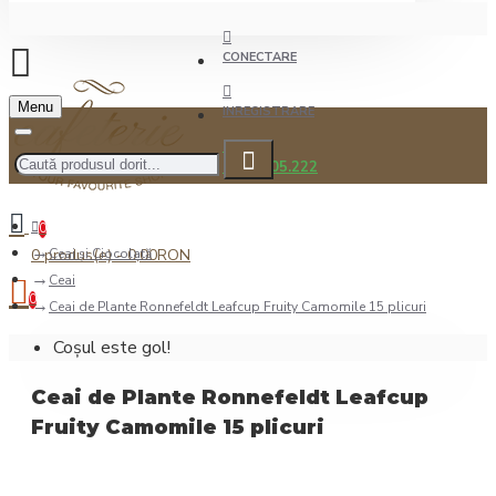
CONECTARE
Menu
INREGISTRARE
0722.505.222
0
0 produs(e) - 0,00RON
Ceai şi Ciocolată
Ceai
0
Ceai de Plante Ronnefeldt Leafcup Fruity Camomile 15 plicuri
Coșul este gol!
Ceai de Plante Ronnefeldt Leafcup
Fruity Camomile 15 plicuri