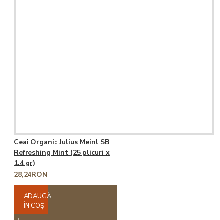
Ceai Organic Julius Meinl SB
Refreshing Mint (25 plicuri x
1.4 gr)
28,24RON
ADAUGĂ
ÎN COŞ