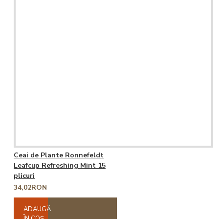
Ceai de Plante Ronnefeldt
Leafcup Refreshing Mint 15
plicuri
34,02RON
ADAUGĂ
ÎN COŞ