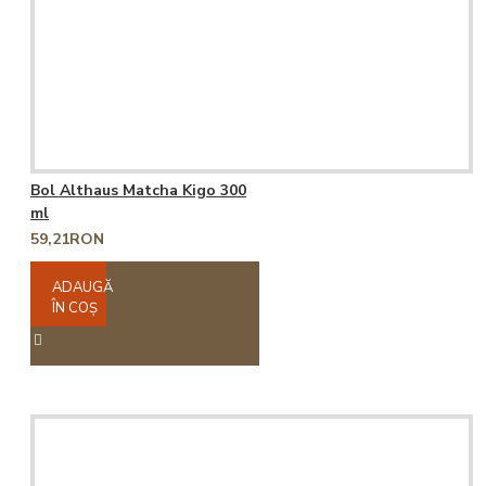
Bol Althaus Matcha Kigo 300
ml
59,21RON
ADAUGĂ
ÎN COŞ