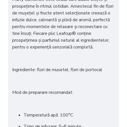
prospețime în ritmul cotidian. Amestecul fin de flori
de mușețel și fructe atent selecționate creează o
infuzie dulce, calmantă și plină de aromă, perfectă
pentru momentele de relaxare și reconectare cu
tine însuți. Fiecare plic Leafcup® conține
prospețimea și parfumul natural al ingredientelor,
pentru o experiență senzorială completă.
Ingrediente: flori de musetel, flori de portocal
Mod de preparare recomandat:
Temperatură apă: 100°C
Timp de infuzare: 5–8 minute