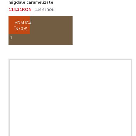
migdale caramelizate
114,31RON
116,64RON
ADAUGĂ
ÎN COŞ