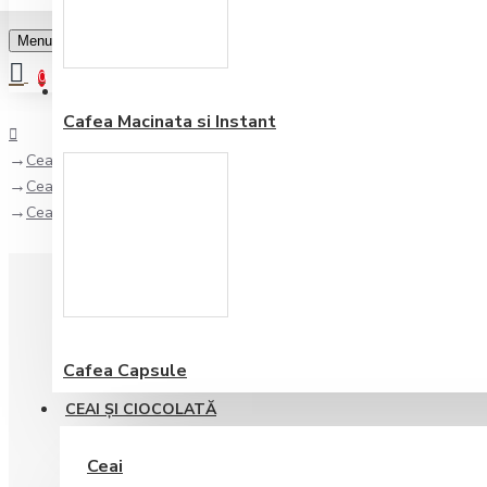
Menu
0
Favorite
Adauga in lista
0
Cafea Macinata si Instant
Ceai şi Ciocolată
Ceai
Ceai de Plante Ronnefeldt Leafcup Refreshing Mint 15 plicuri
Cafea Capsule
CEAI ŞI CIOCOLATĂ
Ceai