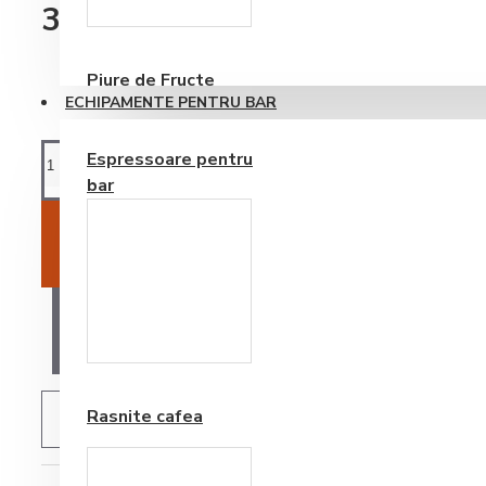
Consumabile
34,02RON
Piure de Fructe
ECHIPAMENTE PENTRU BAR
Espressoare pentru
bar
ADAUGĂ ÎN COŞ
AI O ÎNTREBARE?
Frappe si Cappuccino
Rasnite cafea
ADAUGĂ IN WISHLIST