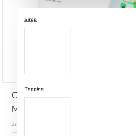
SIROP / TOPPING
Sirop
Cesti si Accesorii pentru
Cafea
Accesorii ceai
Topping
Ceai de Plante Ronnefeldt Le
Mint 15 plicuri
Bazată pe 0 note.
-
Spune-ţi opinia