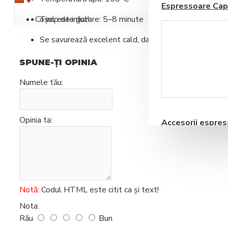
Espressoare Cap
Coșul este gol!
Timp de infuzare: 5–8 minute
Se savurează excelent cald, dar este și o alegere ide
SPUNE-ŢI OPINIA
Numele tău:
Blendere si Aparate
Milkshake
Opinia ta:
Accesorii espre
automate
Notă:
Codul HTML este citit ca şi text!
Nota:
Storcatoare pentru
Rău
Bun
Fructe si Legume