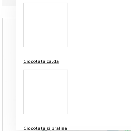
Paduri hartie
Ciocolata calda
Cafea Premium
Ciocolata si praline