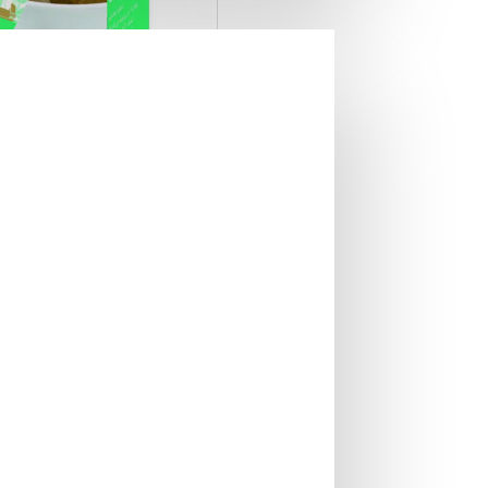
afcup Refreshing