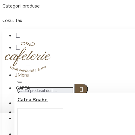
Categorii produse
Cosul tau
Menu
CAFEA
Cafea Boabe
CONECTARE
Contul meu
Conectare / Inregistrare
INREGISTRARE
0722.505.222