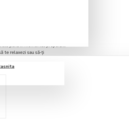
 de plante premium, concepută
are plic este individual ambalat,
rale până în momentul preparării.
 te relaxezi sau să-ți
antă.
Rasnita