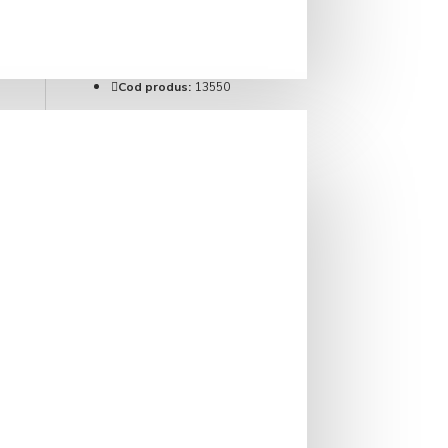
IN STOC
Brand:
Ronnefeldt
Cod produs:
13550