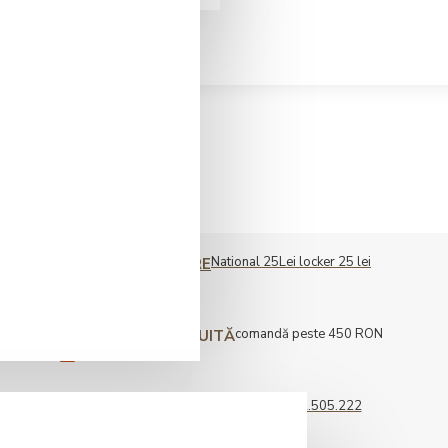
National 25Lei locker 25 lei
COST LIVRARE
comandă peste 450 RON
LIVRARE GRATUITĂ
0722.505.222
COMENZI TELEFONICE