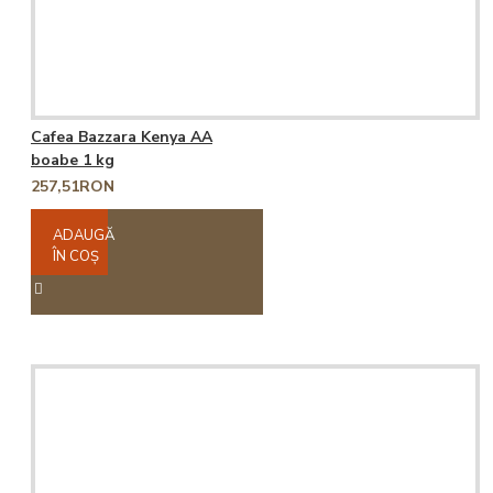
Cafea Bazzara Kenya AA
boabe 1 kg
257,51RON
ADAUGĂ
ÎN COŞ