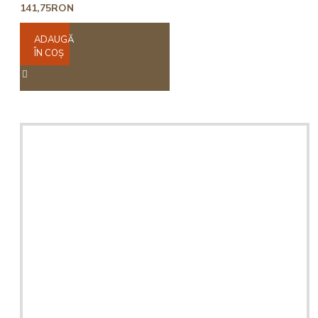
141,75RON
ADAUGĂ
ÎN COŞ