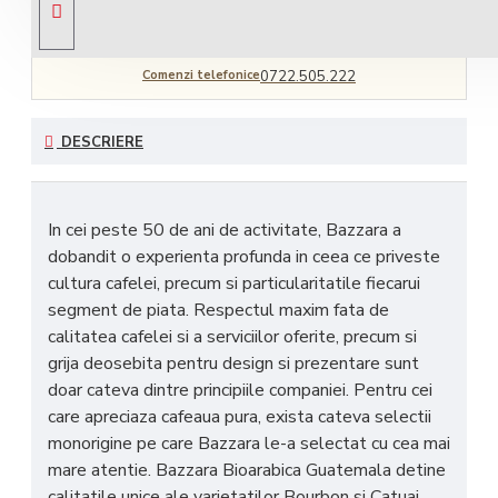
Comenzi telefonice
0722.505.222
DESCRIERE
In cei peste 50 de ani de activitate, Bazzara a
dobandit o experienta profunda in ceea ce priveste
cultura cafelei, precum si particularitatile fiecarui
segment de piata. Respectul maxim fata de
calitatea cafelei si a serviciilor oferite, precum si
grija deosebita pentru design si prezentare sunt
doar cateva dintre principiile companiei. Pentru cei
care apreciaza cafeaua pura, exista cateva selectii
monorigine pe care Bazzara le-a selectat cu cea mai
mare atentie. Bazzara Bioarabica Guatemala detine
calitatile unice ale varietatilor Bourbon si Catuai,