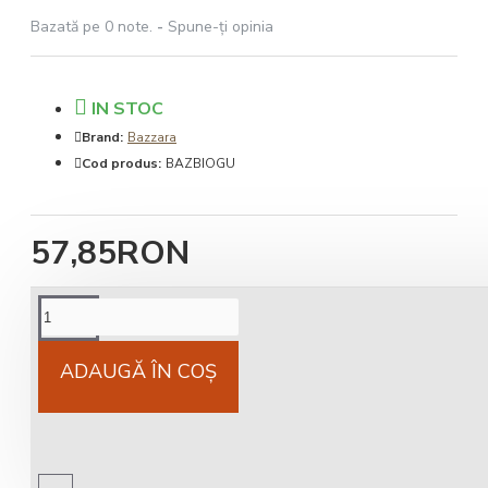
Bazată pe 0 note.
-
Spune-ţi opinia
IN STOC
Brand:
Bazzara
Cod produs:
BAZBIOGU
57,85RON
Cost livrare
National 25Lei locker 25 lei
ADAUGĂ ÎN COŞ
Livrare gratuită
comandă peste 450 RON