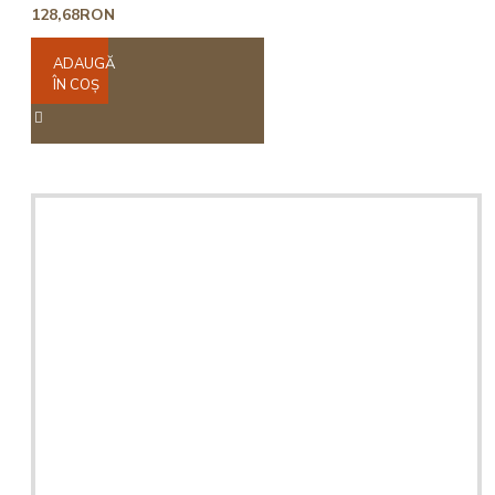
128,68RON
ADAUGĂ
ÎN COŞ