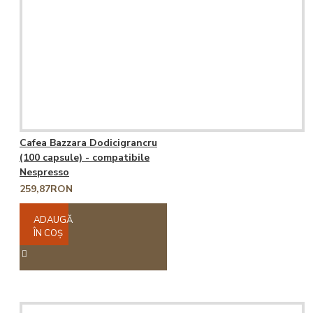
Cafea Bazzara Dodicigrancru
(100 capsule) - compatibile
Nespresso
259,87RON
ADAUGĂ
ÎN COŞ