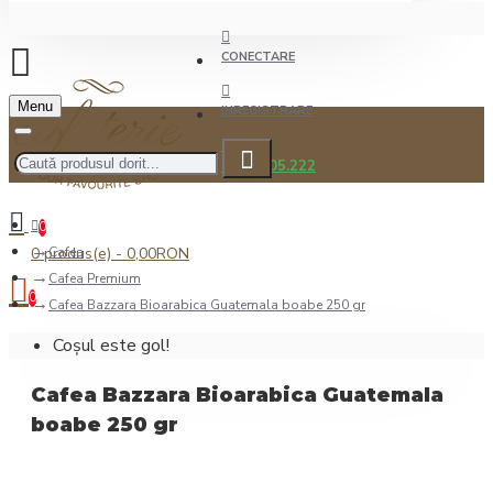
CONECTARE
Menu
INREGISTRARE
0722.505.222
0
0 produs(e) - 0,00RON
Cafea
Cafea Premium
0
Cafea Bazzara Bioarabica Guatemala boabe 250 gr
Coșul este gol!
Cafea Bazzara Bioarabica Guatemala
boabe 250 gr