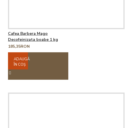
Cafea Barbera Mago
Decofeinizata boabe 1 kg
185,35RON
ADAUGĂ
ÎN COŞ