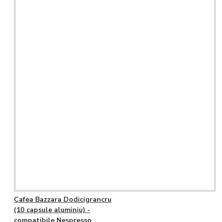
Cafea Bazzara Dodicigrancru
(10 capsule aluminiu) -
compatibile Nespresso