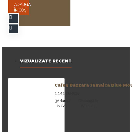
ADAUGĂ
ÎN COŞ
VIZUALIZATE RECENT
Cafea Bazzara Jamaica Blue Mou
1.141,86RON
Adaugă
Adaugă in
în Coş
Wishlist