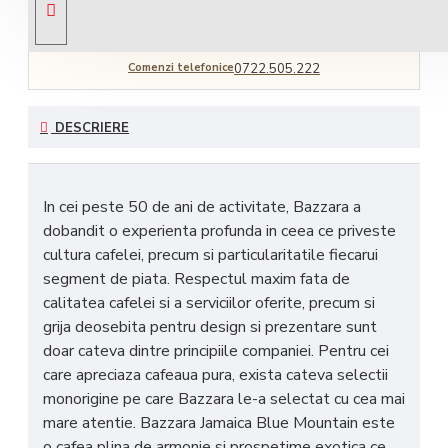
Comenzi telefonice
0722.505.222
DESCRIERE
In cei peste 50 de ani de activitate, Bazzara a
dobandit o experienta profunda in ceea ce priveste
cultura cafelei, precum si particularitatile fiecarui
segment de piata. Respectul maxim fata de
calitatea cafelei si a serviciilor oferite, precum si
grija deosebita pentru design si prezentare sunt
doar cateva dintre principiile companiei. Pentru cei
care apreciaza cafeaua pura, exista cateva selectii
monorigine pe care Bazzara le-a selectat cu cea mai
mare atentie. Bazzara Jamaica Blue Mountain este
o cafea plina de armonie si prospetime exotica ce