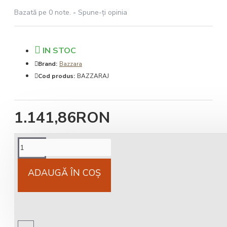
Bazată pe 0 note.
-
Spune-ţi opinia
IN STOC
Brand:
Bazzara
Cod produs:
BAZZARAJ
1.141,86RON
Cost livrare
National 25Lei locker 25 lei
ADAUGĂ ÎN COŞ
Livrare gratuită
comandă peste 450 RON