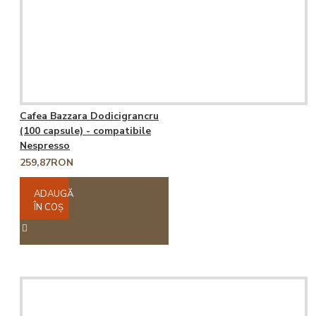
Cafea Bazzara Dodicigrancru
(100 capsule) - compatibile
Nespresso
259,87RON
ADAUGĂ
ÎN COŞ