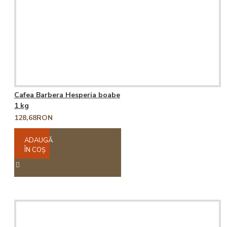
Cafea Barbera Hesperia boabe
1 kg
128,68RON
ADAUGĂ
ÎN COŞ