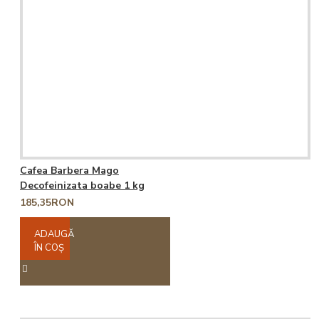
Cafea Barbera Mago
Decofeinizata boabe 1 kg
185,35RON
ADAUGĂ
ÎN COŞ