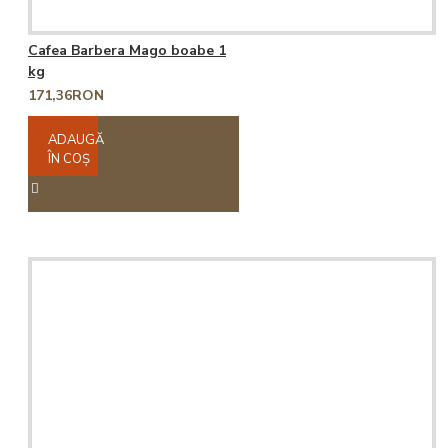
Cafea Barbera Mago boabe 1
kg
171,36RON
ADAUGĂ
ÎN COŞ