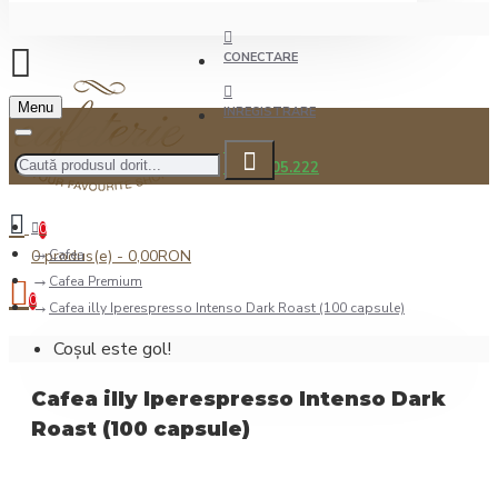
CONECTARE
Menu
INREGISTRARE
0722.505.222
0
0 produs(e) - 0,00RON
Cafea
Cafea Premium
0
Cafea illy Iperespresso Intenso Dark Roast (100 capsule)
Coșul este gol!
Cafea illy Iperespresso Intenso Dark
Roast (100 capsule)