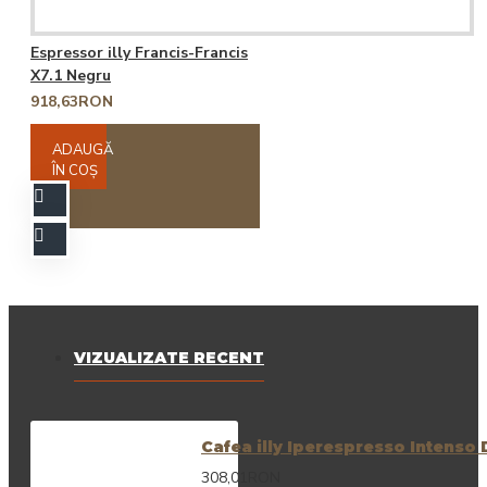
Espressor illy Francis-Francis
X7.1 Negru
918,63RON
ADAUGĂ
ÎN COŞ
VIZUALIZATE RECENT
Cafea illy Iperespresso Intenso 
308,01RON