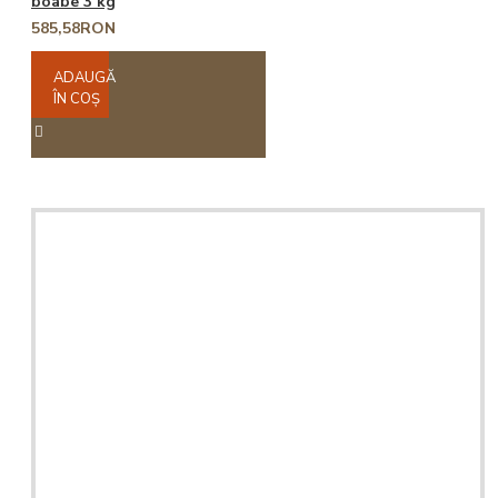
boabe 3 kg
585,58RON
ADAUGĂ
ÎN COŞ