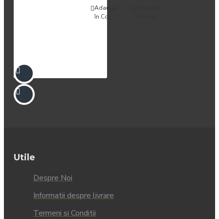
Adaugă
Adaugă in
în Coş
Wishlist
Utile
Despre Noi
Informatii despre livrare
Termeni si Conditii