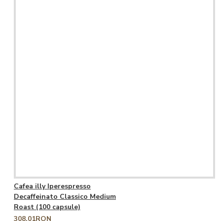
Cafea illy Iperespresso
Decaffeinato Classico Medium
Roast (100 capsule)
308,01RON