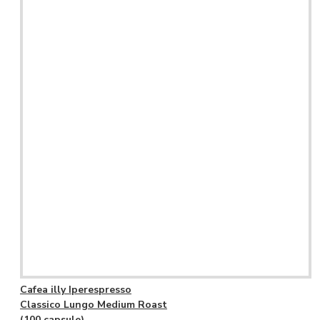
Cafea illy Iperespresso
Classico Lungo Medium Roast
(100 capsule)