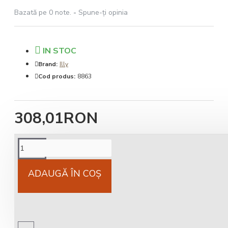
Bazată pe 0 note.
-
Spune-ţi opinia
IN STOC
Brand:
Illy
Cod produs:
8863
308,01RON
Cost livrare
National 25Lei locker 25 lei
ADAUGĂ ÎN COŞ
Livrare gratuită
comandă peste 450 RON