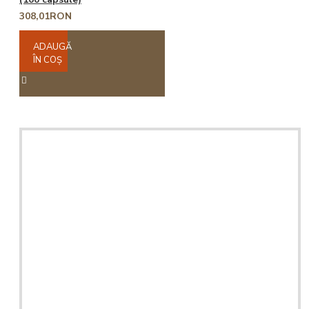
308,01RON
ADAUGĂ
ÎN COŞ