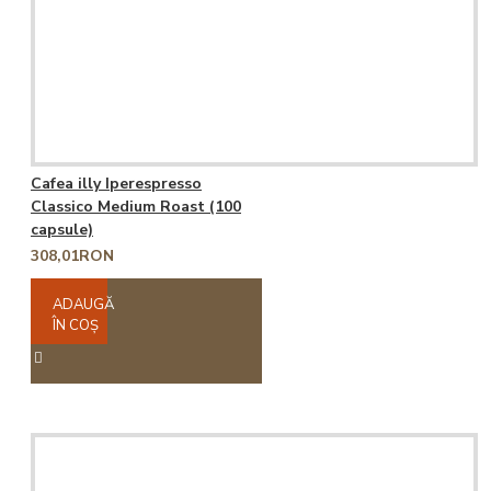
Cafea illy Iperespresso
Classico Medium Roast (100
capsule)
308,01RON
ADAUGĂ
ÎN COŞ