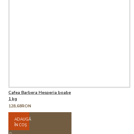
Cafea Barbera Hesperia boabe
1 kg
128,68RON
ADAUGĂ
ÎN COŞ