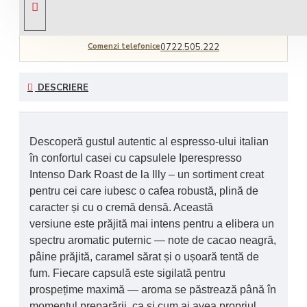
Comenzi telefonice
0722.505.222
DESCRIERE
Descoperă gustul autentic al espresso-ului italian
în confortul casei cu
capsulele Iperespresso
Intenso Dark Roast de la Illy
– un sortiment creat
pentru cei care iubesc o cafea robustă, plină de
caracter și cu o cremă densă. Această
versiune este prăjită mai intens pentru a elibera un
spectru aromatic puternic — note de
cacao neagră,
pâine prăjită, caramel sărat și o ușoară tentă de
fum
. Fiecare capsulă este sigilată pentru
prospețime maximă — aroma se păstrează până în
momentul preparării, ca și cum ai avea propriul