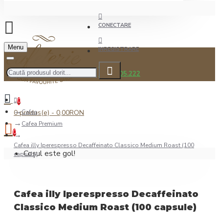
CONECTARE
Menu
INREGISTRARE
0722.505.222
0
0 produs(e) - 0,00RON
Cafea
Cafea Premium
0
Cafea illy Iperespresso Decaffeinato Classico Medium Roast (100
Coșul este gol!
capsule)
Cafea illy Iperespresso Decaffeinato
Classico Medium Roast (100 capsule)