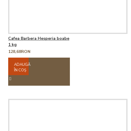
Cafea Barbera Hesperia boabe
1 kg
128,68RON
ADAUGĂ
ÎN COŞ