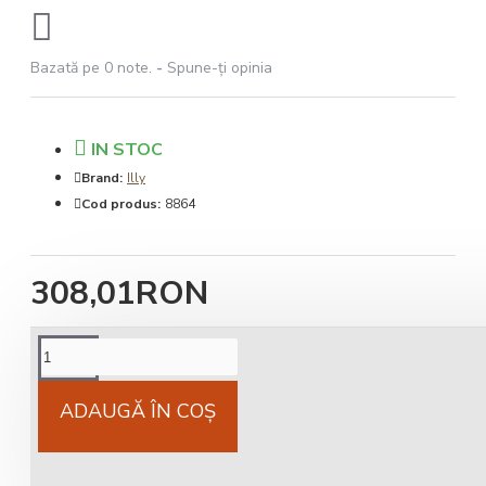
Bazată pe 0 note.
-
Spune-ţi opinia
IN STOC
Brand:
Illy
Cod produs:
8864
308,01RON
Cost livrare
National 25Lei locker 25 lei
ADAUGĂ ÎN COŞ