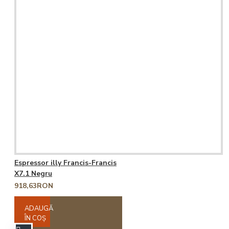
Espressor illy Francis-Francis
X7.1 Negru
918,63RON
ADAUGĂ
ÎN COŞ