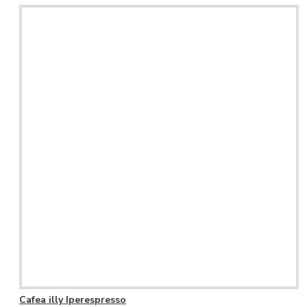
Cafea illy Iperespresso