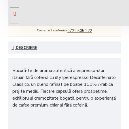
Livrare gratuită
comandă peste 450 RON
Comenzi telefonice
0722.505.222
DESCRIERE
Bucură-te de aroma autentică a espresso-ului
italian fără cofeină cu
illy Iperespresso Decaffeinato
Classico
, un blend rafinat de
boabe 100% Arabica
prăjite mediu. Fiecare capsulă oferă prospețime,
echilibru și cremozitate bogată, pentru o experiență
de cafea premium, chiar și fără cofeină.