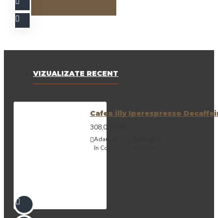
VIZUALIZATE RECENT
Cafea illy Iperespresso Decaffe
308,01RON
Adaugă
Adaugă in
în Coş
Wishlist