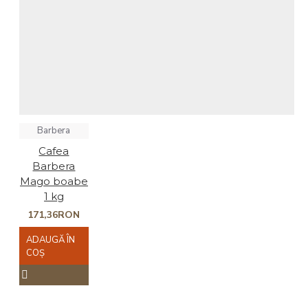
Barbera
Cafea
Barbera
Mago boabe
1 kg
171,36RON
ADAUGĂ ÎN
COŞ