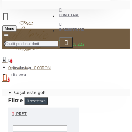
CONECTARE
Menu
INREGISTRARE
0722.505.222
0
0 produs(e) - 0,00RON
Producător
Barbera
0
Coșul este gol!
Filtre
reseteaza
PRET