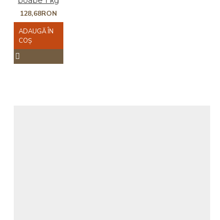
boabe 1 kg
128,68RON
ADAUGĂ ÎN
COŞ