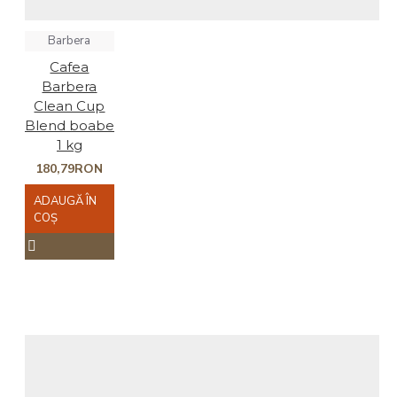
Barbera
Cafea
Barbera
Clean Cup
Blend boabe
1 kg
180,79RON
ADAUGĂ ÎN
COŞ