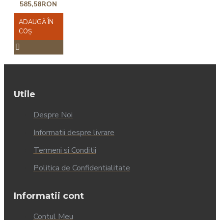
585,58RON
ADAUGĂ ÎN
COŞ
Utile
Despre Noi
Informatii despre livrare
Termeni si Conditii
Politica de Confidentialitate
Informatii cont
Contul Meu