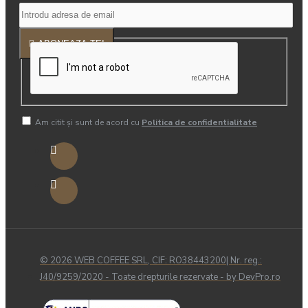
ABONEAZA-TE!
Am citit şi sunt de acord cu
Politica de confidentialitate
© 2026 WEB COFFEE SRL, CIF: RO38443200| Nr. reg.:
J40/9259/2020 - Toate drepturile rezervate - by DevPro.ro