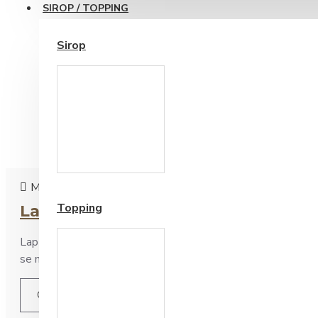
SIROP / TOPPING
Sirop
Cesti si Accesorii pentru
Cafea
Accesorii ceai
Marian
0
4269
Topping
Laptele vegetal in cafea
Laptele vegetal este un aliment ce se obtine in principiu pri
se mai adauga vitamine. Ce este mai sanatos laptele organic
CITEȘTE ARTICOLUL