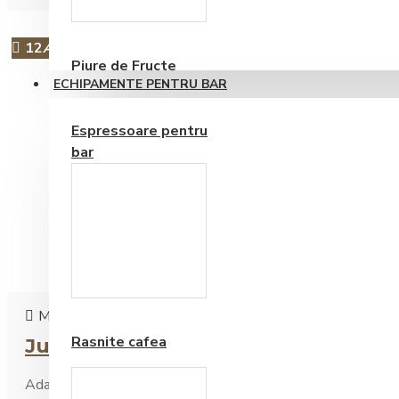
Consumabile
12
Apr
Piure de Fructe
ECHIPAMENTE PENTRU BAR
Espressoare pentru
bar
Frappe si Cappuccino
Marian
0
3742
Rasnite cafea
Jurnalul unui business local in pa
Adaptabilitate... Am inceput acest proiect cu vanzare de cafea 