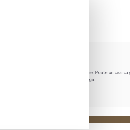
phony organic
oritor, fructat, dar nu ne-am decis ce anume. Poate un ceai cu g
ca este si sanatos. Am facut o infuzieceai orga..