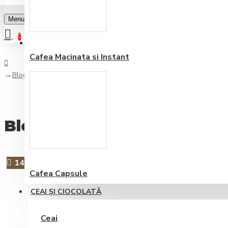
Menu
0
Favorite
Adauga in lista
0
Cafea Macinata si Instant
Blog
Blog
RSS
14
Jul
Cafea Capsule
CEAI ŞI CIOCOLATĂ
Ceai