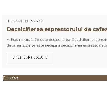
Intretinere
espressoare
Marian
0
52523
Decalcifierea espressorului de cafe
Articol rescris 1. Ce este decalcifierea. Decalcifierea repre
de cafea. 2.De ce este necesara decalcifierea espressoarelor
CITEȘTE ARTICOLUL
12
Oct