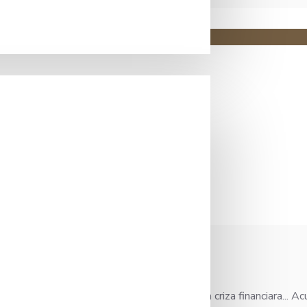
ndemie
si ceaiuri in 2014 cand inca nu se iesise din criza financiara... A