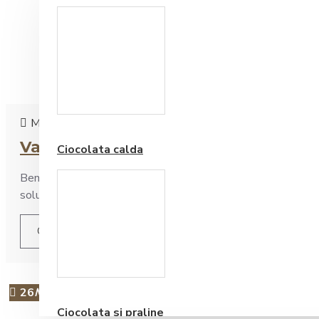
Paduri hartie
Marian
0
7759
Vara ceaiului cu gheata- Fruit sym
Ciocolata calda
Bem ceai vara? Cald? Rece? Cu gheata? Dorim sa bem ceva rac
solutie la indemana si foarte usor de preparat. Unde mai pui 
CITEȘTE ARTICOLUL
Cafea Premium
26
May
Ciocolata si praline