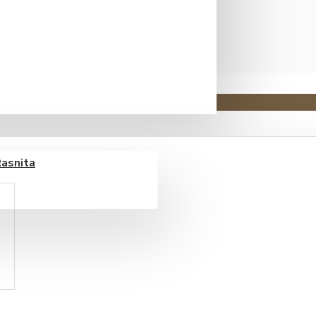
ss, ce traim din vanzari de cafea, ce..
Rasnita