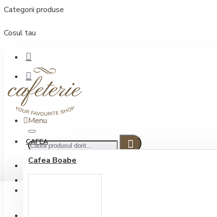
Categorii produse
Cosul tau
Menu
CAFEA
Cafea Boabe
CONECTARE
Contul meu
Conectare / Inregistrare
INREGISTRARE
0722.505.222