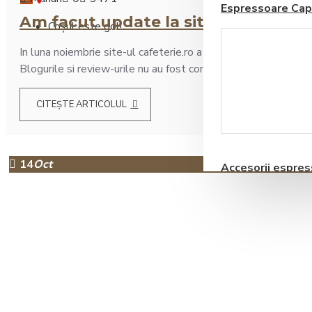
Espressoare Cap
Am facut update la site noiembrie 
Coșul este gol!
In luna noiembrie site-ul cafeterie.ro a fost imbunatatit. Acest
Blogurile si review-urile nu au fost compatibile cu noua versi
CITEȘTE ARTICOLUL
Blendere si Aparate
Milkshake
14
Oct
Accesorii espre
automate
Storcatoare pentru
Fructe si Legume