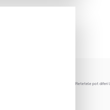
n fierberea platelor urmat de stoarcerea lor. Retetele pot diferi
 sau laptele vegetal? Este o intrebar..