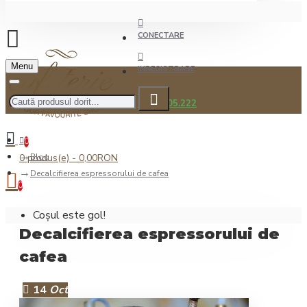
CONECTARE
Menu
INREGISTRARE
0722.505.222
0
0 produs(e) - 0,00RON
Blog
Decalcifierea espressorului de cafea
0
Coșul este gol!
Decalcifierea espressorului de
cafea
14
Oct