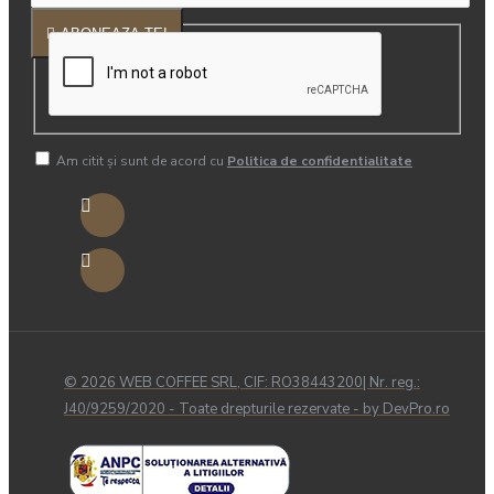
ABONEAZA-TE!
Am citit şi sunt de acord cu
Politica de confidentialitate
© 2026 WEB COFFEE SRL, CIF: RO38443200| Nr. reg.:
J40/9259/2020 - Toate drepturile rezervate - by DevPro.ro