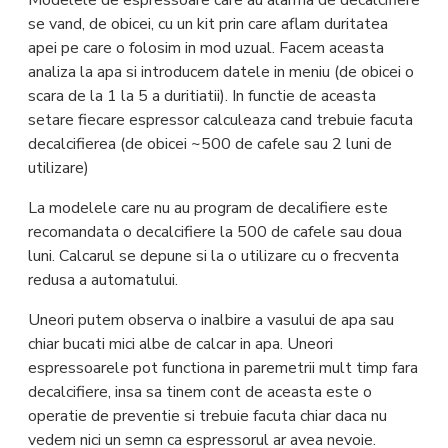
se vand, de obicei, cu un kit prin care aflam duritatea
apei pe care o folosim in mod uzual. Facem aceasta
analiza la apa si introducem datele in meniu (de obicei o
scara de la 1 la 5 a duritiatii). In functie de aceasta
setare fiecare espressor calculeaza cand trebuie facuta
decalcifierea (de obicei ~500 de cafele sau 2 luni de
utilizare)
La modelele care nu au program de decalifiere este
recomandata o decalcifiere la 500 de cafele sau doua
luni. Calcarul se depune si la o utilizare cu o frecventa
redusa a automatului.
Uneori putem observa o inalbire a vasului de apa sau
chiar bucati mici albe de calcar in apa. Uneori
espressoarele pot functiona in paremetrii mult timp fara
decalcifiere, insa sa tinem cont de aceasta este o
operatie de preventie si trebuie facuta chiar daca nu
vedem nici un semn ca espressorul ar avea nevoie.