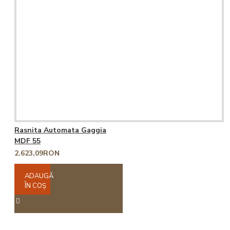
Rasnita Automata Gaggia
MDF 55
2.623,09RON
ADAUGĂ
ÎN COŞ