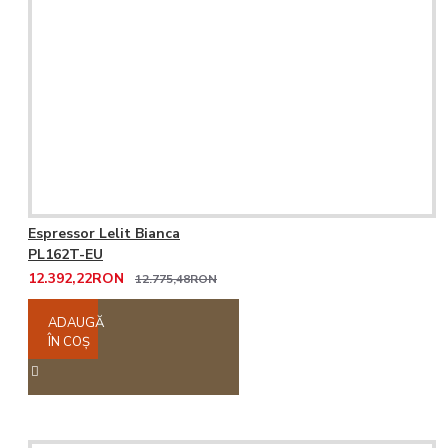
Espressor Lelit Bianca
PL162T-EU
12.392,22RON
12.775,48RON
ADAUGĂ
ÎN COŞ