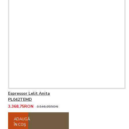
Espressor Lelit Anita
PL042TEMD
3.368,75RON
3.546,05RON
ADAUGĂ
ÎN COŞ