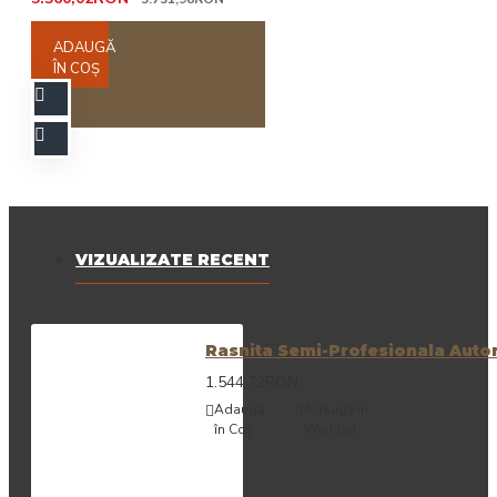
ADAUGĂ
ÎN COŞ
VIZUALIZATE RECENT
Rasnita Semi-Profesionala Aut
1.544,72RON
Adaugă
Adaugă in
în Coş
Wishlist