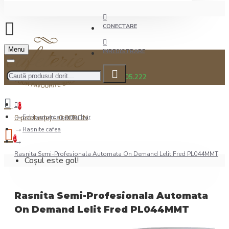
CONECTARE
Menu
INREGISTRARE
0722.505.222
0
0 produs(e) - 0,00RON
Echipamente pentru bar
Rasnite cafea
0
Rasnita Semi-Profesionala Automata On Demand Lelit Fred PL044MMT
Coșul este gol!
Rasnita Semi-Profesionala Automata
On Demand Lelit Fred PL044MMT