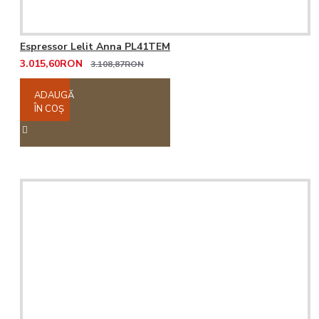
Espressor Lelit Anna PL41TEM
3.015,60RON
3.108,87RON
ADAUGĂ
ÎN COŞ