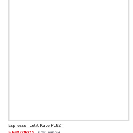
Espressor Lelit Kate PL82T
5.560,02RON
5.731,98RON