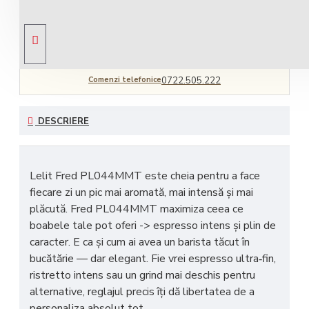
Livrare gratuită
comandă peste 450 RON
Comenzi telefonice
0722.505.222
DESCRIERE
Lelit Fred PL044MMT
este cheia pentru a face
fiecare zi un pic mai aromată, mai intensă și mai
plăcută. Fred PL044MMT maximiza ceea ce
boabele tale pot oferi -> espresso intens și plin de
caracter. E ca și cum ai avea un barista tăcut în
bucătărie — dar elegant. Fie vrei espresso ultra‑fin,
ristretto intens sau un grind mai deschis pentru
alternative, reglajul precis îți dă libertatea de a
personaliza absolut tot.