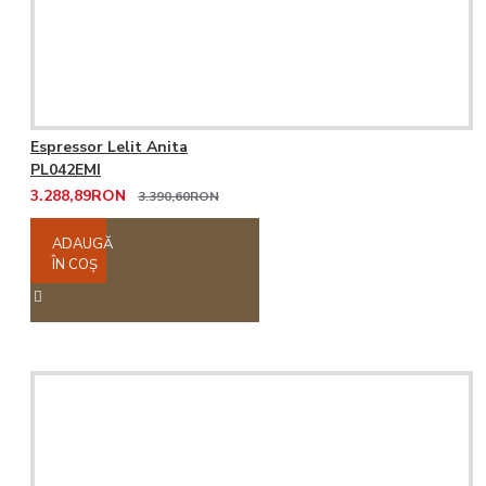
Espressor Lelit Anita
PL042EMI
3.288,89RON
3.390,60RON
ADAUGĂ
ÎN COŞ