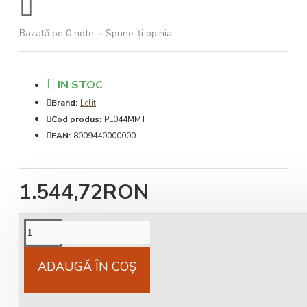
Bazată pe 0 note.
-
Spune-ţi opinia
IN STOC
Brand:
Lelit
Cod produs:
PL044MMT
EAN:
8009440000000
1.544,72RON
Cost livrare
National 25Lei locker 25 lei
ADAUGĂ ÎN COŞ