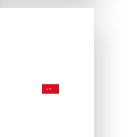
-5 %
TEMD