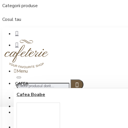
Categorii produse
Cosul tau
Menu
CAFEA
Cafea Boabe
CONECTARE
Contul meu
Conectare / Inregistrare
INREGISTRARE
0722.505.222