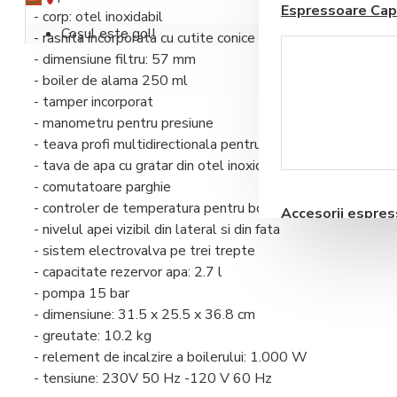
Espressoare Cap
- corp: otel inoxidabil
Coșul este gol!
- rasnita incorporata cu cutite conice de 38 mm si reglaj mi
- dimensiune filtru: 57 mm
- boiler de alama 250 ml
- tamper incorporat
- manometru pentru presiune
- teava profi multidirectionala pentru aburi/apa
Blendere si Aparate
- tava de apa cu gratar din otel inoxidabil
Milkshake
- comutatoare parghie
- controler de temperatura pentru boiler cu display (PID)
Accesorii espre
- nivelul apei vizibil din lateral si din fata
automate
- sistem electrovalva pe trei trepte
- capacitate rezervor apa: 2.7 l
- pompa 15 bar
- dimensiune: 31.5 x 25.5 x 36.8 cm
- greutate: 10.2 kg
- relement de incalzire a boilerului: 1.000 W
Storcatoare pentru
- tensiune: 230V 50 Hz -120 V 60 Hz
Fructe si Legume