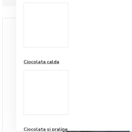
Paduri hartie
Ciocolata calda
Cafea Premium
Ciocolata si praline