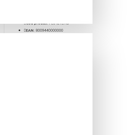
IN STOC
Brand:
Lelit
Cod produs:
PL042TEMD
EAN:
8009440000000