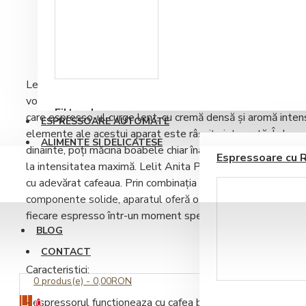
DESCRIERE
RECENZII PRODUS
Accesorii sirop si
topping
Lelit Anita PL042TEMD
este un aparat proiectat în Italia
vor să simtă fiecare etapă a preparării: de la sunetul boab
Filtre de apa
care espresso-ul curge lent, cu cremă densă și aromă intens
ESPRESSOARE AUTOMATE
elemente ale acestui aparat este
râșnița integrată
. În loc
ALIMENTE SI DELICATESE
dinainte, poți măcina boabele chiar înainte de preparare – 
Espressoare cu 
la intensitatea maximă.
Lelit Anita PL042TEMD
este un a
cu adevărat cafeaua. Prin combinația dintre râșniță integrată
componente solide, aparatul oferă o experiență autentică
fiecare espresso într-un moment special.
BLOG
CONTACT
Ustensile barista
Caracteristici:
0 produs(e) - 0,00RON
- espressorul functioneaza cu cafea boabe/macinata/paduri
0