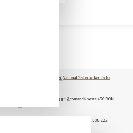
National 25Lei locker 25 lei
COST LIVRARE
comandă peste 450 RON
LIVRARE GRATUITĂ
0722.505.222
COMENZI TELEFONICE