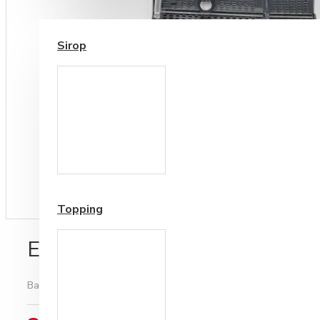
SIROP / TOPPING
Sirop
Cesti si Accesorii pentru
Cafea
Accesorii ceai
Topping
Espressor Lelit Anita PL042
Bazată pe 0 note.
-
Spune-ţi opinia