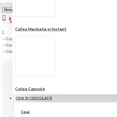
Menu
0
Favorite
Adauga in lista
0
Cafea Macinata si Instant
Espressoare Automate
Espressoare cu Rasnita
Espressor Lelit Anita PL042TEMD
Cafea Capsule
CEAI ŞI CIOCOLATĂ
Ceai