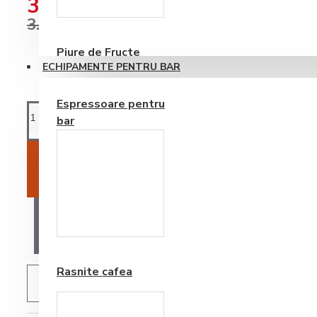
3.368,75RON
Consumabile
3.546,05RON
Piure de Fructe
ECHIPAMENTE PENTRU BAR
Espressoare pentru
bar
ADAUGĂ ÎN COŞ
Frappe si Cappuccino
AI O ÎNTREBARE?
Rasnite cafea
ADAUGĂ IN WISHLIST