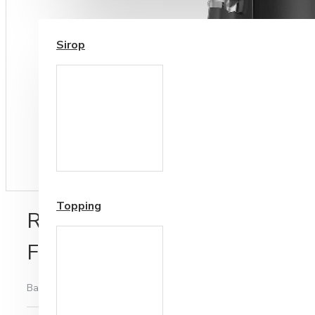
SIROP / TOPPING
Sirop
Cesti si Accesorii pentru
Cafea
Accesorii ceai
Topping
Rasnita Profesionala Electro
Fiorenzato F 64 EVO Pro Sen
Bazată pe 0 note.
-
Spune-ţi opinia