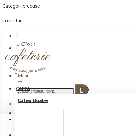
Categorii produse
Cosul tau
Menu
CAFEA
Cafea Boabe
CONECTARE
Contul meu
Conectare / Inregistrare
INREGISTRARE
0722.505.222