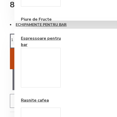
Consumabile
8.633,56RON
Piure de Fructe
ECHIPAMENTE PENTRU BAR
Espressoare pentru
bar
ADAUGĂ ÎN COŞ
AI O ÎNTREBARE?
Frappe si Cappuccino
Rasnite cafea
ADAUGĂ IN WISHLIST