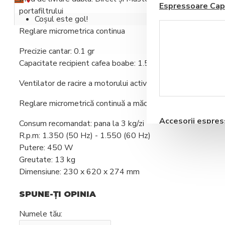
Espressoare Cap
portafiltrului
Coșul este gol!
Reglare micrometrica continua
Precizie cantar: 0.1 gr
Capacitate recipient cafea boabe: 1.5 kg
Ventilator de racire a motorului activat electronic
Blendere si Aparate
Milkshake
Reglare micrometrică continuă a măcinării
Accesorii espre
Consum recomandat: pana la 3 kg/zi
automate
R.p.m: 1.350 (50 Hz) - 1.550 (60 Hz)
Putere: 450 W
Greutate: 13 kg
Dimensiune: 230 x 620 x 274 mm
SPUNE-ŢI OPINIA
Storcatoare pentru
Numele tău:
Fructe si Legume