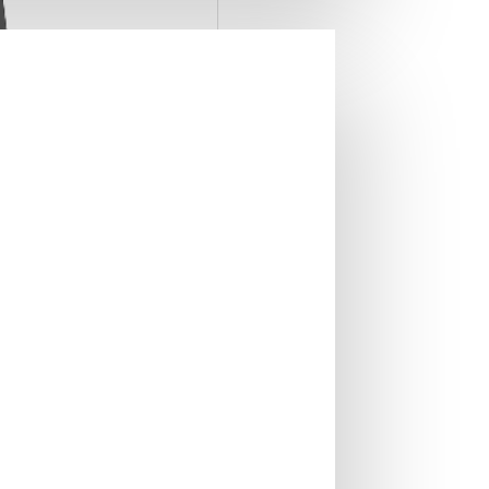
nica On Demand
se Deep Black