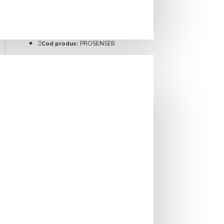
IN STOC
Brand:
Fiorenzato
Cod produs:
PROSENSEB