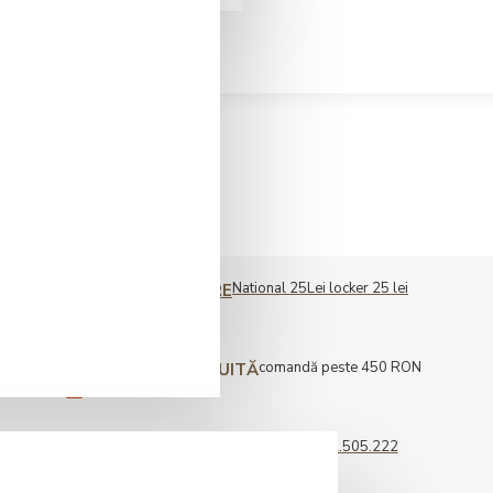
O Pro Sense Deep Black
National 25Lei locker 25 lei
COST LIVRARE
comandă peste 450 RON
LIVRARE GRATUITĂ
0722.505.222
COMENZI TELEFONICE