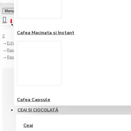
Menu
0
Favorite
Adauga in lista
0
Cafea Macinata si Instant
Echipamente pentru bar
Rasnite cafea
Rasnita Profesionala Electronica On Demand Fiorenzato F 64 EV
Cafea Capsule
CEAI ŞI CIOCOLATĂ
Ceai