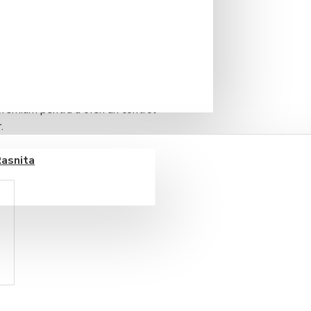
 preparării cafelei în orice
ntru profesioniști, această râșniță
premium pentru a oferi un control
.
Rasnita
re Dark-T®)
alvarea și detectarea