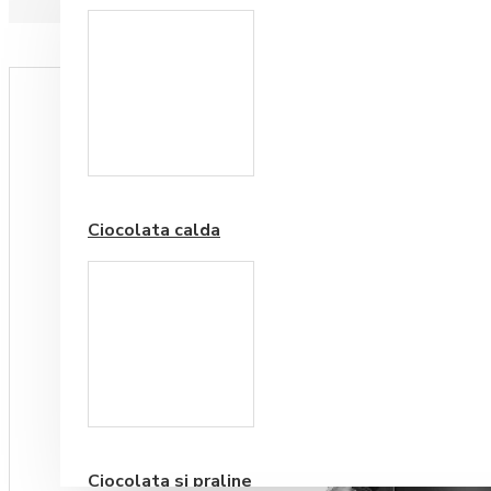
Paduri hartie
Ciocolata calda
Cafea Premium
Ciocolata si praline