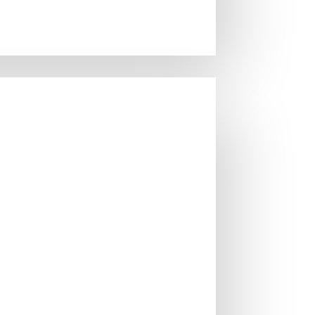
Brand:
Brita
Cod produs:
1033041