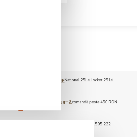
National 25Lei locker 25 lei
COST LIVRARE
comandă peste 450 RON
LIVRARE GRATUITĂ
0722.505.222
COMENZI TELEFONICE