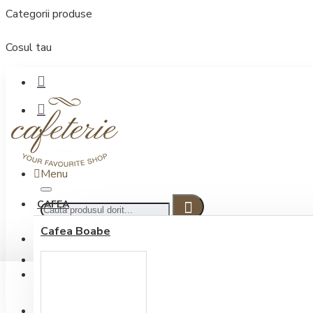
Categorii produse
Cosul tau
Menu
CAFEA
Cafea Boabe
CONECTARE
Contul meu
Conectare / Inregistrare
INREGISTRARE
0722.505.222