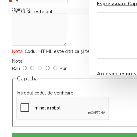
Espressoare Cap
Opinia ta:
Coșul este gol!
Notă:
Codul HTML este citit ca şi text!
Blendere si Aparate
Milkshake
Nota:
Rău
Bun
Accesorii espre
Captcha
automate
Introdul codul de verificare
Storcatoare pentru
Fructe si Legume