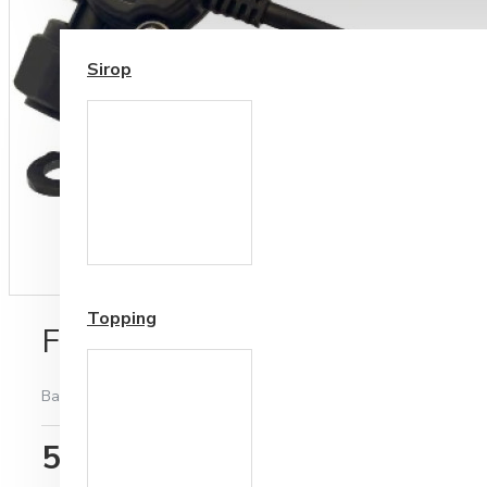
SIROP / TOPPING
Sirop
Cesti si Accesorii pentru
Cafea
Accesorii ceai
Topping
Flow Metter Brita 10-100A
Bazată pe 0 note.
-
Spune-ţi opinia
530,29RON