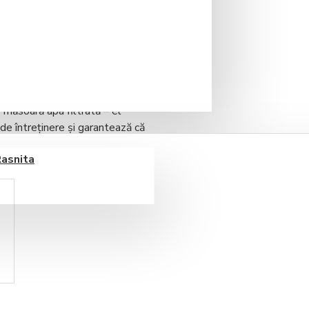
pentru orice sistem profesional
 calității apei
. Conceput special
rity C, acest debitmetru
urând
performanță constantă și
 măsoară apa filtrată – el
de întreținere
și garantează că
alitate superioară
. Este
Rasnita
tate HoReCa care pune accent pe