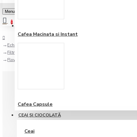
Menu
0
Favorite
Adauga in lista
0
Cafea Macinata si Instant
Echipamente pentru bar
Filtre de apa
Flow Metter Brita 10-100A
Cafea Capsule
CEAI ŞI CIOCOLATĂ
Ceai