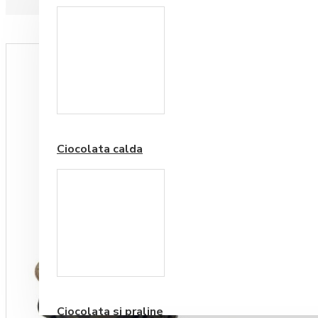
Paduri hartie
Ciocolata calda
Cafea Premium
Ciocolata si praline