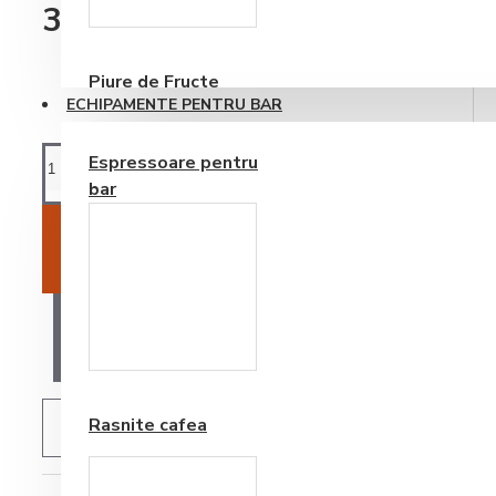
Consumabile
333,27RON
Piure de Fructe
ECHIPAMENTE PENTRU BAR
Espressoare pentru
bar
ADAUGĂ ÎN COŞ
AI O ÎNTREBARE?
Frappe si Cappuccino
Rasnite cafea
ADAUGĂ IN WISHLIST