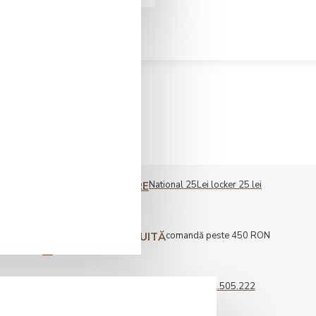
National 25Lei locker 25 lei
COST LIVRARE
comandă peste 450 RON
LIVRARE GRATUITĂ
0722.505.222
COMENZI TELEFONICE