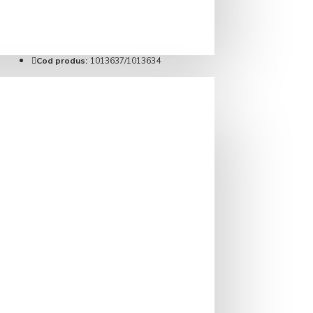
IN STOC
Brand:
Brita
Cod produs:
1013637/1013634