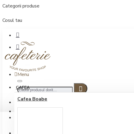
Categorii produse
Cosul tau
Menu
CAFEA
Cafea Boabe
CONECTARE
Contul meu
Conectare / Inregistrare
INREGISTRARE
0722.505.222