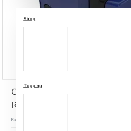
SIROP / TOPPING
Sirop
Cesti si Accesorii pentru
Cafea
Accesorii ceai
Topping
Cap filtru Brita Purity C 0-7
Reglabil G3/8
Bazată pe 0 note.
-
Spune-ţi opinia