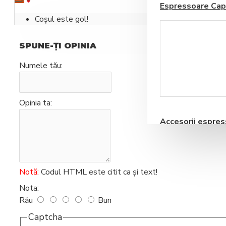
Espressoare Cap
Coșul este gol!
SPUNE-ŢI OPINIA
Numele tău:
Blendere si Aparate
Milkshake
Opinia ta:
Accesorii espre
automate
Notă:
Codul HTML este citit ca şi text!
Nota:
Rău
Bun
Storcatoare pentru
Captcha
Fructe si Legume