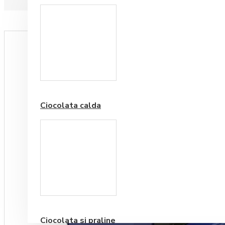
Paduri hartie
Ciocolata calda
Cafea Premium
Ciocolata si praline