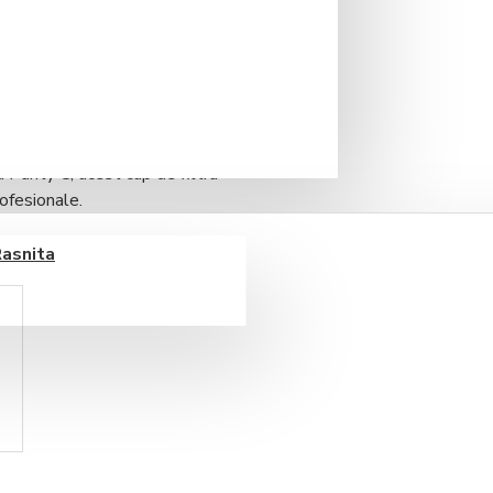
e proiectat pentru a oferi
cție de duritatea apei și cerințele
a Purity C
, acest cap de filtru
rofesionale.
ă filtrată și nefiltrată,
Rasnita
rea echipamentelor împotriva
talare rapidă, sigură și