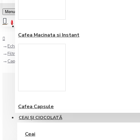
Menu
0
Favorite
Adauga in lista
0
Cafea Macinata si Instant
Echipamente pentru bar
Filtre de apa
Cap filtru Brita Purity C 0-70% Bypass Reglabil G3/8
Cafea Capsule
CEAI ŞI CIOCOLATĂ
Ceai