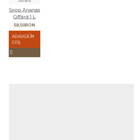
Giffard
Sirop Ananas
Giffard 1 L
58,50RON
ADAUGĂ ÎN
COŞ