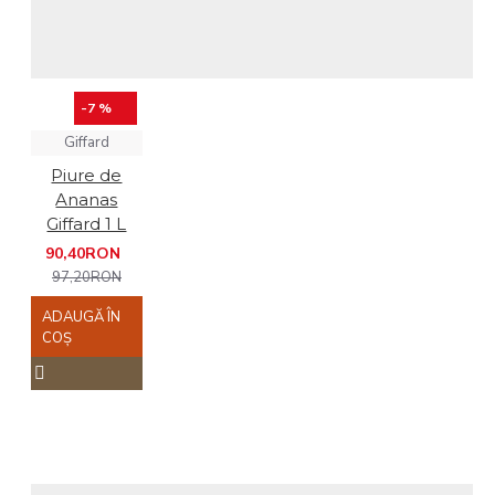
-7 %
Giffard
Piure de
Ananas
Giffard 1 L
90,40RON
97,20RON
ADAUGĂ ÎN
COŞ