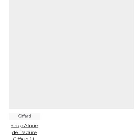
Giffard
Sirop Alune
de Padure
Giffard 1 L