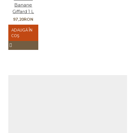
Banane
Giffard 1 L
97,20RON
ADAUGĂ ÎN
COŞ