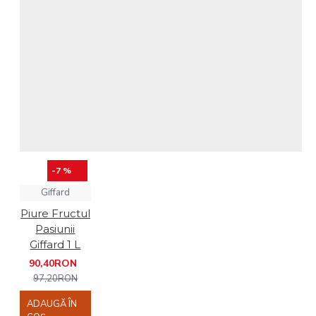
-7 %
Giffard
Piure Fructul
Pasiunii
Giffard 1 L
90,40RON
97,20RON
ADAUGĂ ÎN