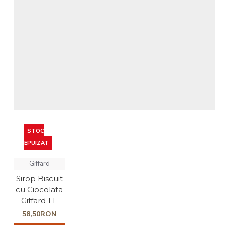
STOC
EPUIZAT
Giffard
Sirop Biscuit
cu Ciocolata
Giffard 1 L
58,50RON