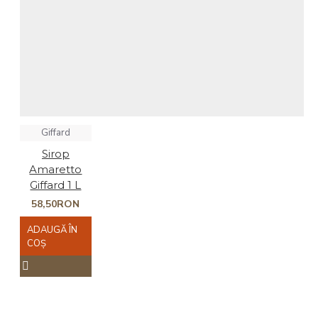
Giffard
Sirop
Amaretto
Giffard 1 L
58,50RON
ADAUGĂ ÎN
COŞ