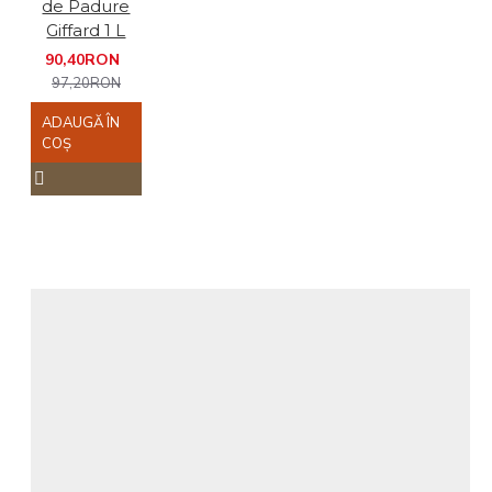
de Padure
Giffard 1 L
90,40RON
97,20RON
ADAUGĂ ÎN
COŞ