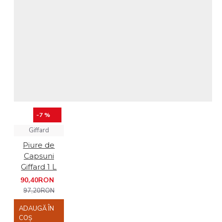
-7 %
Giffard
Piure de
Capsuni
Giffard 1 L
90,40RON
97,20RON
ADAUGĂ ÎN
COŞ