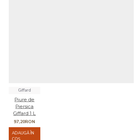
Giffard
Piure de
Piersica
Giffard 1 L
97,20RON
ADAUGĂ ÎN
COŞ