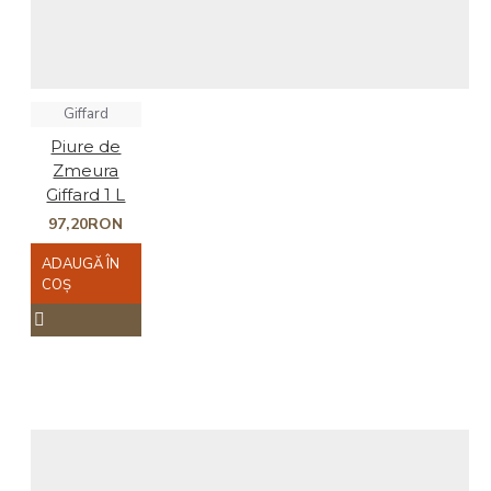
Giffard
Piure de
Zmeura
Giffard 1 L
97,20RON
ADAUGĂ ÎN
COŞ