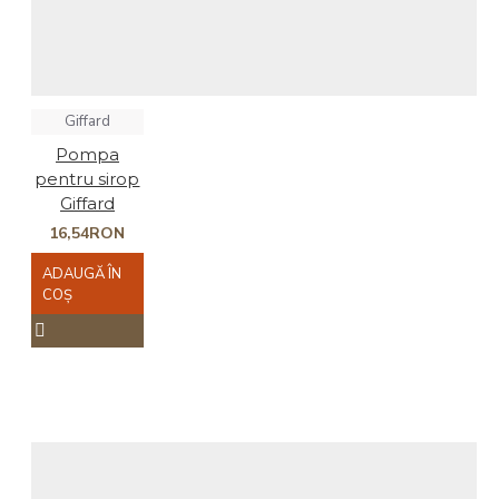
Giffard
Pompa
pentru sirop
Giffard
16,54RON
ADAUGĂ ÎN
COŞ