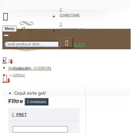
CONECTARE
Menu
INREGISTRARE
0722.505.222
0
0 produs(e) - 0,00RON
Producător
Giffard
0
Coșul este gol!
Filtre
reseteaza
PRET