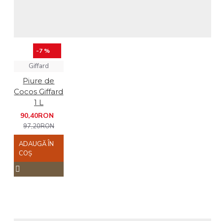
-7 %
Giffard
Piure de
Cocos Giffard
1 L
90,40RON
97,20RON
ADAUGĂ ÎN
COŞ