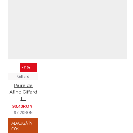
-7 %
Giffard
Piure de
Afine Giffard
1 L
90,40RON
97,20RON
ADAUGĂ ÎN
COŞ