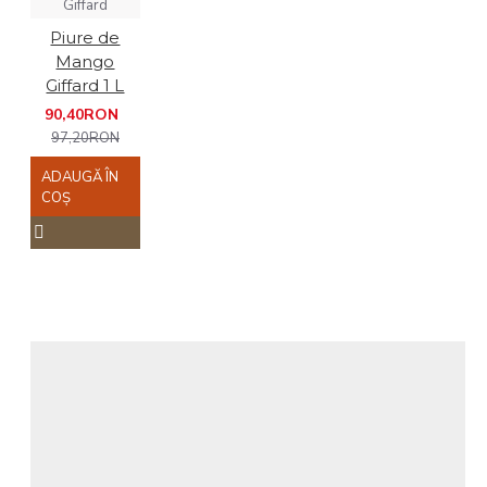
Giffard
Piure de
Mango
Giffard 1 L
90,40RON
97,20RON
ADAUGĂ ÎN
COŞ