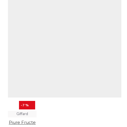
-7 %
Giffard
Piure Fructe