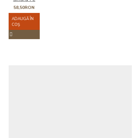
58,50RON
ADAUGĂ ÎN
COŞ