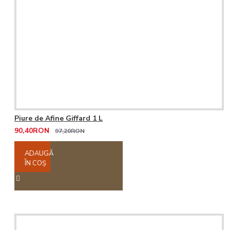
Piure de Afine Giffard 1 L
90,40RON
97,20RON
ADAUGĂ
ÎN COŞ