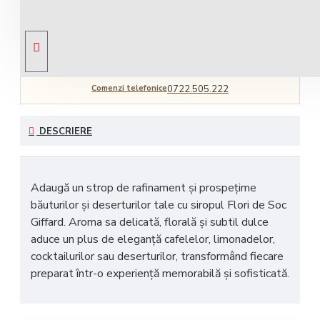
Livrare gratuită
comandă peste 450 RON
Comenzi telefonice
0722.505.222
DESCRIERE
Adaugă un
strop de rafinament și prospețime
băuturilor și deserturilor tale cu siropul Flori de Soc
Giffard. Aroma sa
delicată, florală și subtil dulce
aduce un plus de eleganță cafelelor, limonadelor,
cocktailurilor sau deserturilor, transformând fiecare
preparat într-o
experiență memorabilă și sofisticată
.