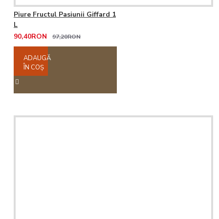
Piure Fructul Pasiunii Giffard 1
L
90,40RON
97,20RON
ADAUGĂ
ÎN COŞ