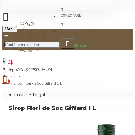
CONECTARE
Menu
INREGISTRARE
0722.505.222
0
0 produs(e) - 0,00RON
Sirop/ Topping
Sirop
0
Sirop Flori de Soc Giffard 1 L
Coșul este gol!
Sirop Flori de Soc Giffard 1 L