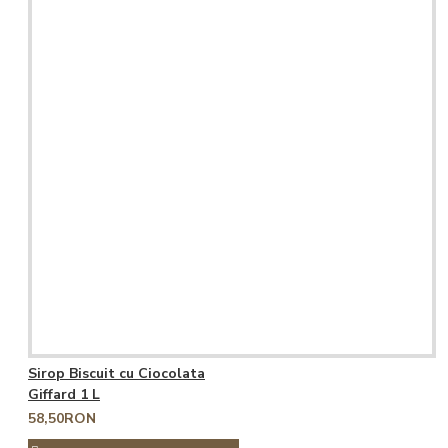
Sirop Biscuit cu Ciocolata
Giffard 1 L
58,50RON