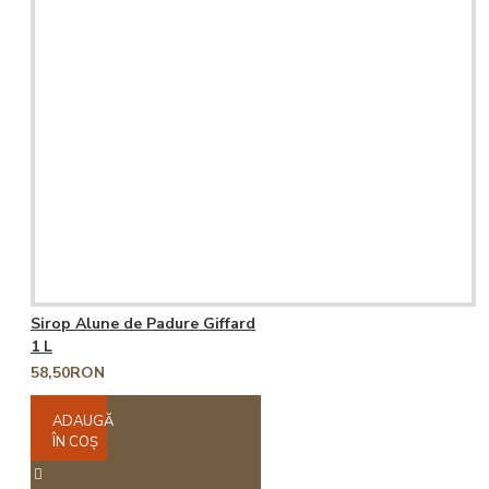
Sirop Alune de Padure Giffard
1 L
58,50RON
ADAUGĂ
ÎN COŞ