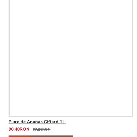
Piure de Ananas Giffard 1 L
90,40RON
97,20RON