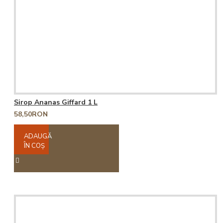
Sirop Ananas Giffard 1 L
58,50RON
ADAUGĂ
ÎN COŞ