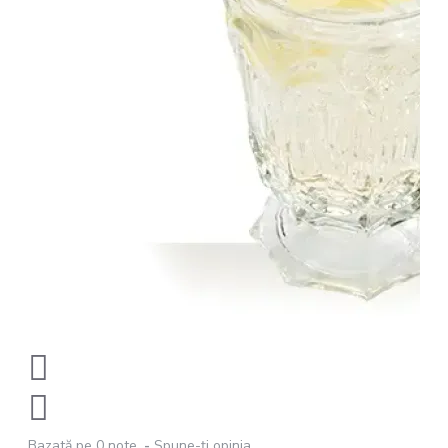
Bazată pe 0 note.
-
Spune-ţi opinia