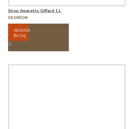
Sirop Amaretto Giffard 1 L
58,50RON
ADAUGĂ
ÎN COŞ