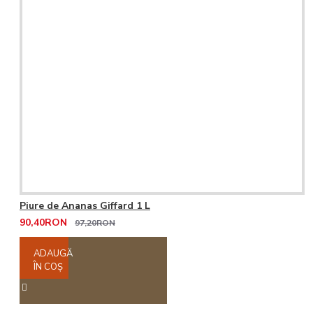
Piure de Ananas Giffard 1 L
90,40RON
97,20RON
ADAUGĂ
ÎN COŞ