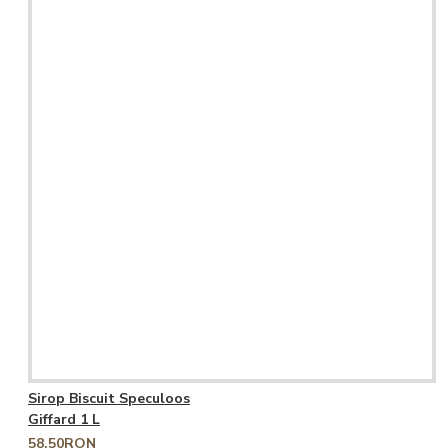
Sirop Biscuit Speculoos
Giffard 1 L
58,50RON