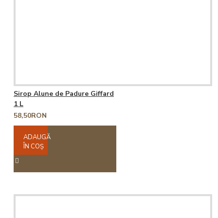
Sirop Alune de Padure Giffard
1 L
58,50RON
ADAUGĂ
ÎN COŞ