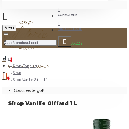
CONECTARE
Menu
INREGISTRARE
0722.505.222
0
0 produs(e) - 0,00RON
Sirop/ Topping
Sirop
0
Sirop Vanilie Giffard 1 L
Coșul este gol!
Sirop Vanilie Giffard 1 L