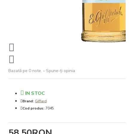
Bazată pe 0 note.
-
Spune-ţi opinia
IN STOC
Brand:
Giffard
Cod produs:
7045
58,50RON