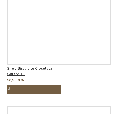
Sirop Biscuit cu Ciocolata
Giffard 1 L
58,50RON