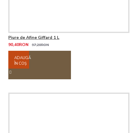
Piure de Afine Giffard 1 L
90,40RON
97,20RON
ADAUGĂ
ÎN COŞ