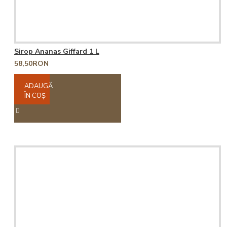
Sirop Ananas Giffard 1 L
58,50RON
ADAUGĂ
ÎN COŞ