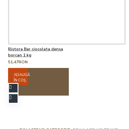
Ristora Bar ciocolata densa
borcan 1 kg
51,47RON
ADAUGĂ
ÎN COŞ