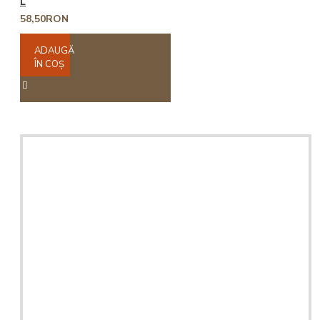
L
58,50RON
ADAUGĂ
ÎN COŞ