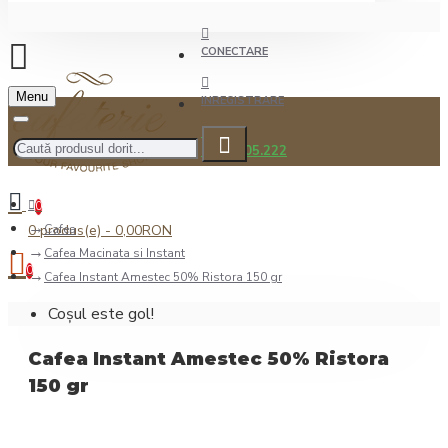
CONECTARE
Menu
INREGISTRARE
0722.505.222
0
0 produs(e) - 0,00RON
Cafea
Cafea Macinata si Instant
0
Cafea Instant Amestec 50% Ristora 150 gr
Coșul este gol!
Cafea Instant Amestec 50% Ristora
150 gr