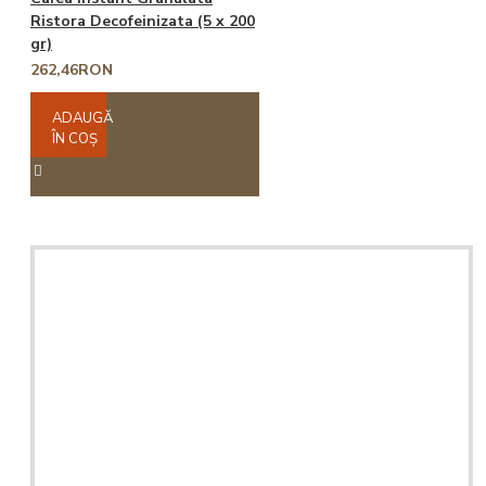
Ristora Decofeinizata (5 x 200
gr)
262,46RON
ADAUGĂ
ÎN COŞ