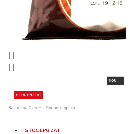
NOU
STOC EPUIZAT
Bazată pe 0 note.
-
Spune-ţi opinia
STOC EPUIZAT