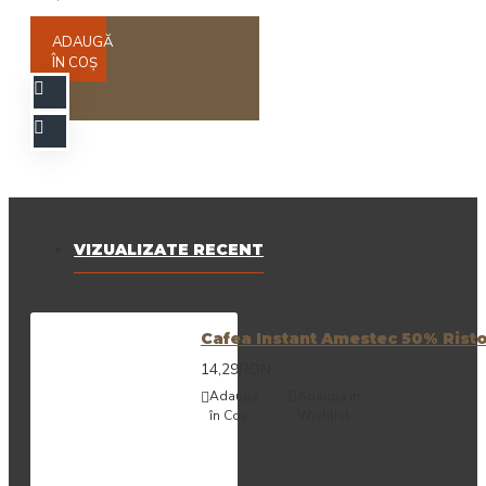
ADAUGĂ
ÎN COŞ
VIZUALIZATE RECENT
Cafea Instant Amestec 50% Risto
14,29RON
Adaugă
Adaugă in
în Coş
Wishlist