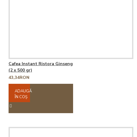
Cafea Instant Ristora Ginseng
(2 x 500 gr)
43,34RON
ADAUGĂ
ÎN COŞ