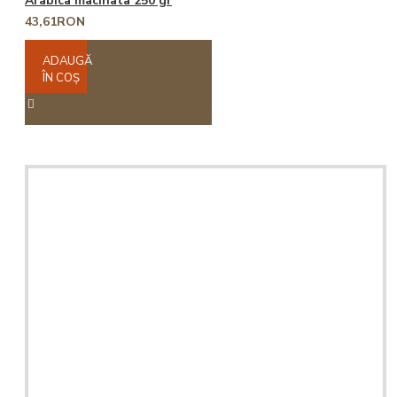
Arabica macinata 250 gr
43,61RON
ADAUGĂ
ÎN COŞ