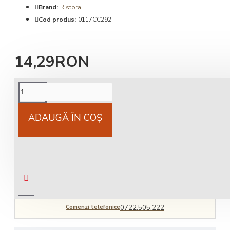
Brand:
Ristora
Cod produs:
0117CC292
14,29RON
Cost livrare
National 25Lei locker 25 lei
ADAUGĂ ÎN COŞ
Livrare gratuită
comandă peste 450 RON
Comenzi telefonice
0722.505.222