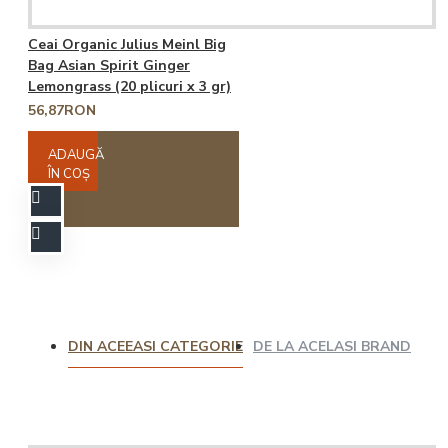
Ceai Organic Julius Meinl Big
Bag Asian Spirit Ginger
Lemongrass (20 plicuri x 3 gr)
56,87RON
ADAUGĂ
ÎN COŞ
DIN ACEEASI CATEGORIE
DE LA ACELASI BRAND