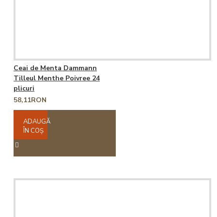
Ceai de Menta Dammann
Tilleul Menthe Poivree 24
plicuri
58,11RON
ADAUGĂ
ÎN COŞ