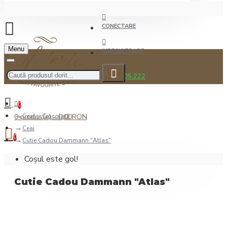
CONECTARE
Menu
INREGISTRARE
0722.505.222
0
0 produs(e) - 0,00RON
Ceai şi Ciocolată
Ceai
0
Cutie Cadou Dammann "Atlas"
Coșul este gol!
Cutie Cadou Dammann "Atlas"