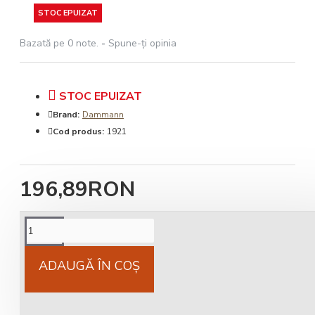
STOC EPUIZAT
Bazată pe 0 note.
-
Spune-ţi opinia
STOC EPUIZAT
Brand:
Dammann
Cod produs:
1921
196,89RON
Cost livrare
National 25Lei locker 25 lei
ADAUGĂ ÎN COŞ