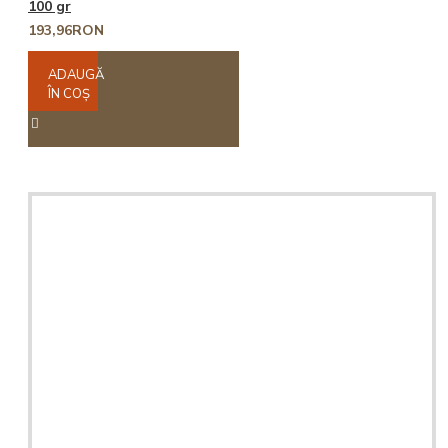
100 gr
193,96RON
ADAUGĂ
ÎN COŞ