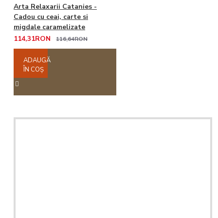
Arta Relaxarii Catanies -
Cadou cu ceai, carte si
migdale caramelizate
114,31RON
116,64RON
ADAUGĂ
ÎN COŞ