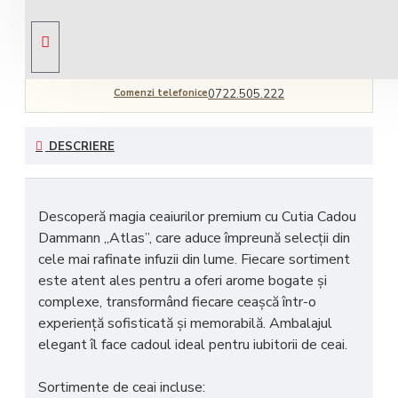
Livrare gratuită
comandă peste 450 RON
Comenzi telefonice
0722.505.222
DESCRIERE
Descoperă magia ceaiurilor premium cu
Cutia Cadou
Dammann „Atlas”
, care aduce împreună selecții din
cele mai rafinate infuzii din lume. Fiecare sortiment
este atent ales pentru a oferi
arome bogate și
complexe
, transformând fiecare ceașcă într-o
experiență sofisticată și memorabilă
. Ambalajul
elegant îl face
cadoul ideal pentru iubitorii de ceai
.
Sortimente de ceai incluse: