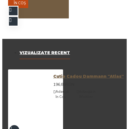
ÎN COŞ
VIZUALIZATE RECENT
Cutie Cadou Dammann "Atlas"
196,89RON
Adaugă
Adaugă in
în Coş
Wishlist