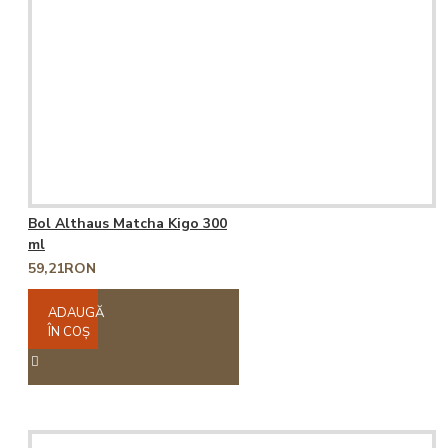
Bol Althaus Matcha Kigo 300
ml
59,21RON
ADAUGĂ
ÎN COŞ