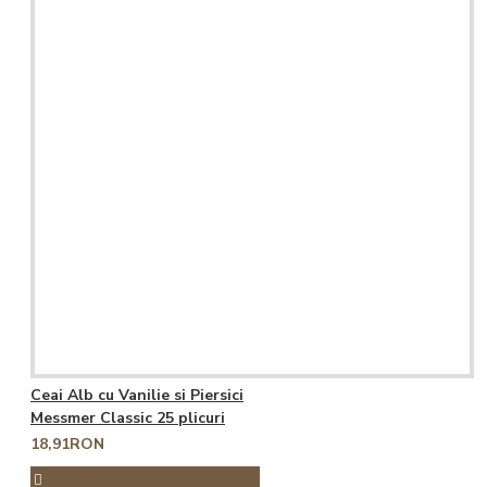
Ceai Alb cu Vanilie si Piersici
Messmer Classic 25 plicuri
18,91RON