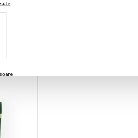
sule
ssoare