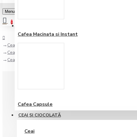
Menu
0
Favorite
Adauga in lista
0
Cafea Macinata si Instant
Ceai şi Ciocolată
Ceai
Ceai de Musetel Dammann 21 plicuri
Cafea Capsule
CEAI ŞI CIOCOLATĂ
Ceai