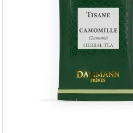
Intretinere
espressoare