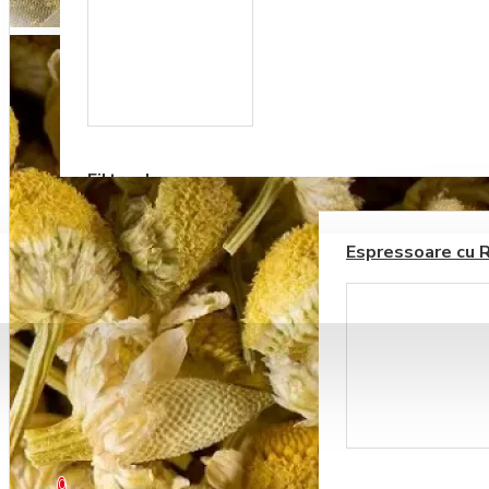
Accesorii sirop si
topping
Filtre de apa
ESPRESSOARE AUTOMATE
ALIMENTE SI DELICATESE
Espressoare cu 
BLOG
CONTACT
Ustensile barista
0 produs(e) - 0,00RON
0