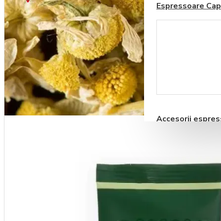
Espressoare Cap
Coșul este gol!
Blendere si Aparate
Milkshake
Accesorii espre
automate
Storcatoare pentru
Fructe si Legume