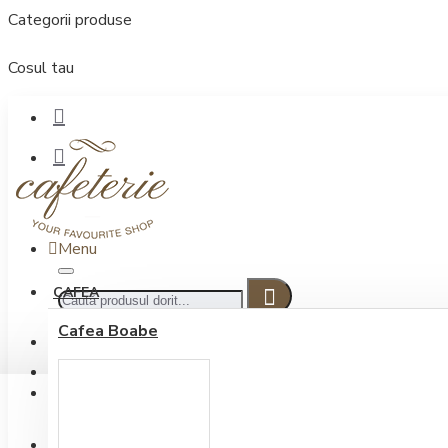
Categorii produse
Cosul tau
Menu
CAFEA
Cafea Boabe
CONECTARE
Contul meu
Conectare / Inregistrare
INREGISTRARE
0722.505.222