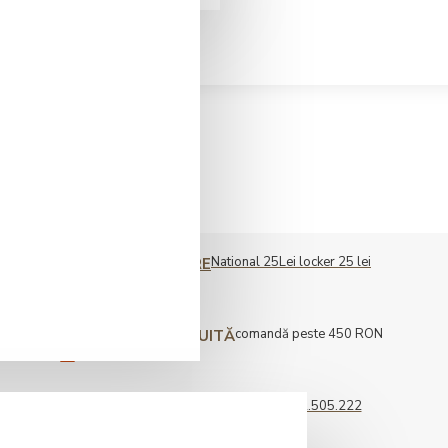
National 25Lei locker 25 lei
COST LIVRARE
comandă peste 450 RON
LIVRARE GRATUITĂ
0722.505.222
COMENZI TELEFONICE