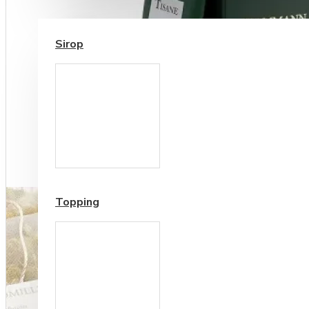
SIROP / TOPPING
Sirop
Cesti si Accesorii pentru
Cafea
Accesorii ceai
Topping