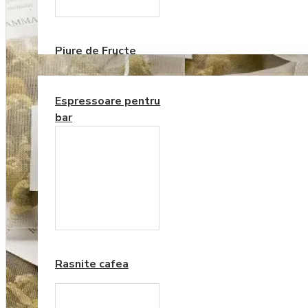
Consumabile
Piure de Fructe
ECHIPAMENTE PENTRU BAR
Espressoare pentru
bar
Frappe si Cappuccino
Rasnite cafea