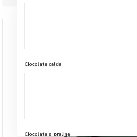
Paduri hartie
Ciocolata calda
Cafea Premium
Ciocolata si praline