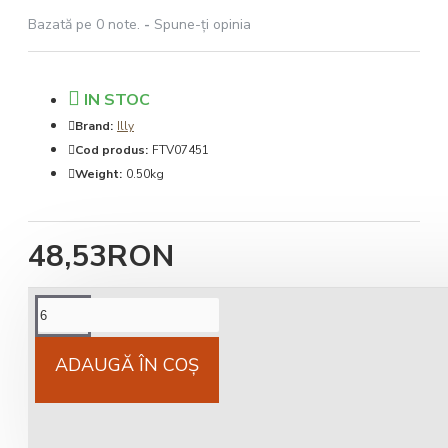
Bazată pe 0 note.
-
Spune-ţi opinia
IN STOC
Brand:
Illy
Cod produs:
FTV07451
Weight:
0.50kg
48,53RON
Cantitate minimă de comandat pentru acest produs
este de 6
ADAUGĂ ÎN COŞ
Cost livrare
National 25Lei locker 25 lei