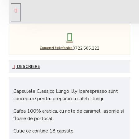
Livrare gratuită
comandă peste 450 RON
Comenzi telefonice
0722.505.222
DESCRIERE
Capsulele Classico Lungo Illy Iperespresso sunt
concepute pentru prepararea cafelei lungi.
Cafea 100% arabica, cu note de caramel, iasomie si
floare de portocal.
Cutie ce contine 18 capsule.