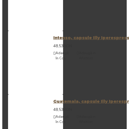
Intenso, capsule Illy Iperespres
48,53RON
Adaugă
Adaugă in
în Coş
Wishlist
Guatemala, capsule Illy Iperesp
48,53RON
Adaugă
Adaugă in
în Coş
Wishlist