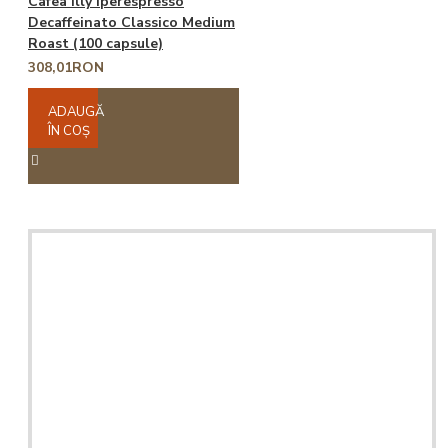
Cafea illy Iperespresso
Decaffeinato Classico Medium
Roast (100 capsule)
308,01RON
ADAUGĂ
ÎN COŞ