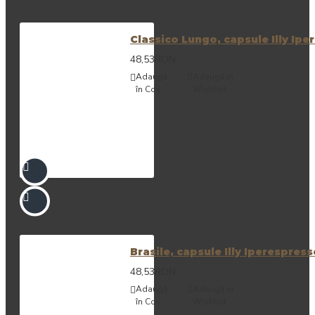
Classico Lungo, capsule Illy Ipe
48,53RON
Adaugă
Adaugă in
în Coş
Wishlist
Brasile, capsule Illy Iperespress
48,53RON
Adaugă
Adaugă in
în Coş
Wishlist