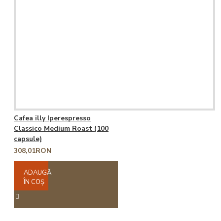
Cafea illy Iperespresso
Classico Medium Roast (100
capsule)
308,01RON
ADAUGĂ
ÎN COŞ