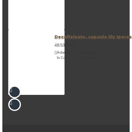
Decaffeinato, capsule Illy Ipere
48,53RON
Adaugă
Adaugă in
în Coş
Wishlist