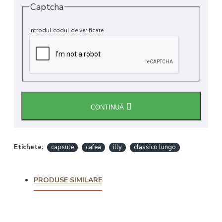
Captcha
Introdul codul de verificare
CONTINUĂ
Etichete:
capsule
cafea
illy
classico lungo
PRODUSE SIMILARE