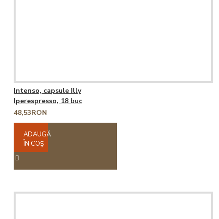
Intenso, capsule Illy
Iperespresso, 18 buc
48,53RON
ADAUGĂ
ÎN COŞ