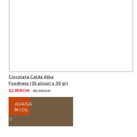
Ciocolata Calda Alba
Foodness (15 plicuri x 30 gr)
62,85RON
68,30RON
ADAUGĂ
ÎN COŞ