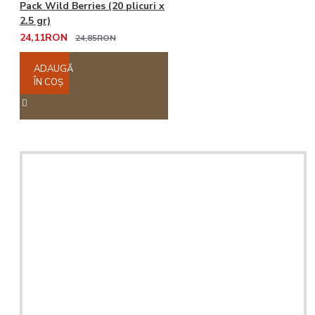
Pack Wild Berries (20 plicuri x
2.5 gr)
24,11RON
24,85RON
ADAUGĂ
ÎN COŞ