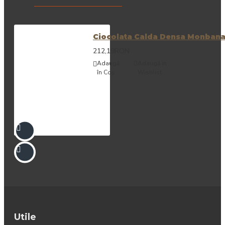
Ciocolata Calda Densa Monbana
212,19RON
Adaugă
Adaugă in
în Coş
Wishlist
Utile