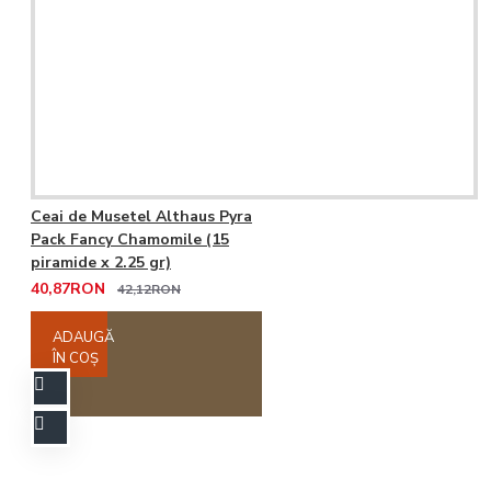
Ceai de Musetel Althaus Pyra
Pack Fancy Chamomile (15
piramide x 2.25 gr)
40,87RON
42,12RON
ADAUGĂ
ÎN COŞ