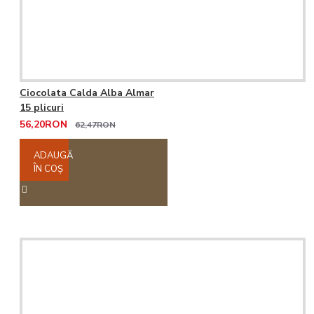
Ciocolata Calda Alba Almar
15 plicuri
56,20RON
62,47RON
ADAUGĂ
ÎN COŞ