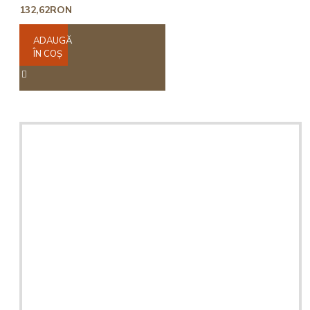
132,62RON
ADAUGĂ
ÎN COŞ