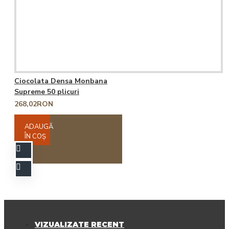
Ciocolata Densa Monbana
Supreme 50 plicuri
268,02RON
ADAUGĂ
ÎN COŞ
VIZUALIZATE RECENT