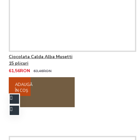
Ciocolata Calda Alba Musetti
15 plicuri
61,56RON
63,46RON
ADAUGĂ
ÎN COŞ