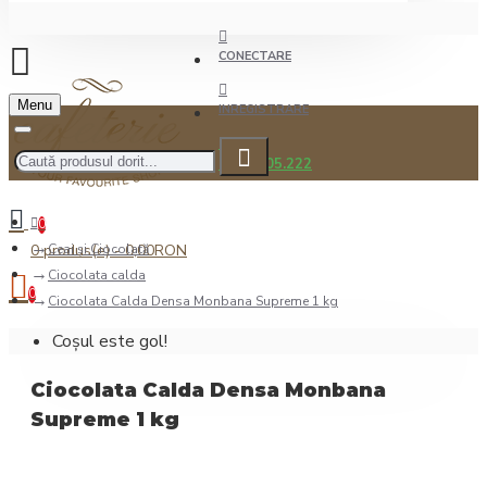
CONECTARE
Menu
INREGISTRARE
0722.505.222
0
0 produs(e) - 0,00RON
Ceai şi Ciocolată
Ciocolata calda
0
Ciocolata Calda Densa Monbana Supreme 1 kg
Coșul este gol!
Ciocolata Calda Densa Monbana
Supreme 1 kg