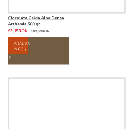
Ciocolata Calda Alba Densa
Arthemia 500 gr
93,15RON
109,59RON
ADAUGĂ
ÎN COŞ