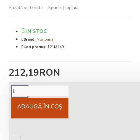
Bazată pe 0 note.
-
Spune-ţi opinia
IN STOC
Brand:
Monbana
Cod produs:
121M149
212,19RON
Cost livrare
National 25Lei locker 25 lei
ADAUGĂ ÎN COŞ
Livrare gratuită
comandă peste 450 RON