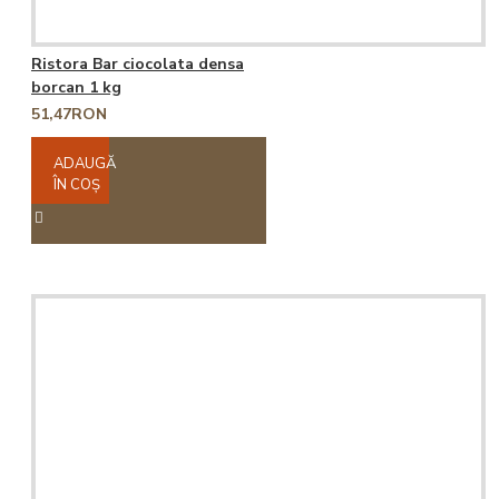
Ristora Bar ciocolata densa
borcan 1 kg
51,47RON
ADAUGĂ
ÎN COŞ